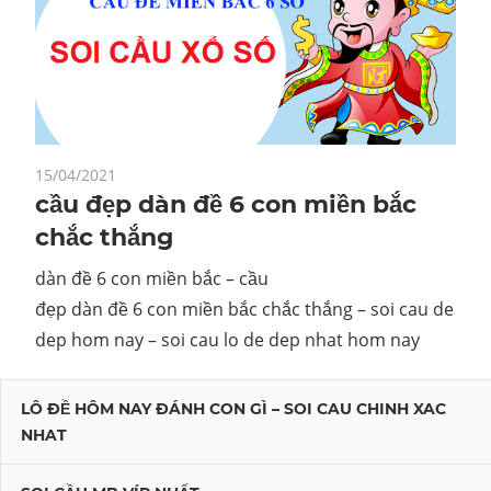
15/04/2021
cầu đẹp dàn đề 6 con miền bắc
chắc thắng
dàn đề 6 con miền bắc – cầu
đẹp dàn đề 6 con miền bắc chắc thắng – soi cau de
dep hom nay – soi cau lo de dep nhat hom nay
LÔ ĐỀ HÔM NAY ĐÁNH CON GÌ – SOI CAU CHINH XAC
NHAT