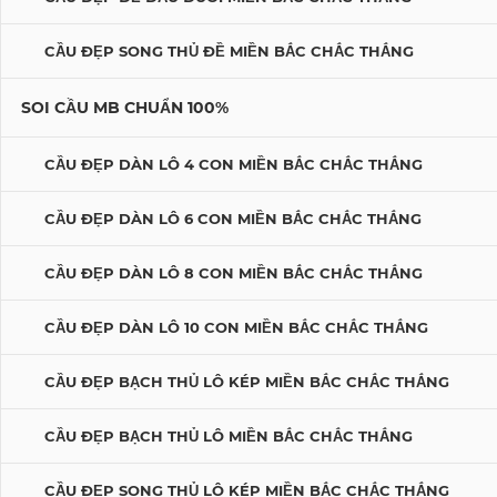
CẦU ĐẸP SONG THỦ ĐỀ MIỀN BẮC CHẮC THẮNG
SOI CẦU MB CHUẨN 100%
CẦU ĐẸP DÀN LÔ 4 CON MIỀN BẮC CHẮC THẮNG
CẦU ĐẸP DÀN LÔ 6 CON MIỀN BẮC CHẮC THẮNG
CẦU ĐẸP DÀN LÔ 8 CON MIỀN BẮC CHẮC THẮNG
CẦU ĐẸP DÀN LÔ 10 CON MIỀN BẮC CHẮC THẮNG
CẦU ĐẸP BẠCH THỦ LÔ KÉP MIỀN BẮC CHẮC THẮNG
CẦU ĐẸP BẠCH THỦ LÔ MIỀN BẮC CHẮC THẮNG
CẦU ĐẸP SONG THỦ LÔ KÉP MIỀN BẮC CHẮC THẮNG