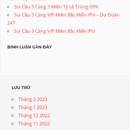
Soi Cầu 3 Càng 3 Miền Tỷ Lệ Trúng 99%
Soi Cầu 3 Càng VIP Miền Bắc Miễn Phí – Dự Đoán
247
Soi Cầu 3 Càng VIP Miền Bắc Miễn Phí
BÌNH LUẬN GẦN ĐÂY
LƯU TRỮ
Tháng 2 2023
Tháng 1 2023
Tháng 12 2022
Tháng 11 2022