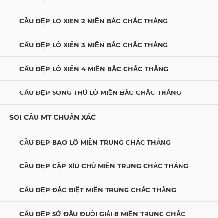
CẦU ĐẸP LÔ XIÊN 2 MIỀN BẮC CHẮC THẮNG
CẦU ĐẸP LÔ XIÊN 3 MIỀN BẮC CHẮC THẮNG
CẦU ĐẸP LÔ XIÊN 4 MIỀN BẮC CHẮC THẮNG
CẦU ĐẸP SONG THỦ LÔ MIỀN BẮC CHẮC THẮNG
SOI CẦU MT CHUẨN XÁC
CẦU ĐẸP BAO LÔ MIỀN TRUNG CHẮC THẮNG
CẦU ĐẸP CẶP XÍU CHỦ MIỀN TRUNG CHẮC THẮNG
CẦU ĐẸP ĐẶC BIỆT MIỀN TRUNG CHẮC THẮNG
CẦU ĐẸP SỚ ĐẦU ĐUÔI GIẢI 8 MIỀN TRUNG CHẮC