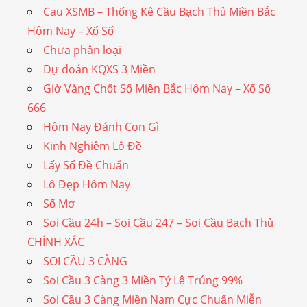
Cau XSMB – Thống Kê Cầu Bạch Thủ Miền Bắc
Hôm Nay – Xổ Số
Chưa phân loại
Dự đoán KQXS 3 Miền
Giờ Vàng Chốt Số Miền Bắc Hôm Nay – Xổ Số
666
Hôm Nay Đánh Con Gì
Kinh Nghiệm Lô Đề
Lấy Số Đề Chuẩn
Lô Đẹp Hôm Nay
Sổ Mơ
Soi Cầu 24h – Soi Cầu 247 – Soi Cầu Bạch Thủ
CHÍNH XÁC
SOI CẦU 3 CÀNG
Soi Cầu 3 Càng 3 Miền Tỷ Lệ Trúng 99%
Soi Cầu 3 Càng Miền Nam Cực Chuẩn Miễn