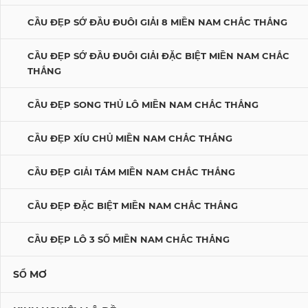
CẦU ĐẸP SỚ ĐẦU ĐUÔI GIẢI 8 MIỀN NAM CHẮC THẮNG
CẦU ĐẸP SỚ ĐẦU ĐUÔI GIẢI ĐẶC BIỆT MIỀN NAM CHẮC
THẮNG
CẦU ĐẸP SONG THỦ LÔ MIỀN NAM CHẮC THẮNG
CẦU ĐẸP XÍU CHỦ MIỀN NAM CHẮC THẮNG
CẦU ĐẸP GIẢI TÁM MIỀN NAM CHẮC THẮNG
CẦU ĐẸP ĐẶC BIỆT MIỀN NAM CHẮC THẮNG
CẦU ĐẸP LÔ 3 SỐ MIỀN NAM CHẮC THẮNG
SỔ MƠ