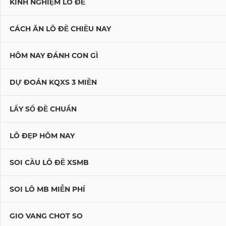
KINH NGHIỆM LÔ ĐỀ
CÁCH ĂN LÔ ĐỀ CHIỀU NAY
HÔM NAY ĐÁNH CON GÌ
DỰ ĐOÁN KQXS 3 MIỀN
LẤY SỐ ĐỀ CHUẨN
LÔ ĐẸP HÔM NAY
SOI CẦU LÔ ĐỀ XSMB
SOI LÔ MB MIỄN PHÍ
GIO VANG CHOT SO