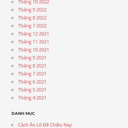
Tháng 10 2022
Tháng 9 2022
Tháng 8 2022
Tháng 7 2022
Tháng 12 2021
Tháng 11 2021
Tháng 10 2021
Tháng 9 2021
Tháng 8 2021
Tháng 7 2021
Tháng 6 2021
Tháng 5 2021
Tháng 4 2021
DANH MỤC
Cách Ăn Lô Đề Chiều Nay