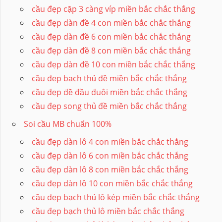
cầu đẹp cặp 3 càng víp miền bắc chắc thắng
cầu đẹp dàn đề 4 con miền bắc chắc thắng
cầu đẹp dàn đề 6 con miền bắc chắc thắng
cầu đẹp dàn đề 8 con miền bắc chắc thắng
cầu đẹp dàn đề 10 con miền bắc chắc thắng
cầu đẹp bạch thủ đề miền bắc chắc thắng
cầu đẹp đề đầu đuôi miền bắc chắc thắng
cầu đẹp song thủ đề miền bắc chắc thắng
Soi cầu MB chuẩn 100%
cầu đẹp dàn lô 4 con miền bắc chắc thắng
cầu đẹp dàn lô 6 con miền bắc chắc thắng
cầu đẹp dàn lô 8 con miền bắc chắc thắng
cầu đẹp dàn lô 10 con miền bắc chắc thắng
cầu đẹp bạch thủ lô kép miền bắc chắc thắng
cầu đẹp bạch thủ lô miền bắc chắc thắng