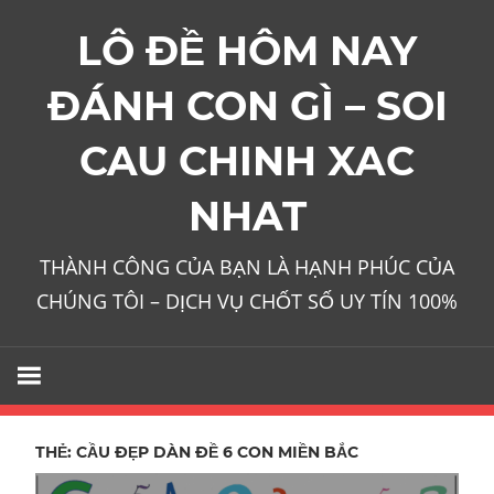
Skip
LÔ ĐỀ HÔM NAY
to
content
ĐÁNH CON GÌ – SOI
CAU CHINH XAC
NHAT
THÀNH CÔNG CỦA BẠN LÀ HẠNH PHÚC CỦA
CHÚNG TÔI – DỊCH VỤ CHỐT SỐ UY TÍN 100%
THẺ:
CẦU ĐẸP DÀN ĐỀ 6 CON MIỀN BẮC