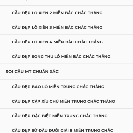
CẦU ĐẸP LÔ XIÊN 2 MIỀN BẮC CHẮC THẮNG
CẦU ĐẸP LÔ XIÊN 3 MIỀN BẮC CHẮC THẮNG
CẦU ĐẸP LÔ XIÊN 4 MIỀN BẮC CHẮC THẮNG
CẦU ĐẸP SONG THỦ LÔ MIỀN BẮC CHẮC THẮNG
SOI CẦU MT CHUẨN XÁC
CẦU ĐẸP BAO LÔ MIỀN TRUNG CHẮC THẮNG
CẦU ĐẸP CẶP XÍU CHỦ MIỀN TRUNG CHẮC THẮNG
CẦU ĐẸP ĐẶC BIỆT MIỀN TRUNG CHẮC THẮNG
CẦU ĐẸP SỚ ĐẦU ĐUÔI GIẢI 8 MIỀN TRUNG CHẮC