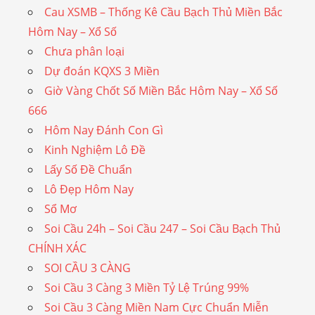
Cau XSMB – Thống Kê Cầu Bạch Thủ Miền Bắc
Hôm Nay – Xổ Số
Chưa phân loại
Dự đoán KQXS 3 Miền
Giờ Vàng Chốt Số Miền Bắc Hôm Nay – Xổ Số
666
Hôm Nay Đánh Con Gì
Kinh Nghiệm Lô Đề
Lấy Số Đề Chuẩn
Lô Đẹp Hôm Nay
Sổ Mơ
Soi Cầu 24h – Soi Cầu 247 – Soi Cầu Bạch Thủ
CHÍNH XÁC
SOI CẦU 3 CÀNG
Soi Cầu 3 Càng 3 Miền Tỷ Lệ Trúng 99%
Soi Cầu 3 Càng Miền Nam Cực Chuẩn Miễn