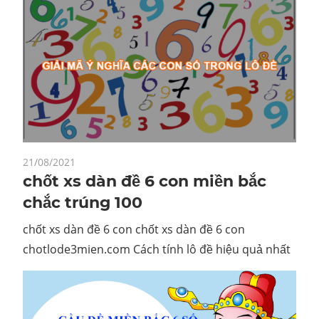
21/08/2021
chốt xs dàn đề 6 con miền bắc
chắc trúng 100
chốt xs dàn đề 6 con chốt xs dàn đề 6 con
chotlode3mien.com Cách tính lô đề hiệu quả nhất