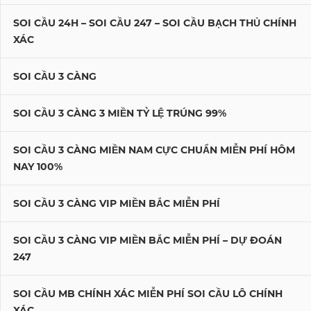
SOI CẦU 24H – SOI CẦU 247 – SOI CẦU BẠCH THỦ CHÍNH
XÁC
SOI CẦU 3 CÀNG
SOI CẦU 3 CÀNG 3 MIỀN TỶ LỆ TRÚNG 99%
SOI CẦU 3 CÀNG MIỀN NAM CỰC CHUẨN MIỄN PHÍ HÔM
NAY 100%
SOI CẦU 3 CÀNG VIP MIỀN BẮC MIỄN PHÍ
SOI CẦU 3 CÀNG VIP MIỀN BẮC MIỄN PHÍ – DỰ ĐOÁN
247
SOI CẦU MB CHÍNH XÁC MIỄN PHÍ SOI CẦU LÔ CHÍNH
XÁC