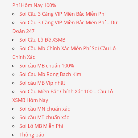
Phí Hôm Nay 100%
Soi Cầu 3 Càng VIP Miền Bắc Miễn Phí
Soi Cầu 3 Càng VIP Miền Bắc Miễn Phí – Dự
Đoán 247
Soi Cầu Lô Đề XSMB
Soi Cầu Mb Chính Xác Miễn Phí Soi Cầu Lô
Chính Xác
Soi cầu MB chuẩn 100%
Soi Cau Mb Rong Bach Kim
Soi cầu MB Víp nhất
Soi Cầu Miền Bắc Chính Xác 100 – Cầu Lô
XSMB Hôm Nay
Soi cầu MN chuẩn xác
Soi cầu MT chuẩn xác
Soi Lô MB Miễn Phí
Thông báo