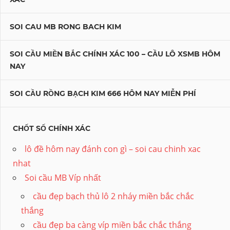
SOI CAU MB RONG BACH KIM
SOI CẦU MIỀN BẮC CHÍNH XÁC 100 – CẦU LÔ XSMB HÔM
NAY
SOI CẦU RỒNG BẠCH KIM 666 HÔM NAY MIỄN PHÍ
CHỐT SỐ CHÍNH XÁC
lô đề hôm nay đánh con gì – soi cau chinh xac
nhat
Soi cầu MB Víp nhất
cầu đẹp bạch thủ lô 2 nháy miền bắc chắc
thắng
cầu đẹp ba càng víp miền bắc chắc thắng