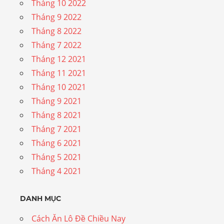
Tháng 10 2022
Tháng 9 2022
Tháng 8 2022
Tháng 7 2022
Tháng 12 2021
Tháng 11 2021
Tháng 10 2021
Tháng 9 2021
Tháng 8 2021
Tháng 7 2021
Tháng 6 2021
Tháng 5 2021
Tháng 4 2021
DANH MỤC
Cách Ăn Lô Đề Chiều Nay