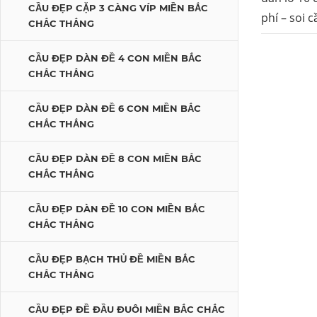
CẦU ĐẸP CẶP 3 CÀNG VÍP MIỀN BẮC
phí – soi 
CHẮC THẮNG
CẦU ĐẸP DÀN ĐỀ 4 CON MIỀN BẮC
CHẮC THẮNG
CẦU ĐẸP DÀN ĐỀ 6 CON MIỀN BẮC
CHẮC THẮNG
CẦU ĐẸP DÀN ĐỀ 8 CON MIỀN BẮC
CHẮC THẮNG
CẦU ĐẸP DÀN ĐỀ 10 CON MIỀN BẮC
CHẮC THẮNG
CẦU ĐẸP BẠCH THỦ ĐỀ MIỀN BẮC
CHẮC THẮNG
CẦU ĐẸP ĐỀ ĐẦU ĐUÔI MIỀN BẮC CHẮC