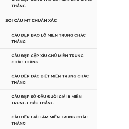
THẮNG
SOI CẦU MT CHUẨN XÁC
CẦU ĐẸP BAO LÔ MIỀN TRUNG CHẮC
THẮNG
CẦU ĐẸP CẶP XÍU CHỦ MIỀN TRUNG
CHẮC THẮNG
CẦU ĐẸP ĐẶC BIỆT MIỀN TRUNG CHẮC
THẮNG
CẦU ĐẸP SỚ ĐẦU ĐUÔI GIẢI 8 MIỀN
TRUNG CHẮC THẮNG
CẦU ĐẸP GIẢI TÁM MIỀN TRUNG CHẮC
THẮNG