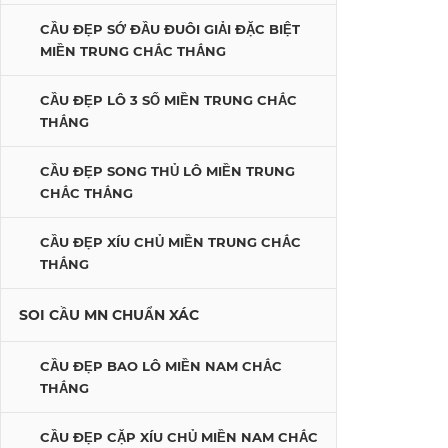
CẦU ĐẸP SỚ ĐẦU ĐUÔI GIẢI ĐẶC BIỆT
MIỀN TRUNG CHẮC THẮNG
CẦU ĐẸP LÔ 3 SỐ MIỀN TRUNG CHẮC
THẮNG
CẦU ĐẸP SONG THỦ LÔ MIỀN TRUNG
CHẮC THẮNG
CẦU ĐẸP XÍU CHỦ MIỀN TRUNG CHẮC
THẮNG
SOI CẦU MN CHUẨN XÁC
CẦU ĐẸP BAO LÔ MIỀN NAM CHẮC
THẮNG
CẦU ĐẸP CẶP XÍU CHỦ MIỀN NAM CHẮC