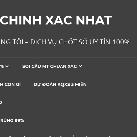
 CHINH XAC NHAT
 TÔI – DỊCH VỤ CHỐT SỐ UY TÍN 100%
0%
SOI CẦU MT CHUẨN XÁC
H CON GÌ
DỰ ĐOÁN KQXS 3 MIỀN
O
 TRÚNG 99%