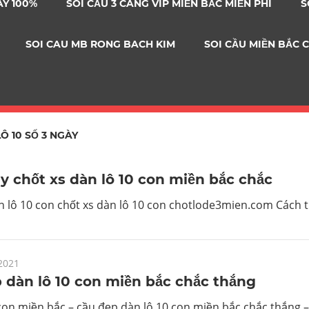
AY 100%
SOI CẦU 3 CÀNG VIP MIỀN BẮC MIỄN PHÍ
S
SOI CAU MB RONG BACH KIM
SOI CẦU MIỀN BẮC 
Ô 10 SỐ 3 NGÀY
 chốt xs dàn lô 10 con miền bắc chắc
n lô 10 con chốt xs dàn lô 10 con chotlode3mien.com Cách t
2021
 dàn lô 10 con miền bắc chắc thắng
con miền bắc – cầu đẹp dàn lô 10 con miền bắc chắc thắng –