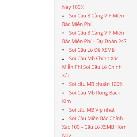
Nay 100%
Soi Cầu 3 Càng VIP Miền
Bắc Miễn Phí
Soi Cầu 3 Càng VIP Miền
Bắc Miễn Phí – Dự Đoán 247
Soi Cầu Lô Đề XSMB
Soi Cầu Mb Chính Xác
Miễn Phí Soi Cầu Lô Chính
Xác
Soi cầu MB chuẩn 100%
Soi Cau Mb Rong Bach
Kim
Soi cầu MB Víp nhất
Soi Cầu Miền Bắc Chính
Xác 100 – Cầu Lô XSMB Hôm
Nay