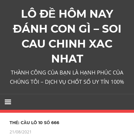
Skip
LÔ ĐỀ HÔM NAY
to
content
ĐÁNH CON GÌ – SOI
CAU CHINH XAC
NHAT
THÀNH CÔNG CỦA BẠN LÀ HẠNH PHÚC CỦA
CHÚNG TÔI – DỊCH VỤ CHỐT SỐ UY TÍN 100%
THẺ:
CẦU LÔ 10 SỐ 666
21/08/2021