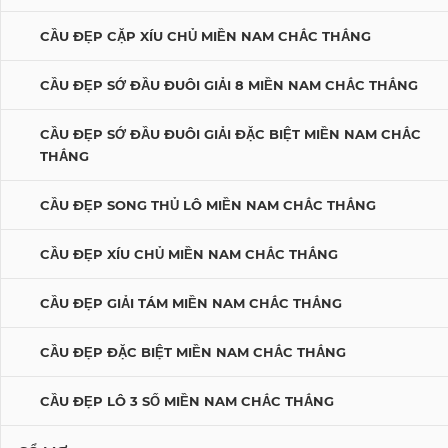
CẦU ĐẸP CẶP XÍU CHỦ MIỀN NAM CHẮC THẮNG
CẦU ĐẸP SỚ ĐẦU ĐUÔI GIẢI 8 MIỀN NAM CHẮC THẮNG
CẦU ĐẸP SỚ ĐẦU ĐUÔI GIẢI ĐẶC BIỆT MIỀN NAM CHẮC
THẮNG
CẦU ĐẸP SONG THỦ LÔ MIỀN NAM CHẮC THẮNG
CẦU ĐẸP XÍU CHỦ MIỀN NAM CHẮC THẮNG
CẦU ĐẸP GIẢI TÁM MIỀN NAM CHẮC THẮNG
CẦU ĐẸP ĐẶC BIỆT MIỀN NAM CHẮC THẮNG
CẦU ĐẸP LÔ 3 SỐ MIỀN NAM CHẮC THẮNG