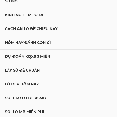
SỔ MƠ
KINH NGHIỆM LÔ ĐỀ
CÁCH ĂN LÔ ĐỀ CHIỀU NAY
HÔM NAY ĐÁNH CON GÌ
DỰ ĐOÁN KQXS 3 MIỀN
LẤY SỐ ĐỀ CHUẨN
LÔ ĐẸP HÔM NAY
SOI CẦU LÔ ĐỀ XSMB
SOI LÔ MB MIỄN PHÍ