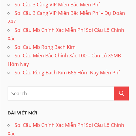
Soi Cầu 3 Càng VIP Miền Bắc Miễn Phí
Soi Cầu 3 Càng VIP Miền Bắc Miễn Phí – Dự Đoán
247
Soi Cầu Mb Chính Xác Miễn Phí Soi Cầu Lô Chính
Xác
Soi Cau Mb Rong Bach Kim
Soi Cầu Miền Bắc Chính Xác 100 – Cầu Lô XSMB
Hôm Nay
Soi Cầu Rồng Bạch Kim 666 Hôm Nay Miễn Phí
BÀI VIẾT MỚI
Soi Cầu Mb Chính Xác Miễn Phí Soi Cầu Lô Chính
Xác