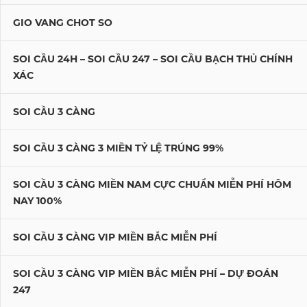
GIO VANG CHOT SO
SOI CẦU 24H – SOI CẦU 247 – SOI CẦU BẠCH THỦ CHÍNH
XÁC
SOI CẦU 3 CÀNG
SOI CẦU 3 CÀNG 3 MIỀN TỶ LỆ TRÚNG 99%
SOI CẦU 3 CÀNG MIỀN NAM CỰC CHUẨN MIỄN PHÍ HÔM
NAY 100%
SOI CẦU 3 CÀNG VIP MIỀN BẮC MIỄN PHÍ
SOI CẦU 3 CÀNG VIP MIỀN BẮC MIỄN PHÍ – DỰ ĐOÁN
247