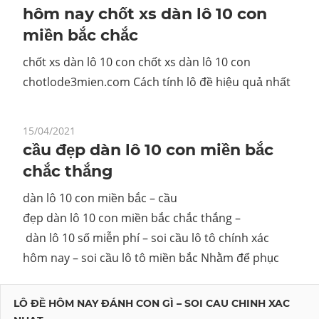
hôm nay chốt xs dàn lô 10 con
miền bắc chắc
chốt xs dàn lô 10 con chốt xs dàn lô 10 con
chotlode3mien.com Cách tính lô đề hiệu quả nhất
15/04/2021
cầu đẹp dàn lô 10 con miền bắc
chắc thắng
dàn lô 10 con miền bắc – cầu
đẹp dàn lô 10 con miền bắc chắc thắng –
dàn lô 10 số miễn phí – soi cầu lô tô chính xác
hôm nay – soi cầu lô tô miền bắc Nhằm để phục
LÔ ĐỀ HÔM NAY ĐÁNH CON GÌ – SOI CAU CHINH XAC