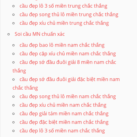
cầu đẹp lô 3 số miền trung chắc thắng
cầu đẹp song thủ lô miền trung chắc thắng
cầu đẹp xíu chủ miền trung chắc thắng
Soi cầu MN chuẩn xác
cầu đẹp bao lô miền nam chắc thắng
cầu đẹp cặp xíu chủ miền nam chắc thắng
cầu đẹp sớ đầu đuôi giải 8 miền nam chắc
thắng
cầu đẹp sớ đầu đuôi giải đặc biệt miền nam
chắc thắng
cầu đẹp song thủ lô miền nam chắc thắng
cầu đẹp xíu chủ miền nam chắc thắng
cầu đẹp giải tám miền nam chắc thắng
cầu đẹp đặc biệt miền nam chắc thắng
cầu đẹp lô 3 số miền nam chắc thắng