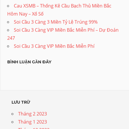
Cau XSMB – Thống Kê Cầu Bạch Thủ Miền Bắc
Hôm Nay – Xổ Số
Soi Cầu 3 Càng 3 Miền Tỷ Lệ Trúng 99%
Soi Cầu 3 Càng VIP Miền Bắc Miễn Phí – Dự Đoán
247
Soi Cầu 3 Càng VIP Miền Bắc Miễn Phí
BÌNH LUẬN GẦN ĐÂY
LƯU TRỮ
Tháng 2 2023
Tháng 1 2023