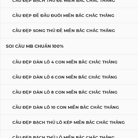
CẦU ĐẸP BẠCH THỦ ĐỀ MIỀN BẮC CHẮC THẮNG
CẦU ĐẸP ĐỀ ĐẦU ĐUÔI MIỀN BẮC CHẮC THẮNG
CẦU ĐẸP SONG THỦ ĐỀ MIỀN BẮC CHẮC THẮNG
SOI CẦU MB CHUẨN 100%
CẦU ĐẸP DÀN LÔ 4 CON MIỀN BẮC CHẮC THẮNG
CẦU ĐẸP DÀN LÔ 6 CON MIỀN BẮC CHẮC THẮNG
CẦU ĐẸP DÀN LÔ 8 CON MIỀN BẮC CHẮC THẮNG
CẦU ĐẸP DÀN LÔ 10 CON MIỀN BẮC CHẮC THẮNG
CẦU ĐẸP BẠCH THỦ LÔ KÉP MIỀN BẮC CHẮC THẮNG
CẦU ĐẸP BẠCH THỦ LÔ MIỀN BẮC CHẮC THẮNG