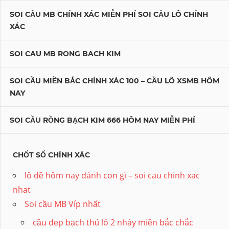
SOI CẦU MB CHÍNH XÁC MIỄN PHÍ SOI CẦU LÔ CHÍNH
XÁC
SOI CAU MB RONG BACH KIM
SOI CẦU MIỀN BẮC CHÍNH XÁC 100 – CẦU LÔ XSMB HÔM
NAY
SOI CẦU RỒNG BẠCH KIM 666 HÔM NAY MIỄN PHÍ
CHỐT SỐ CHÍNH XÁC
lô đề hôm nay đánh con gì – soi cau chinh xac
nhat
Soi cầu MB Víp nhất
cầu đẹp bạch thủ lô 2 nháy miền bắc chắc