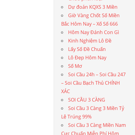
Dự đoán KQXS 3 Miền
Giờ Vàng Chốt Số Miền
Bắc Hôm Nay – Xổ Số 666
Hôm Nay Đánh Con Gì
Kinh Nghiệm Lô Đề
Lấy Số Đề Chuẩn
Lô Đẹp Hôm Nay
Sổ Mơ
Soi Cầu 24h – Soi Cầu 247
– Soi Cầu Bạch Thủ CHÍNH
XÁC
SOI CẦU 3 CÀNG
Soi Cầu 3 Càng 3 Miền Tỷ
Lệ Trúng 99%
Soi Cầu 3 Càng Miền Nam
Cực Chuẩn Miễn Phí Hôm