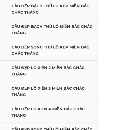
CẦU ĐẸP BẠCH THỦ LÔ KÉP MIỀN BẮC
CHẮC THẮNG
CẦU ĐẸP BẠCH THỦ LÔ MIỀN BẮC CHẮC
THẮNG
CẦU ĐẸP SONG THỦ LÔ KÉP MIỀN BẮC
CHẮC THẮNG
CẦU ĐẸP LÔ XIÊN 2 MIỀN BẮC CHẮC
THẮNG
CẦU ĐẸP LÔ XIÊN 3 MIỀN BẮC CHẮC
THẮNG
CẦU ĐẸP LÔ XIÊN 4 MIỀN BẮC CHẮC
THẮNG
CẦU ĐẸP SONG THỦ LÔ MIỀN BẮC CHẮC