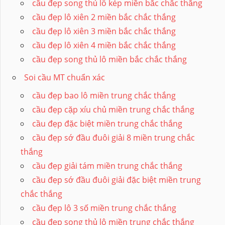
cầu đẹp song thủ lô kép miền bắc chắc thắng
cầu đẹp lô xiên 2 miền bắc chắc thắng
cầu đẹp lô xiên 3 miền bắc chắc thắng
cầu đẹp lô xiên 4 miền bắc chắc thắng
cầu đẹp song thủ lô miền bắc chắc thắng
Soi cầu MT chuẩn xác
cầu đẹp bao lô miền trung chắc thắng
cầu đẹp cặp xíu chủ miền trung chắc thắng
cầu đẹp đặc biệt miền trung chắc thắng
cầu đẹp sớ đầu đuôi giải 8 miền trung chắc
thắng
cầu đẹp giải tám miền trung chắc thắng
cầu đẹp sớ đầu đuôi giải đặc biệt miền trung
chắc thắng
cầu đẹp lô 3 số miền trung chắc thắng
cầu đẹp song thủ lô miền trung chắc thắng