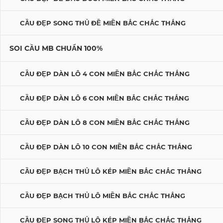
CẦU ĐẸP SONG THỦ ĐỀ MIỀN BẮC CHẮC THẮNG
SOI CẦU MB CHUẨN 100%
CẦU ĐẸP DÀN LÔ 4 CON MIỀN BẮC CHẮC THẮNG
CẦU ĐẸP DÀN LÔ 6 CON MIỀN BẮC CHẮC THẮNG
CẦU ĐẸP DÀN LÔ 8 CON MIỀN BẮC CHẮC THẮNG
CẦU ĐẸP DÀN LÔ 10 CON MIỀN BẮC CHẮC THẮNG
CẦU ĐẸP BẠCH THỦ LÔ KÉP MIỀN BẮC CHẮC THẮNG
CẦU ĐẸP BẠCH THỦ LÔ MIỀN BẮC CHẮC THẮNG
CẦU ĐẸP SONG THỦ LÔ KÉP MIỀN BẮC CHẮC THẮNG