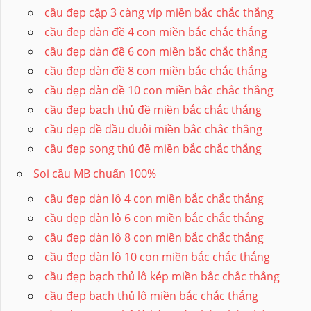
cầu đẹp cặp 3 càng víp miền bắc chắc thắng
cầu đẹp dàn đề 4 con miền bắc chắc thắng
cầu đẹp dàn đề 6 con miền bắc chắc thắng
cầu đẹp dàn đề 8 con miền bắc chắc thắng
cầu đẹp dàn đề 10 con miền bắc chắc thắng
cầu đẹp bạch thủ đề miền bắc chắc thắng
cầu đẹp đề đầu đuôi miền bắc chắc thắng
cầu đẹp song thủ đề miền bắc chắc thắng
Soi cầu MB chuẩn 100%
cầu đẹp dàn lô 4 con miền bắc chắc thắng
cầu đẹp dàn lô 6 con miền bắc chắc thắng
cầu đẹp dàn lô 8 con miền bắc chắc thắng
cầu đẹp dàn lô 10 con miền bắc chắc thắng
cầu đẹp bạch thủ lô kép miền bắc chắc thắng
cầu đẹp bạch thủ lô miền bắc chắc thắng