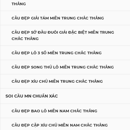
THẮNG
CẦU ĐẸP GIẢI TÁM MIỀN TRUNG CHẮC THẮNG
CẦU ĐẸP SỚ ĐẦU ĐUÔI GIẢI ĐẶC BIỆT MIỀN TRUNG
CHẮC THẮNG
CẦU ĐẸP LÔ 3 SỐ MIỀN TRUNG CHẮC THẮNG
CẦU ĐẸP SONG THỦ LÔ MIỀN TRUNG CHẮC THẮNG
CẦU ĐẸP XÍU CHỦ MIỀN TRUNG CHẮC THẮNG
SOI CẦU MN CHUẨN XÁC
CẦU ĐẸP BAO LÔ MIỀN NAM CHẮC THẮNG
CẦU ĐẸP CẶP XÍU CHỦ MIỀN NAM CHẮC THẮNG