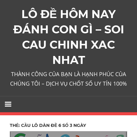
Skip
LÔ ĐỀ HÔM NAY
to
content
ĐÁNH CON GÌ – SOI
CAU CHINH XAC
NHAT
THÀNH CÔNG CỦA BẠN LÀ HẠNH PHÚC CỦA
CHÚNG TÔI – DỊCH VỤ CHỐT SỐ UY TÍN 100%
THẺ:
CẦU LÔ DÀN ĐỀ 6 SỐ 3 NGÀY