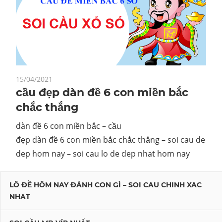
15/04/2021
cầu đẹp dàn đề 6 con miền bắc
chắc thắng
dàn đề 6 con miền bắc – cầu
đẹp dàn đề 6 con miền bắc chắc thắng – soi cau de
dep hom nay – soi cau lo de dep nhat hom nay
LÔ ĐỀ HÔM NAY ĐÁNH CON GÌ – SOI CAU CHINH XAC
NHAT