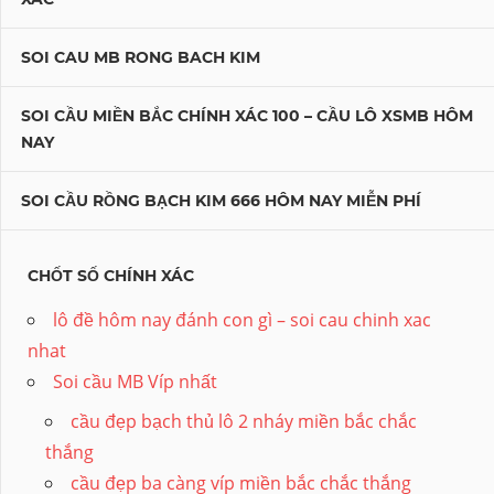
SOI CAU MB RONG BACH KIM
SOI CẦU MIỀN BẮC CHÍNH XÁC 100 – CẦU LÔ XSMB HÔM
NAY
SOI CẦU RỒNG BẠCH KIM 666 HÔM NAY MIỄN PHÍ
CHỐT SỐ CHÍNH XÁC
lô đề hôm nay đánh con gì – soi cau chinh xac
nhat
Soi cầu MB Víp nhất
cầu đẹp bạch thủ lô 2 nháy miền bắc chắc
thắng
cầu đẹp ba càng víp miền bắc chắc thắng