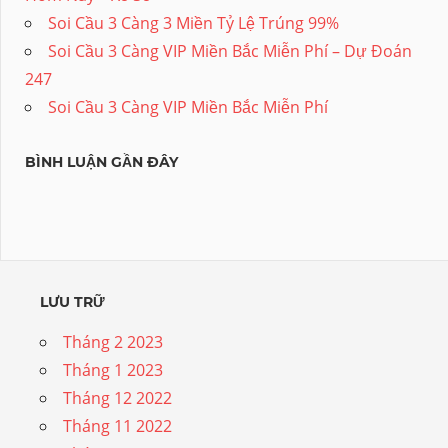
Soi Cầu 3 Càng 3 Miền Tỷ Lệ Trúng 99%
Soi Cầu 3 Càng VIP Miền Bắc Miễn Phí – Dự Đoán
247
Soi Cầu 3 Càng VIP Miền Bắc Miễn Phí
BÌNH LUẬN GẦN ĐÂY
LƯU TRỮ
Tháng 2 2023
Tháng 1 2023
Tháng 12 2022
Tháng 11 2022