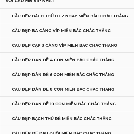
SOI CẦU MB VÍP NHẤT
CẦU ĐẸP BẠCH THỦ LÔ 2 NHÁY MIỀN BẮC CHẮC THẮNG
CẦU ĐẸP BA CÀNG VÍP MIỀN BẮC CHẮC THẮNG
CẦU ĐẸP CẶP 3 CÀNG VÍP MIỀN BẮC CHẮC THẮNG
CẦU ĐẸP DÀN ĐỀ 4 CON MIỀN BẮC CHẮC THẮNG
CẦU ĐẸP DÀN ĐỀ 6 CON MIỀN BẮC CHẮC THẮNG
CẦU ĐẸP DÀN ĐỀ 8 CON MIỀN BẮC CHẮC THẮNG
CẦU ĐẸP DÀN ĐỀ 10 CON MIỀN BẮC CHẮC THẮNG
CẦU ĐẸP BẠCH THỦ ĐỀ MIỀN BẮC CHẮC THẮNG
CẦU ĐẸP ĐỀ ĐẦU ĐUÔI MIỀN BẮC CHẮC THẮNG