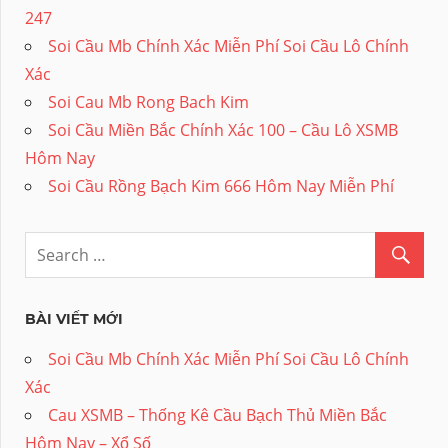
247
Soi Cầu Mb Chính Xác Miễn Phí Soi Cầu Lô Chính
Xác
Soi Cau Mb Rong Bach Kim
Soi Cầu Miền Bắc Chính Xác 100 – Cầu Lô XSMB
Hôm Nay
Soi Cầu Rồng Bạch Kim 666 Hôm Nay Miễn Phí
BÀI VIẾT MỚI
Soi Cầu Mb Chính Xác Miễn Phí Soi Cầu Lô Chính
Xác
Cau XSMB – Thống Kê Cầu Bạch Thủ Miền Bắc
Hôm Nay – Xổ Số