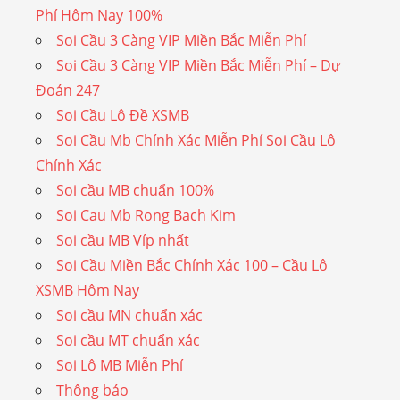
Phí Hôm Nay 100%
Soi Cầu 3 Càng VIP Miền Bắc Miễn Phí
Soi Cầu 3 Càng VIP Miền Bắc Miễn Phí – Dự
Đoán 247
Soi Cầu Lô Đề XSMB
Soi Cầu Mb Chính Xác Miễn Phí Soi Cầu Lô
Chính Xác
Soi cầu MB chuẩn 100%
Soi Cau Mb Rong Bach Kim
Soi cầu MB Víp nhất
Soi Cầu Miền Bắc Chính Xác 100 – Cầu Lô
XSMB Hôm Nay
Soi cầu MN chuẩn xác
Soi cầu MT chuẩn xác
Soi Lô MB Miễn Phí
Thông báo