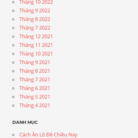
Tháng 10 2022
Tháng 9 2022
Tháng 8 2022
Tháng 7 2022
Tháng 12 2021
Tháng 11 2021
Tháng 10 2021
Tháng 9 2021
Tháng 8 2021
Tháng 7 2021
Tháng 6 2021
Tháng 5 2021
Tháng 4 2021
DANH MỤC
Cách Ăn Lô Đề Chiều Nay