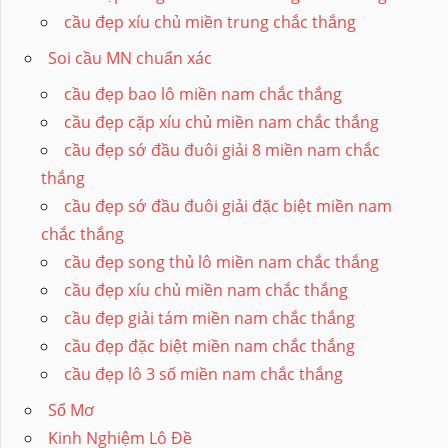
cầu đẹp xíu chủ miền trung chắc thắng
Soi cầu MN chuẩn xác
cầu đẹp bao lô miền nam chắc thắng
cầu đẹp cặp xíu chủ miền nam chắc thắng
cầu đẹp sớ đầu đuôi giải 8 miền nam chắc
thắng
cầu đẹp sớ đầu đuôi giải đặc biệt miền nam
chắc thắng
cầu đẹp song thủ lô miền nam chắc thắng
cầu đẹp xíu chủ miền nam chắc thắng
cầu đẹp giải tám miền nam chắc thắng
cầu đẹp đặc biệt miền nam chắc thắng
cầu đẹp lô 3 số miền nam chắc thắng
Sổ Mơ
Kinh Nghiệm Lô Đề