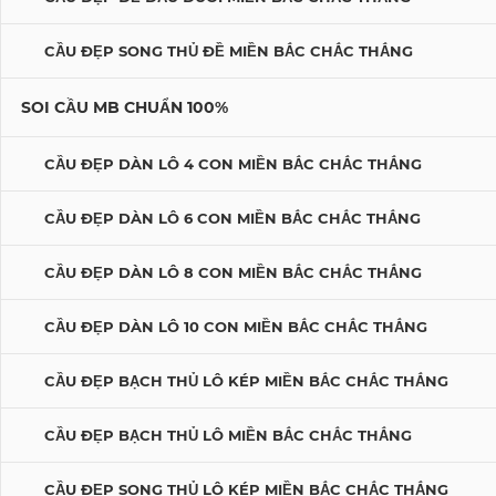
CẦU ĐẸP SONG THỦ ĐỀ MIỀN BẮC CHẮC THẮNG
SOI CẦU MB CHUẨN 100%
CẦU ĐẸP DÀN LÔ 4 CON MIỀN BẮC CHẮC THẮNG
CẦU ĐẸP DÀN LÔ 6 CON MIỀN BẮC CHẮC THẮNG
CẦU ĐẸP DÀN LÔ 8 CON MIỀN BẮC CHẮC THẮNG
CẦU ĐẸP DÀN LÔ 10 CON MIỀN BẮC CHẮC THẮNG
CẦU ĐẸP BẠCH THỦ LÔ KÉP MIỀN BẮC CHẮC THẮNG
CẦU ĐẸP BẠCH THỦ LÔ MIỀN BẮC CHẮC THẮNG
CẦU ĐẸP SONG THỦ LÔ KÉP MIỀN BẮC CHẮC THẮNG