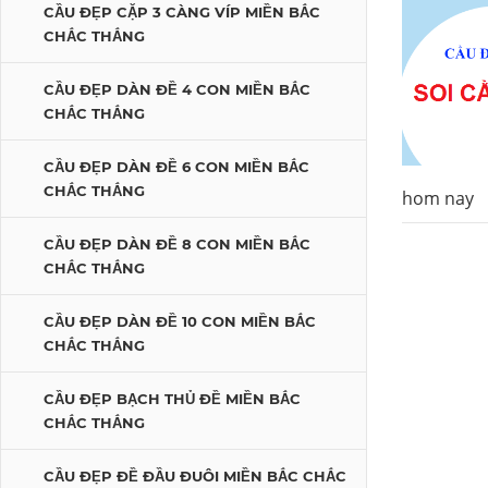
CẦU ĐẸP CẶP 3 CÀNG VÍP MIỀN BẮC
CHẮC THẮNG
CẦU ĐẸP DÀN ĐỀ 4 CON MIỀN BẮC
CHẮC THẮNG
CẦU ĐẸP DÀN ĐỀ 6 CON MIỀN BẮC
CHẮC THẮNG
hom nay
CẦU ĐẸP DÀN ĐỀ 8 CON MIỀN BẮC
CHẮC THẮNG
CẦU ĐẸP DÀN ĐỀ 10 CON MIỀN BẮC
CHẮC THẮNG
CẦU ĐẸP BẠCH THỦ ĐỀ MIỀN BẮC
CHẮC THẮNG
CẦU ĐẸP ĐỀ ĐẦU ĐUÔI MIỀN BẮC CHẮC