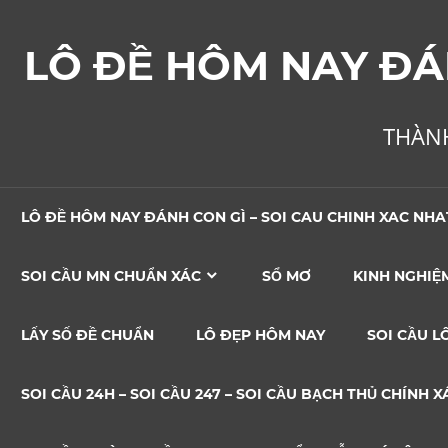
Skip
to
LÔ ĐỀ HÔM NAY ĐÁN
content
THÀNH
LÔ ĐỀ HÔM NAY ĐÁNH CON GÌ – SOI CAU CHINH XAC NHA
SOI CẦU MN CHUẨN XÁC
SỔ MƠ
KINH NGHIỆ
LẤY SỐ ĐỀ CHUẨN
LÔ ĐẸP HÔM NAY
SOI CẦU L
SOI CẦU 24H – SOI CẦU 247 – SOI CẦU BẠCH THỦ CHÍNH X