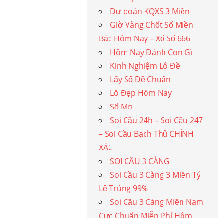
Dự đoán KQXS 3 Miền
Giờ Vàng Chốt Số Miền
Bắc Hôm Nay – Xổ Số 666
Hôm Nay Đánh Con Gì
Kinh Nghiệm Lô Đề
Lấy Số Đề Chuẩn
Lô Đẹp Hôm Nay
Sổ Mơ
Soi Cầu 24h – Soi Cầu 247
– Soi Cầu Bạch Thủ CHÍNH
XÁC
SOI CẦU 3 CÀNG
Soi Cầu 3 Càng 3 Miền Tỷ
Lệ Trúng 99%
Soi Cầu 3 Càng Miền Nam
Cực Chuẩn Miễn Phí Hôm