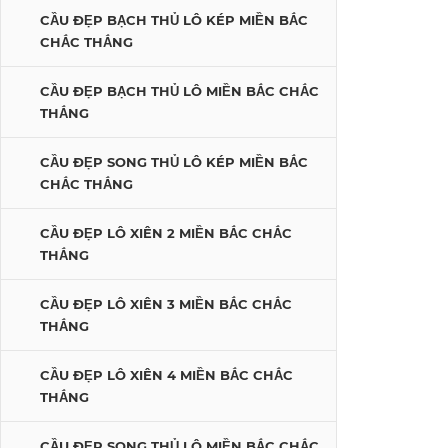
CẦU ĐẸP BẠCH THỦ LÔ KÉP MIỀN BẮC
CHẮC THẮNG
CẦU ĐẸP BẠCH THỦ LÔ MIỀN BẮC CHẮC
THẮNG
CẦU ĐẸP SONG THỦ LÔ KÉP MIỀN BẮC
CHẮC THẮNG
CẦU ĐẸP LÔ XIÊN 2 MIỀN BẮC CHẮC
THẮNG
CẦU ĐẸP LÔ XIÊN 3 MIỀN BẮC CHẮC
THẮNG
CẦU ĐẸP LÔ XIÊN 4 MIỀN BẮC CHẮC
THẮNG
CẦU ĐẸP SONG THỦ LÔ MIỀN BẮC CHẮC