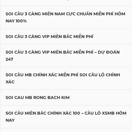
SOI CẦU 3 CÀNG MIỀN NAM CỰC CHUẨN MIỄN PHÍ HÔM
NAY 100%
SOI CẦU 3 CÀNG VIP MIỀN BẮC MIỄN PHÍ
SOI CẦU 3 CÀNG VIP MIỀN BẮC MIỄN PHÍ – DỰ ĐOÁN
247
SOI CẦU MB CHÍNH XÁC MIỄN PHÍ SOI CẦU LÔ CHÍNH
XÁC
SOI CAU MB RONG BACH KIM
SOI CẦU MIỀN BẮC CHÍNH XÁC 100 – CẦU LÔ XSMB HÔM
NAY