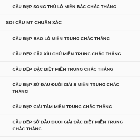
CẦU ĐẸP SONG THỦ LÔ MIỀN BẮC CHẮC THẮNG
SOI CẦU MT CHUẨN XÁC
CẦU ĐẸP BAO LÔ MIỀN TRUNG CHẮC THẮNG
CẦU ĐẸP CẶP XÍU CHỦ MIỀN TRUNG CHẮC THẮNG
CẦU ĐẸP ĐẶC BIỆT MIỀN TRUNG CHẮC THẮNG
CẦU ĐẸP SỚ ĐẦU ĐUÔI GIẢI 8 MIỀN TRUNG CHẮC
THẮNG
CẦU ĐẸP GIẢI TÁM MIỀN TRUNG CHẮC THẮNG
CẦU ĐẸP SỚ ĐẦU ĐUÔI GIẢI ĐẶC BIỆT MIỀN TRUNG
CHẮC THẮNG