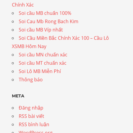
Chính Xác
Soi cầu MB chuẩn 100%
Soi Cau Mb Rong Bach Kim
Soi cầu MB Víp nhất
Soi Cầu Miền Bắc Chính Xác 100 – Cầu Lô
XSMB Hôm Nay
Soi cầu MN chuẩn xác
Soi cầu MT chuẩn xác
Soi Lô MB Miễn Phí
Thông báo
META
Đăng nhập
RSS bài viết
RSS bình luận
WordPress.org