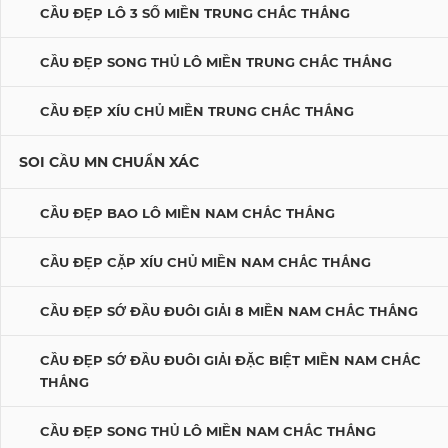
CẦU ĐẸP LÔ 3 SỐ MIỀN TRUNG CHẮC THẮNG
CẦU ĐẸP SONG THỦ LÔ MIỀN TRUNG CHẮC THẮNG
CẦU ĐẸP XÍU CHỦ MIỀN TRUNG CHẮC THẮNG
SOI CẦU MN CHUẨN XÁC
CẦU ĐẸP BAO LÔ MIỀN NAM CHẮC THẮNG
CẦU ĐẸP CẶP XÍU CHỦ MIỀN NAM CHẮC THẮNG
CẦU ĐẸP SỚ ĐẦU ĐUÔI GIẢI 8 MIỀN NAM CHẮC THẮNG
CẦU ĐẸP SỚ ĐẦU ĐUÔI GIẢI ĐẶC BIỆT MIỀN NAM CHẮC
THẮNG
CẦU ĐẸP SONG THỦ LÔ MIỀN NAM CHẮC THẮNG