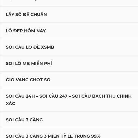
LẤY SỐ ĐỀ CHUẨN
LÔ ĐẸP HÔM NAY
SOI CẦU LÔ ĐỀ XSMB
SOI LÔ MB MIỄN PHÍ
GIO VANG CHOT SO
SOI CẦU 24H – SOI CẦU 247 – SOI CẦU BẠCH THỦ CHÍNH
XÁC
SOI CẦU 3 CÀNG
SOI CẦU 3 CÀNG 3 MIỀN TỶ LỆ TRÚNG 99%