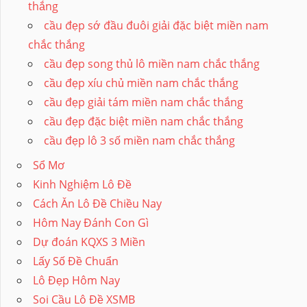
thắng
cầu đẹp sớ đầu đuôi giải đặc biệt miền nam
chắc thắng
cầu đẹp song thủ lô miền nam chắc thắng
cầu đẹp xíu chủ miền nam chắc thắng
cầu đẹp giải tám miền nam chắc thắng
cầu đẹp đặc biệt miền nam chắc thắng
cầu đẹp lô 3 số miền nam chắc thắng
Sổ Mơ
Kinh Nghiệm Lô Đề
Cách Ăn Lô Đề Chiều Nay
Hôm Nay Đánh Con Gì
Dự đoán KQXS 3 Miền
Lấy Số Đề Chuẩn
Lô Đẹp Hôm Nay
Soi Cầu Lô Đề XSMB