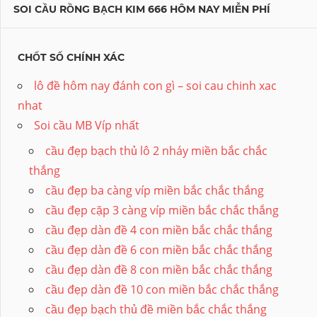
SOI CẦU RỒNG BẠCH KIM 666 HÔM NAY MIỄN PHÍ
CHỐT SỐ CHÍNH XÁC
lô đề hôm nay đánh con gì – soi cau chinh xac
nhat
Soi cầu MB Víp nhất
cầu đẹp bạch thủ lô 2 nháy miền bắc chắc
thắng
cầu đẹp ba càng víp miền bắc chắc thắng
cầu đẹp cặp 3 càng víp miền bắc chắc thắng
cầu đẹp dàn đề 4 con miền bắc chắc thắng
cầu đẹp dàn đề 6 con miền bắc chắc thắng
cầu đẹp dàn đề 8 con miền bắc chắc thắng
cầu đẹp dàn đề 10 con miền bắc chắc thắng
cầu đẹp bạch thủ đề miền bắc chắc thắng