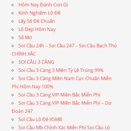
Hôm Nay Đánh Con Gì
Kinh Nghiệm Lô Đề
Lấy Số Đề Chuẩn
Lô Đẹp Hôm Nay
Sổ Mơ
Soi Cầu 24h – Soi Cầu 247 – Soi Cầu Bạch Thủ
CHÍNH XÁC
SOI CẦU 3 CÀNG
Soi Cầu 3 Càng 3 Miền Tỷ Lệ Trúng 99%
Soi Cầu 3 Càng Miền Nam Cực Chuẩn Miễn
Phí Hôm Nay 100%
Soi Cầu 3 Càng VIP Miền Bắc Miễn Phí
Soi Cầu 3 Càng VIP Miền Bắc Miễn Phí – Dự
Đoán 247
Soi Cầu Lô Đề XSMB
Soi Cầu Mb Chính Xác Miễn Phí Soi Cầu Lô