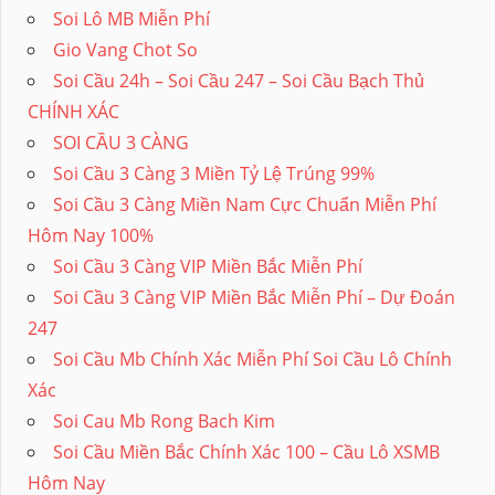
Soi Lô MB Miễn Phí
Gio Vang Chot So
Soi Cầu 24h – Soi Cầu 247 – Soi Cầu Bạch Thủ
CHÍNH XÁC
SOI CẦU 3 CÀNG
Soi Cầu 3 Càng 3 Miền Tỷ Lệ Trúng 99%
Soi Cầu 3 Càng Miền Nam Cực Chuẩn Miễn Phí
Hôm Nay 100%
Soi Cầu 3 Càng VIP Miền Bắc Miễn Phí
Soi Cầu 3 Càng VIP Miền Bắc Miễn Phí – Dự Đoán
247
Soi Cầu Mb Chính Xác Miễn Phí Soi Cầu Lô Chính
Xác
Soi Cau Mb Rong Bach Kim
Soi Cầu Miền Bắc Chính Xác 100 – Cầu Lô XSMB
Hôm Nay