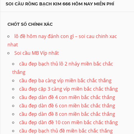
SOI CẦU RỒNG BẠCH KIM 666 HÔM NAY MIỄN PHÍ
CHỐT SỐ CHÍNH XÁC
lô đề hôm nay đánh con gì – soi cau chinh xac
nhat
Soi cầu MB Víp nhất
cầu đẹp bạch thủ lô 2 nháy miền bắc chắc
thắng
cầu đẹp ba càng víp miền bắc chắc thắng
cầu đẹp cặp 3 càng víp miền bắc chắc thắng
cầu đẹp dàn đề 4 con miền bắc chắc thắng
cầu đẹp dàn đề 6 con miền bắc chắc thắng
cầu đẹp dàn đề 8 con miền bắc chắc thắng
cầu đẹp dàn đề 10 con miền bắc chắc thắng
cầu đẹp bạch thủ đề miền bắc chắc thắng