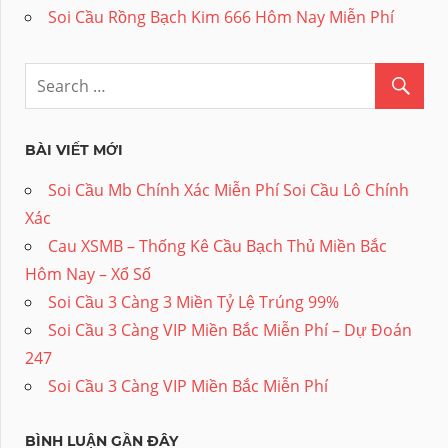
Soi Cầu Rồng Bạch Kim 666 Hôm Nay Miễn Phí
BÀI VIẾT MỚI
Soi Cầu Mb Chính Xác Miễn Phí Soi Cầu Lô Chính
Xác
Cau XSMB – Thống Kê Cầu Bạch Thủ Miền Bắc
Hôm Nay – Xổ Số
Soi Cầu 3 Càng 3 Miền Tỷ Lệ Trúng 99%
Soi Cầu 3 Càng VIP Miền Bắc Miễn Phí – Dự Đoán
247
Soi Cầu 3 Càng VIP Miền Bắc Miễn Phí
BÌNH LUẬN GẦN ĐÂY