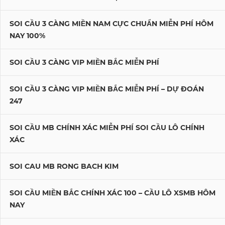
SOI CẦU 3 CÀNG MIỀN NAM CỰC CHUẨN MIỄN PHÍ HÔM
NAY 100%
SOI CẦU 3 CÀNG VIP MIỀN BẮC MIỄN PHÍ
SOI CẦU 3 CÀNG VIP MIỀN BẮC MIỄN PHÍ – DỰ ĐOÁN
247
SOI CẦU MB CHÍNH XÁC MIỄN PHÍ SOI CẦU LÔ CHÍNH
XÁC
SOI CAU MB RONG BACH KIM
SOI CẦU MIỀN BẮC CHÍNH XÁC 100 – CẦU LÔ XSMB HÔM
NAY