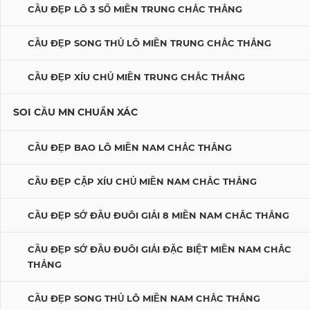
CẦU ĐẸP LÔ 3 SỐ MIỀN TRUNG CHẮC THẮNG
CẦU ĐẸP SONG THỦ LÔ MIỀN TRUNG CHẮC THẮNG
CẦU ĐẸP XÍU CHỦ MIỀN TRUNG CHẮC THẮNG
SOI CẦU MN CHUẨN XÁC
CẦU ĐẸP BAO LÔ MIỀN NAM CHẮC THẮNG
CẦU ĐẸP CẶP XÍU CHỦ MIỀN NAM CHẮC THẮNG
CẦU ĐẸP SỚ ĐẦU ĐUÔI GIẢI 8 MIỀN NAM CHẮC THẮNG
CẦU ĐẸP SỚ ĐẦU ĐUÔI GIẢI ĐẶC BIỆT MIỀN NAM CHẮC
THẮNG
CẦU ĐẸP SONG THỦ LÔ MIỀN NAM CHẮC THẮNG