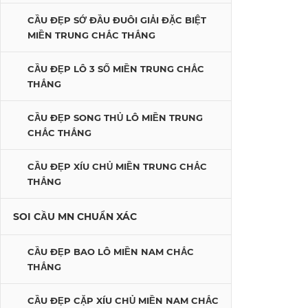
CẦU ĐẸP SỚ ĐẦU ĐUÔI GIẢI ĐẶC BIỆT
MIỀN TRUNG CHẮC THẮNG
CẦU ĐẸP LÔ 3 SỐ MIỀN TRUNG CHẮC
THẮNG
CẦU ĐẸP SONG THỦ LÔ MIỀN TRUNG
CHẮC THẮNG
CẦU ĐẸP XÍU CHỦ MIỀN TRUNG CHẮC
THẮNG
SOI CẦU MN CHUẨN XÁC
CẦU ĐẸP BAO LÔ MIỀN NAM CHẮC
THẮNG
CẦU ĐẸP CẶP XÍU CHỦ MIỀN NAM CHẮC