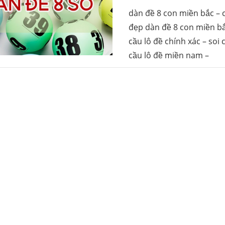
dàn đề 8 con miền bắc – 
đẹp dàn đề 8 con miền bắ
cầu lô đề chính xác – soi 
cầu lô đề miền nam –