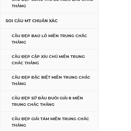
THẮNG
SOI CẦU MT CHUẨN XÁC
CẦU ĐẸP BAO LÔ MIỀN TRUNG CHẮC
THẮNG
CẦU ĐẸP CẶP XÍU CHỦ MIỀN TRUNG
CHẮC THẮNG
CẦU ĐẸP ĐẶC BIỆT MIỀN TRUNG CHẮC
THẮNG
CẦU ĐẸP SỚ ĐẦU ĐUÔI GIẢI 8 MIỀN
TRUNG CHẮC THẮNG
CẦU ĐẸP GIẢI TÁM MIỀN TRUNG CHẮC
THẮNG