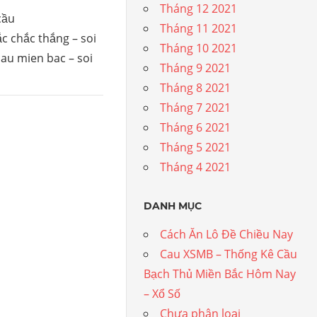
Tháng 12 2021
cầu
Tháng 11 2021
c chắc thắng – soi
Tháng 10 2021
cau mien bac – soi
Tháng 9 2021
Tháng 8 2021
Tháng 7 2021
Tháng 6 2021
Tháng 5 2021
Tháng 4 2021
DANH MỤC
Cách Ăn Lô Đề Chiều Nay
Cau XSMB – Thống Kê Cầu
Bạch Thủ Miền Bắc Hôm Nay
– Xổ Số
Chưa phân loại