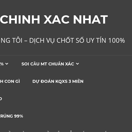
 CHINH XAC NHAT
 TÔI – DỊCH VỤ CHỐT SỐ UY TÍN 100%
0%
SOI CẦU MT CHUẨN XÁC
H CON GÌ
DỰ ĐOÁN KQXS 3 MIỀN
O
 TRÚNG 99%