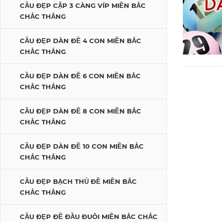
CẦU ĐẸP CẶP 3 CÀNG VÍP MIỀN BẮC
CHẮC THẮNG
CẦU ĐẸP DÀN ĐỀ 4 CON MIỀN BẮC
CHẮC THẮNG
CẦU ĐẸP DÀN ĐỀ 6 CON MIỀN BẮC
CHẮC THẮNG
CẦU ĐẸP DÀN ĐỀ 8 CON MIỀN BẮC
CHẮC THẮNG
CẦU ĐẸP DÀN ĐỀ 10 CON MIỀN BẮC
CHẮC THẮNG
CẦU ĐẸP BẠCH THỦ ĐỀ MIỀN BẮC
CHẮC THẮNG
CẦU ĐẸP ĐỀ ĐẦU ĐUÔI MIỀN BẮC CHẮC