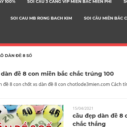
AY 100%
SOI CẦU 3 CÀNG VIP MIỀN BẮC MIỄN PHÍ
S
SOI CAU MB RONG BACH KIM
SOI CẦU MIỀN BẮC 
LÔ DÀN ĐỀ 8 SỐ
 dàn đề 8 con miền bắc chắc trúng 100
n đề 8 con chốt xs dàn đề 8 con chotlode3mien.com Cách tí
15/04/2021
cầu đẹp dàn đề 8 
chắc thắng