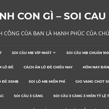
H CON GÌ – SOI CAU
 CÔNG CỦA BẠN LÀ HẠNH PHÚC CỦA CHÚNG
T
SOI CẦU MB VÍP NHẤT
SOI CẦU MB CHUẨN 10
M LÔ ĐỀ
CÁCH ĂN LÔ ĐỀ CHIỀU NAY
HÔM NAY ĐÁN
Ô ĐỀ XSMB
SOI LÔ MB MIỄN PHÍ
GIO VANG CHOT S
ÁC
SOI CẦU 3 CÀNG
SOI CẦU 3 CÀNG 3 MIỀN TỶ LỆ