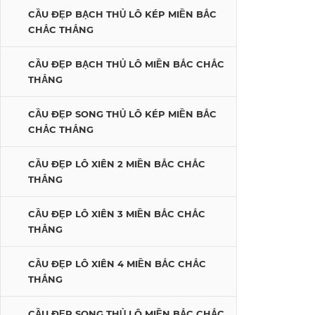
CẦU ĐẸP BẠCH THỦ LÔ KÉP MIỀN BẮC
CHẮC THẮNG
CẦU ĐẸP BẠCH THỦ LÔ MIỀN BẮC CHẮC
THẮNG
CẦU ĐẸP SONG THỦ LÔ KÉP MIỀN BẮC
CHẮC THẮNG
CẦU ĐẸP LÔ XIÊN 2 MIỀN BẮC CHẮC
THẮNG
CẦU ĐẸP LÔ XIÊN 3 MIỀN BẮC CHẮC
THẮNG
CẦU ĐẸP LÔ XIÊN 4 MIỀN BẮC CHẮC
THẮNG
CẦU ĐẸP SONG THỦ LÔ MIỀN BẮC CHẮC