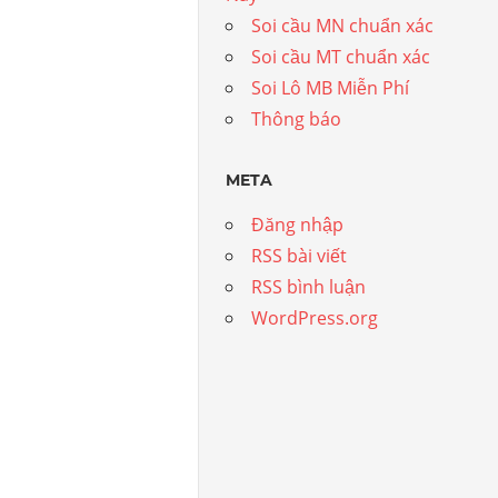
Soi cầu MN chuẩn xác
Soi cầu MT chuẩn xác
Soi Lô MB Miễn Phí
Thông báo
META
Đăng nhập
RSS bài viết
RSS bình luận
WordPress.org