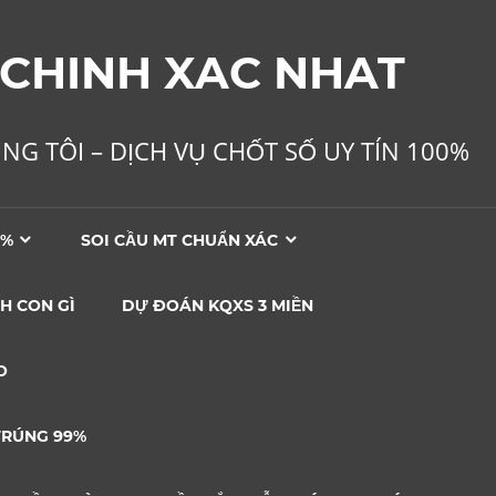
 CHINH XAC NHAT
 TÔI – DỊCH VỤ CHỐT SỐ UY TÍN 100%
0%
SOI CẦU MT CHUẨN XÁC
H CON GÌ
DỰ ĐOÁN KQXS 3 MIỀN
O
 TRÚNG 99%