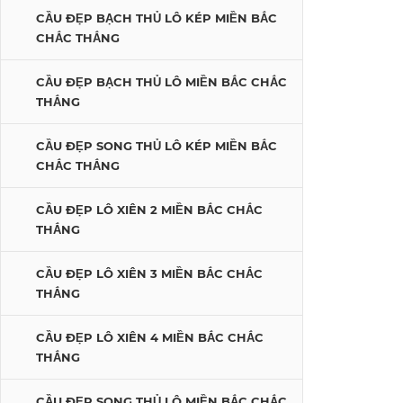
CẦU ĐẸP BẠCH THỦ LÔ KÉP MIỀN BẮC
CHẮC THẮNG
CẦU ĐẸP BẠCH THỦ LÔ MIỀN BẮC CHẮC
THẮNG
CẦU ĐẸP SONG THỦ LÔ KÉP MIỀN BẮC
CHẮC THẮNG
CẦU ĐẸP LÔ XIÊN 2 MIỀN BẮC CHẮC
THẮNG
CẦU ĐẸP LÔ XIÊN 3 MIỀN BẮC CHẮC
THẮNG
CẦU ĐẸP LÔ XIÊN 4 MIỀN BẮC CHẮC
THẮNG
CẦU ĐẸP SONG THỦ LÔ MIỀN BẮC CHẮC