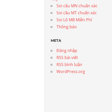
Soi cầu MN chuẩn xác
Soi cầu MT chuẩn xác
Soi Lô MB Miễn Phí
Thông báo
META
Đăng nhập
RSS bài viết
RSS bình luận
WordPress.org