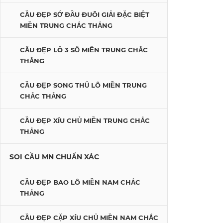
CẦU ĐẸP SỚ ĐẦU ĐUÔI GIẢI ĐẶC BIỆT
MIỀN TRUNG CHẮC THẮNG
CẦU ĐẸP LÔ 3 SỐ MIỀN TRUNG CHẮC
THẮNG
CẦU ĐẸP SONG THỦ LÔ MIỀN TRUNG
CHẮC THẮNG
CẦU ĐẸP XÍU CHỦ MIỀN TRUNG CHẮC
THẮNG
SOI CẦU MN CHUẨN XÁC
CẦU ĐẸP BAO LÔ MIỀN NAM CHẮC
THẮNG
CẦU ĐẸP CẶP XÍU CHỦ MIỀN NAM CHẮC