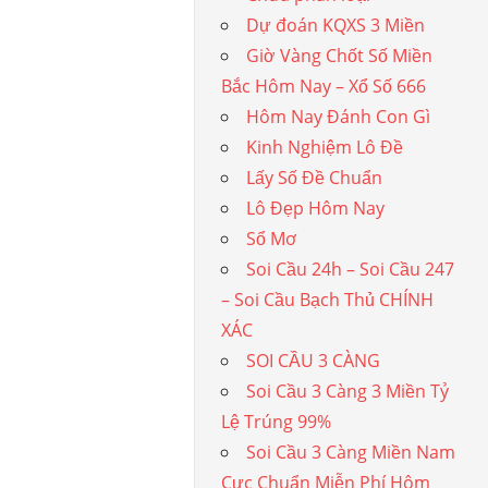
Dự đoán KQXS 3 Miền
Giờ Vàng Chốt Số Miền
Bắc Hôm Nay – Xổ Số 666
Hôm Nay Đánh Con Gì
Kinh Nghiệm Lô Đề
Lấy Số Đề Chuẩn
Lô Đẹp Hôm Nay
Sổ Mơ
Soi Cầu 24h – Soi Cầu 247
– Soi Cầu Bạch Thủ CHÍNH
XÁC
SOI CẦU 3 CÀNG
Soi Cầu 3 Càng 3 Miền Tỷ
Lệ Trúng 99%
Soi Cầu 3 Càng Miền Nam
Cực Chuẩn Miễn Phí Hôm