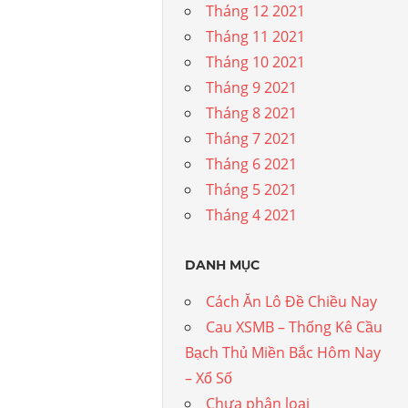
Tháng 12 2021
Tháng 11 2021
Tháng 10 2021
Tháng 9 2021
Tháng 8 2021
Tháng 7 2021
Tháng 6 2021
Tháng 5 2021
Tháng 4 2021
DANH MỤC
Cách Ăn Lô Đề Chiều Nay
Cau XSMB – Thống Kê Cầu
Bạch Thủ Miền Bắc Hôm Nay
– Xổ Số
Chưa phân loại