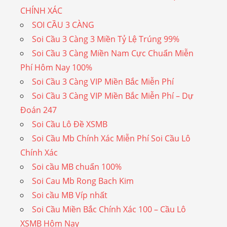
CHÍNH XÁC
SOI CẦU 3 CÀNG
Soi Cầu 3 Càng 3 Miền Tỷ Lệ Trúng 99%
Soi Cầu 3 Càng Miền Nam Cực Chuẩn Miễn
Phí Hôm Nay 100%
Soi Cầu 3 Càng VIP Miền Bắc Miễn Phí
Soi Cầu 3 Càng VIP Miền Bắc Miễn Phí – Dự
Đoán 247
Soi Cầu Lô Đề XSMB
Soi Cầu Mb Chính Xác Miễn Phí Soi Cầu Lô
Chính Xác
Soi cầu MB chuẩn 100%
Soi Cau Mb Rong Bach Kim
Soi cầu MB Víp nhất
Soi Cầu Miền Bắc Chính Xác 100 – Cầu Lô
XSMB Hôm Nay