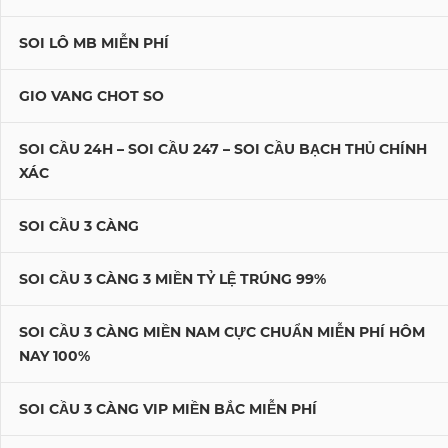
SOI LÔ MB MIỄN PHÍ
GIO VANG CHOT SO
SOI CẦU 24H – SOI CẦU 247 – SOI CẦU BẠCH THỦ CHÍNH
XÁC
SOI CẦU 3 CÀNG
SOI CẦU 3 CÀNG 3 MIỀN TỶ LỆ TRÚNG 99%
SOI CẦU 3 CÀNG MIỀN NAM CỰC CHUẨN MIỄN PHÍ HÔM
NAY 100%
SOI CẦU 3 CÀNG VIP MIỀN BẮC MIỄN PHÍ