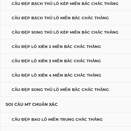
CẦU ĐẸP BẠCH THỦ LÔ KÉP MIỀN BẮC CHẮC THẮNG
CẦU ĐẸP BẠCH THỦ LÔ MIỀN BẮC CHẮC THẮNG
CẦU ĐẸP SONG THỦ LÔ KÉP MIỀN BẮC CHẮC THẮNG
CẦU ĐẸP LÔ XIÊN 2 MIỀN BẮC CHẮC THẮNG
CẦU ĐẸP LÔ XIÊN 3 MIỀN BẮC CHẮC THẮNG
CẦU ĐẸP LÔ XIÊN 4 MIỀN BẮC CHẮC THẮNG
CẦU ĐẸP SONG THỦ LÔ MIỀN BẮC CHẮC THẮNG
SOI CẦU MT CHUẨN XÁC
CẦU ĐẸP BAO LÔ MIỀN TRUNG CHẮC THẮNG