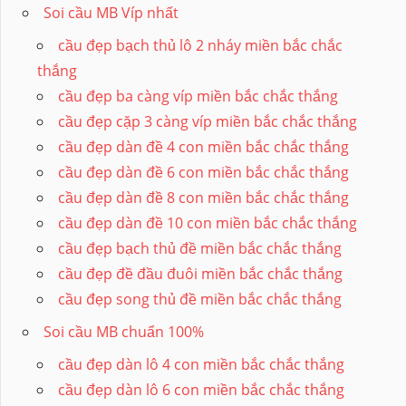
Soi cầu MB Víp nhất
cầu đẹp bạch thủ lô 2 nháy miền bắc chắc
thắng
cầu đẹp ba càng víp miền bắc chắc thắng
cầu đẹp cặp 3 càng víp miền bắc chắc thắng
cầu đẹp dàn đề 4 con miền bắc chắc thắng
cầu đẹp dàn đề 6 con miền bắc chắc thắng
cầu đẹp dàn đề 8 con miền bắc chắc thắng
cầu đẹp dàn đề 10 con miền bắc chắc thắng
cầu đẹp bạch thủ đề miền bắc chắc thắng
cầu đẹp đề đầu đuôi miền bắc chắc thắng
cầu đẹp song thủ đề miền bắc chắc thắng
Soi cầu MB chuẩn 100%
cầu đẹp dàn lô 4 con miền bắc chắc thắng
cầu đẹp dàn lô 6 con miền bắc chắc thắng