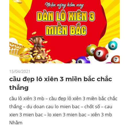
15/04/2021
cầu đẹp lô xiên 3 miền bắc chắc
thắng
cầu lô xiên 3 mb – cầu đẹp lô xiên 3 miền bắc chắc
thắng – du doan cau lo mien bac – chốt số – cau
xien 3 mien bac – lo xien 3 mien bac – xiên 3 mb
Nhằm