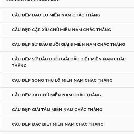
CẦU ĐẸP BAO LÔ MIỀN NAM CHẮC THẮNG
CẦU ĐẸP CẶP XÍU CHỦ MIỀN NAM CHẮC THẮNG
CẦU ĐẸP SỚ ĐẦU ĐUÔI GIẢI 8 MIỀN NAM CHẮC THẮNG
CẦU ĐẸP SỚ ĐẦU ĐUÔI GIẢI ĐẶC BIỆT MIỀN NAM CHẮC
THẮNG
CẦU ĐẸP SONG THỦ LÔ MIỀN NAM CHẮC THẮNG
CẦU ĐẸP XÍU CHỦ MIỀN NAM CHẮC THẮNG
CẦU ĐẸP GIẢI TÁM MIỀN NAM CHẮC THẮNG
CẦU ĐẸP ĐẶC BIỆT MIỀN NAM CHẮC THẮNG