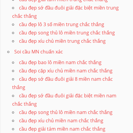
cầu đẹp sớ đầu đuôi giải đặc biệt miền trung
chắc thắng
cầu đẹp lô 3 số miền trung chắc thắng
cầu đẹp song thủ lô miền trung chắc thắng
cầu đẹp xíu chủ miền trung chắc thắng
Soi cầu MN chuẩn xác
cầu đẹp bao lô miền nam chắc thắng
cầu đẹp cặp xíu chủ miền nam chắc thắng
cầu đẹp sớ đầu đuôi giải 8 miền nam chắc
thắng
cầu đẹp sớ đầu đuôi giải đặc biệt miền nam
chắc thắng
cầu đẹp song thủ lô miền nam chắc thắng
cầu đẹp xíu chủ miền nam chắc thắng
cầu đẹp giải tám miền nam chắc thắng