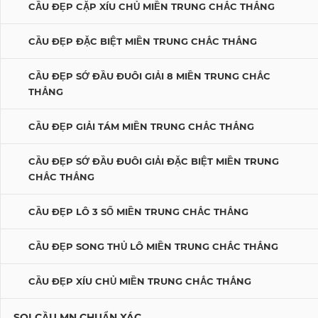
CẦU ĐẸP CẶP XÍU CHỦ MIỀN TRUNG CHẮC THẮNG
CẦU ĐẸP ĐẶC BIỆT MIỀN TRUNG CHẮC THẮNG
CẦU ĐẸP SỚ ĐẦU ĐUÔI GIẢI 8 MIỀN TRUNG CHẮC
THẮNG
CẦU ĐẸP GIẢI TÁM MIỀN TRUNG CHẮC THẮNG
CẦU ĐẸP SỚ ĐẦU ĐUÔI GIẢI ĐẶC BIỆT MIỀN TRUNG
CHẮC THẮNG
CẦU ĐẸP LÔ 3 SỐ MIỀN TRUNG CHẮC THẮNG
CẦU ĐẸP SONG THỦ LÔ MIỀN TRUNG CHẮC THẮNG
CẦU ĐẸP XÍU CHỦ MIỀN TRUNG CHẮC THẮNG
SOI CẦU MN CHUẨN XÁC