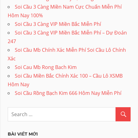
Soi Cầu 3 Càng Miền Nam Cực Chuẩn Miễn Phí
Hôm Nay 100%
Soi Cầu 3 Càng VIP Miền Bắc Miễn Phí
Soi Cầu 3 Càng VIP Miền Bắc Miễn Phí – Dự Đoán
247
Soi Cầu Mb Chính Xác Miễn Phí Soi Cầu Lô Chính
Xác
Soi Cau Mb Rong Bach Kim
Soi Cầu Miền Bắc Chính Xác 100 – Cầu Lô XSMB
Hôm Nay
Soi Cầu Rồng Bạch Kim 666 Hôm Nay Miễn Phí
BÀI VIẾT MỚI