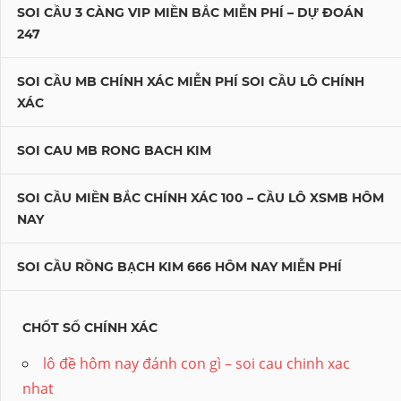
SOI CẦU 3 CÀNG VIP MIỀN BẮC MIỄN PHÍ – DỰ ĐOÁN
247
SOI CẦU MB CHÍNH XÁC MIỄN PHÍ SOI CẦU LÔ CHÍNH
XÁC
SOI CAU MB RONG BACH KIM
SOI CẦU MIỀN BẮC CHÍNH XÁC 100 – CẦU LÔ XSMB HÔM
NAY
SOI CẦU RỒNG BẠCH KIM 666 HÔM NAY MIỄN PHÍ
CHỐT SỐ CHÍNH XÁC
lô đề hôm nay đánh con gì – soi cau chinh xac
nhat