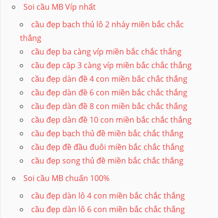
Soi cầu MB Víp nhất
cầu đẹp bạch thủ lô 2 nháy miền bắc chắc
thắng
cầu đẹp ba càng víp miền bắc chắc thắng
cầu đẹp cặp 3 càng víp miền bắc chắc thắng
cầu đẹp dàn đề 4 con miền bắc chắc thắng
cầu đẹp dàn đề 6 con miền bắc chắc thắng
cầu đẹp dàn đề 8 con miền bắc chắc thắng
cầu đẹp dàn đề 10 con miền bắc chắc thắng
cầu đẹp bạch thủ đề miền bắc chắc thắng
cầu đẹp đề đầu đuôi miền bắc chắc thắng
cầu đẹp song thủ đề miền bắc chắc thắng
Soi cầu MB chuẩn 100%
cầu đẹp dàn lô 4 con miền bắc chắc thắng
cầu đẹp dàn lô 6 con miền bắc chắc thắng