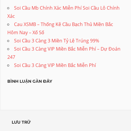
Soi Cầu Mb Chính Xác Miễn Phí Soi Cầu Lô Chính
Xác
Cau XSMB – Thống Kê Cầu Bạch Thủ Miền Bắc
Hôm Nay – Xổ Số
Soi Cầu 3 Càng 3 Miền Tỷ Lệ Trúng 99%
Soi Cầu 3 Càng VIP Miền Bắc Miễn Phí – Dự Đoán
247
Soi Cầu 3 Càng VIP Miền Bắc Miễn Phí
BÌNH LUẬN GẦN ĐÂY
LƯU TRỮ