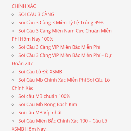
CHÍNH XÁC
SOI CẦU 3 CÀNG
Soi Cầu 3 Càng 3 Miền Tỷ Lệ Trúng 99%
Soi Cầu 3 Càng Miền Nam Cực Chuẩn Miễn
Phí Hôm Nay 100%
Soi Cầu 3 Càng VIP Miền Bắc Miễn Phí
Soi Cầu 3 Càng VIP Miền Bắc Miễn Phí – Dự
Đoán 247
Soi Cầu Lô Đề XSMB
Soi Cầu Mb Chính Xác Miễn Phí Soi Cầu Lô
Chính Xác
Soi cầu MB chuẩn 100%
Soi Cau Mb Rong Bach Kim
Soi cầu MB Víp nhất
Soi Cầu Miền Bắc Chính Xác 100 – Cầu Lô
XSMB Hôm Nay