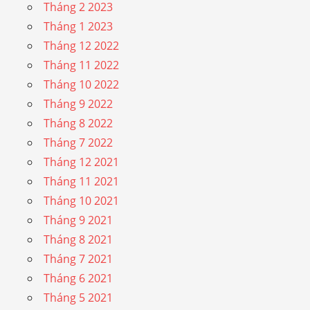
Tháng 2 2023
Tháng 1 2023
Tháng 12 2022
Tháng 11 2022
Tháng 10 2022
Tháng 9 2022
Tháng 8 2022
Tháng 7 2022
Tháng 12 2021
Tháng 11 2021
Tháng 10 2021
Tháng 9 2021
Tháng 8 2021
Tháng 7 2021
Tháng 6 2021
Tháng 5 2021