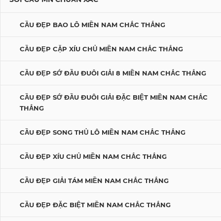
CẦU ĐẸP BAO LÔ MIỀN NAM CHẮC THẮNG
CẦU ĐẸP CẶP XÍU CHỦ MIỀN NAM CHẮC THẮNG
CẦU ĐẸP SỚ ĐẦU ĐUÔI GIẢI 8 MIỀN NAM CHẮC THẮNG
CẦU ĐẸP SỚ ĐẦU ĐUÔI GIẢI ĐẶC BIỆT MIỀN NAM CHẮC
THẮNG
CẦU ĐẸP SONG THỦ LÔ MIỀN NAM CHẮC THẮNG
CẦU ĐẸP XÍU CHỦ MIỀN NAM CHẮC THẮNG
CẦU ĐẸP GIẢI TÁM MIỀN NAM CHẮC THẮNG
CẦU ĐẸP ĐẶC BIỆT MIỀN NAM CHẮC THẮNG