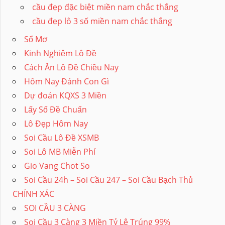
cầu đẹp đặc biệt miền nam chắc thắng
cầu đẹp lô 3 số miền nam chắc thắng
Sổ Mơ
Kinh Nghiệm Lô Đề
Cách Ăn Lô Đề Chiều Nay
Hôm Nay Đánh Con Gì
Dự đoán KQXS 3 Miền
Lấy Số Đề Chuẩn
Lô Đẹp Hôm Nay
Soi Cầu Lô Đề XSMB
Soi Lô MB Miễn Phí
Gio Vang Chot So
Soi Cầu 24h – Soi Cầu 247 – Soi Cầu Bạch Thủ
CHÍNH XÁC
SOI CẦU 3 CÀNG
Soi Cầu 3 Càng 3 Miền Tỷ Lệ Trúng 99%