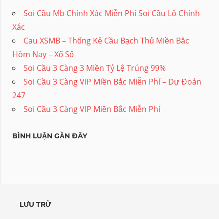
Soi Cầu Mb Chính Xác Miễn Phí Soi Cầu Lô Chính
Xác
Cau XSMB – Thống Kê Cầu Bạch Thủ Miền Bắc
Hôm Nay – Xổ Số
Soi Cầu 3 Càng 3 Miền Tỷ Lệ Trúng 99%
Soi Cầu 3 Càng VIP Miền Bắc Miễn Phí – Dự Đoán
247
Soi Cầu 3 Càng VIP Miền Bắc Miễn Phí
BÌNH LUẬN GẦN ĐÂY
LƯU TRỮ