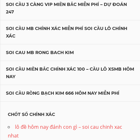
SOI CẦU 3 CÀNG VIP MIỀN BẮC MIỄN PHÍ – DỰ ĐOÁN
247
SOI CẦU MB CHÍNH XÁC MIỄN PHÍ SOI CẦU LÔ CHÍNH
XÁC
SOI CAU MB RONG BACH KIM
SOI CẦU MIỀN BẮC CHÍNH XÁC 100 – CẦU LÔ XSMB HÔM
NAY
SOI CẦU RỒNG BẠCH KIM 666 HÔM NAY MIỄN PHÍ
CHỐT SỐ CHÍNH XÁC
lô đề hôm nay đánh con gì – soi cau chinh xac
nhat