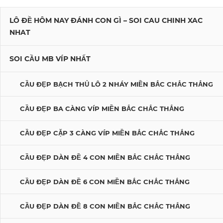
LÔ ĐỀ HÔM NAY ĐÁNH CON GÌ – SOI CAU CHINH XAC
NHAT
SOI CẦU MB VÍP NHẤT
CẦU ĐẸP BẠCH THỦ LÔ 2 NHÁY MIỀN BẮC CHẮC THẮNG
CẦU ĐẸP BA CÀNG VÍP MIỀN BẮC CHẮC THẮNG
CẦU ĐẸP CẶP 3 CÀNG VÍP MIỀN BẮC CHẮC THẮNG
CẦU ĐẸP DÀN ĐỀ 4 CON MIỀN BẮC CHẮC THẮNG
CẦU ĐẸP DÀN ĐỀ 6 CON MIỀN BẮC CHẮC THẮNG
CẦU ĐẸP DÀN ĐỀ 8 CON MIỀN BẮC CHẮC THẮNG