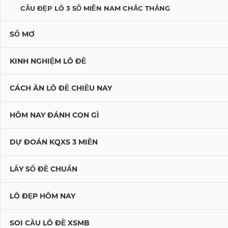
CẦU ĐẸP LÔ 3 SỐ MIỀN NAM CHẮC THẮNG
SỔ MƠ
KINH NGHIỆM LÔ ĐỀ
CÁCH ĂN LÔ ĐỀ CHIỀU NAY
HÔM NAY ĐÁNH CON GÌ
DỰ ĐOÁN KQXS 3 MIỀN
LẤY SỐ ĐỀ CHUẨN
LÔ ĐẸP HÔM NAY
SOI CẦU LÔ ĐỀ XSMB