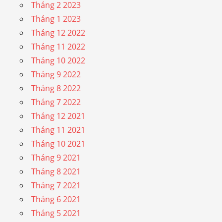
Tháng 2 2023
Tháng 1 2023
Tháng 12 2022
Tháng 11 2022
Tháng 10 2022
Tháng 9 2022
Tháng 8 2022
Tháng 7 2022
Tháng 12 2021
Tháng 11 2021
Tháng 10 2021
Tháng 9 2021
Tháng 8 2021
Tháng 7 2021
Tháng 6 2021
Tháng 5 2021