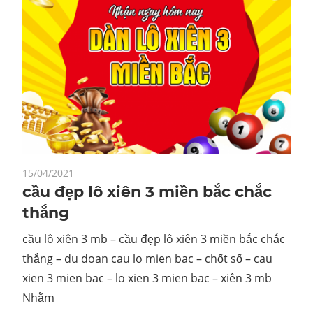
15/04/2021
cầu đẹp lô xiên 3 miền bắc chắc
thắng
cầu lô xiên 3 mb – cầu đẹp lô xiên 3 miền bắc chắc
thắng – du doan cau lo mien bac – chốt số – cau
xien 3 mien bac – lo xien 3 mien bac – xiên 3 mb
Nhằm