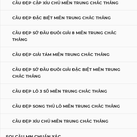
CẦU ĐẸP CẶP XÍU CHỦ MIỀN TRUNG CHẮC THẮNG
CẦU ĐẸP ĐẶC BIỆT MIỀN TRUNG CHẮC THẮNG
CẦU ĐẸP SỚ ĐẦU ĐUÔI GIẢI 8 MIỀN TRUNG CHẮC
THẮNG
CẦU ĐẸP GIẢI TÁM MIỀN TRUNG CHẮC THẮNG
CẦU ĐẸP SỚ ĐẦU ĐUÔI GIẢI ĐẶC BIỆT MIỀN TRUNG
CHẮC THẮNG
CẦU ĐẸP LÔ 3 SỐ MIỀN TRUNG CHẮC THẮNG
CẦU ĐẸP SONG THỦ LÔ MIỀN TRUNG CHẮC THẮNG
CẦU ĐẸP XÍU CHỦ MIỀN TRUNG CHẮC THẮNG
SOI CẦU MN CHUẨN XÁC