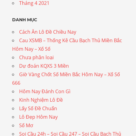
Tháng 4 2021
DANH MỤC
Cách Ăn Lô Đề Chiều Nay
Cau XSMB – Thống Kê Cầu Bạch Thủ Miền Bắc
Hôm Nay – Xổ Số
Chưa phân loại
Dự đoán KQXS 3 Miền
Giờ Vàng Chốt Số Miền Bắc Hôm Nay – Xổ Số
666
Hôm Nay Đánh Con Gì
Kinh Nghiệm Lô Đề
Lấy Số Đề Chuẩn
Lô Đẹp Hôm Nay
Sổ Mơ
Soi Cầu 24h – Soi Cầu 247 – Soi Cầu Bạch Thủ