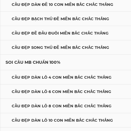
CẦU ĐẸP DÀN ĐỀ 10 CON MIỀN BẮC CHẮC THẮNG
CẦU ĐẸP BẠCH THỦ ĐỀ MIỀN BẮC CHẮC THẮNG
CẦU ĐẸP ĐỀ ĐẦU ĐUÔI MIỀN BẮC CHẮC THẮNG
CẦU ĐẸP SONG THỦ ĐỀ MIỀN BẮC CHẮC THẮNG
SOI CẦU MB CHUẨN 100%
CẦU ĐẸP DÀN LÔ 4 CON MIỀN BẮC CHẮC THẮNG
CẦU ĐẸP DÀN LÔ 6 CON MIỀN BẮC CHẮC THẮNG
CẦU ĐẸP DÀN LÔ 8 CON MIỀN BẮC CHẮC THẮNG
CẦU ĐẸP DÀN LÔ 10 CON MIỀN BẮC CHẮC THẮNG