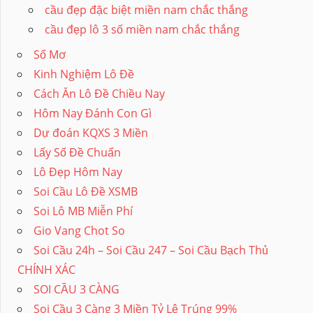
cầu đẹp đặc biệt miền nam chắc thắng
cầu đẹp lô 3 số miền nam chắc thắng
Sổ Mơ
Kinh Nghiệm Lô Đề
Cách Ăn Lô Đề Chiều Nay
Hôm Nay Đánh Con Gì
Dự đoán KQXS 3 Miền
Lấy Số Đề Chuẩn
Lô Đẹp Hôm Nay
Soi Cầu Lô Đề XSMB
Soi Lô MB Miễn Phí
Gio Vang Chot So
Soi Cầu 24h – Soi Cầu 247 – Soi Cầu Bạch Thủ
CHÍNH XÁC
SOI CẦU 3 CÀNG
Soi Cầu 3 Càng 3 Miền Tỷ Lệ Trúng 99%