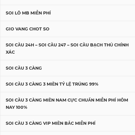
SOI LÔ MB MIỄN PHÍ
GIO VANG CHOT SO
SOI CẦU 24H – SOI CẦU 247 – SOI CẦU BẠCH THỦ CHÍNH
XÁC
SOI CẦU 3 CÀNG
SOI CẦU 3 CÀNG 3 MIỀN TỶ LỆ TRÚNG 99%
SOI CẦU 3 CÀNG MIỀN NAM CỰC CHUẨN MIỄN PHÍ HÔM
NAY 100%
SOI CẦU 3 CÀNG VIP MIỀN BẮC MIỄN PHÍ