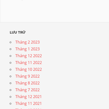
LƯU TRỮ
Tháng 2 2023
Tháng 1 2023
Tháng 12 2022
Tháng 11 2022
Tháng 10 2022
Tháng 9 2022
Tháng 8 2022
Tháng 7 2022
Tháng 12 2021
Tháng 11 2021