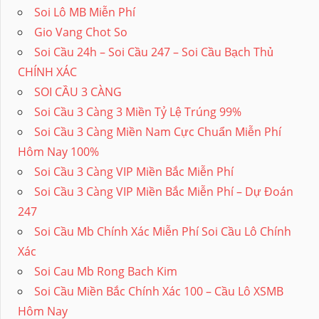
Soi Lô MB Miễn Phí
Gio Vang Chot So
Soi Cầu 24h – Soi Cầu 247 – Soi Cầu Bạch Thủ
CHÍNH XÁC
SOI CẦU 3 CÀNG
Soi Cầu 3 Càng 3 Miền Tỷ Lệ Trúng 99%
Soi Cầu 3 Càng Miền Nam Cực Chuẩn Miễn Phí
Hôm Nay 100%
Soi Cầu 3 Càng VIP Miền Bắc Miễn Phí
Soi Cầu 3 Càng VIP Miền Bắc Miễn Phí – Dự Đoán
247
Soi Cầu Mb Chính Xác Miễn Phí Soi Cầu Lô Chính
Xác
Soi Cau Mb Rong Bach Kim
Soi Cầu Miền Bắc Chính Xác 100 – Cầu Lô XSMB
Hôm Nay