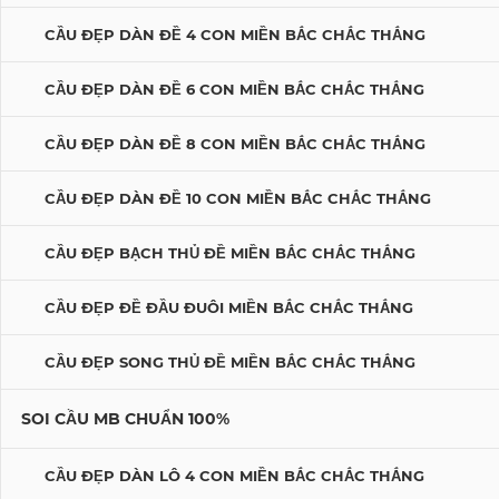
CẦU ĐẸP DÀN ĐỀ 4 CON MIỀN BẮC CHẮC THẮNG
CẦU ĐẸP DÀN ĐỀ 6 CON MIỀN BẮC CHẮC THẮNG
CẦU ĐẸP DÀN ĐỀ 8 CON MIỀN BẮC CHẮC THẮNG
CẦU ĐẸP DÀN ĐỀ 10 CON MIỀN BẮC CHẮC THẮNG
CẦU ĐẸP BẠCH THỦ ĐỀ MIỀN BẮC CHẮC THẮNG
CẦU ĐẸP ĐỀ ĐẦU ĐUÔI MIỀN BẮC CHẮC THẮNG
CẦU ĐẸP SONG THỦ ĐỀ MIỀN BẮC CHẮC THẮNG
SOI CẦU MB CHUẨN 100%
CẦU ĐẸP DÀN LÔ 4 CON MIỀN BẮC CHẮC THẮNG