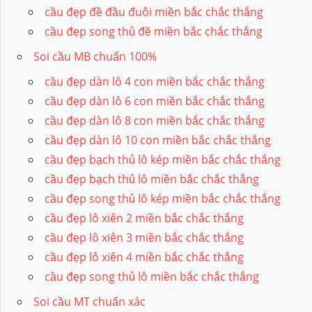
cầu đẹp đề đầu đuôi miền bắc chắc thắng
cầu đẹp song thủ đề miền bắc chắc thắng
Soi cầu MB chuẩn 100%
cầu đẹp dàn lô 4 con miền bắc chắc thắng
cầu đẹp dàn lô 6 con miền bắc chắc thắng
cầu đẹp dàn lô 8 con miền bắc chắc thắng
cầu đẹp dàn lô 10 con miền bắc chắc thắng
cầu đẹp bạch thủ lô kép miền bắc chắc thắng
cầu đẹp bạch thủ lô miền bắc chắc thắng
cầu đẹp song thủ lô kép miền bắc chắc thắng
cầu đẹp lô xiên 2 miền bắc chắc thắng
cầu đẹp lô xiên 3 miền bắc chắc thắng
cầu đẹp lô xiên 4 miền bắc chắc thắng
cầu đẹp song thủ lô miền bắc chắc thắng
Soi cầu MT chuẩn xác