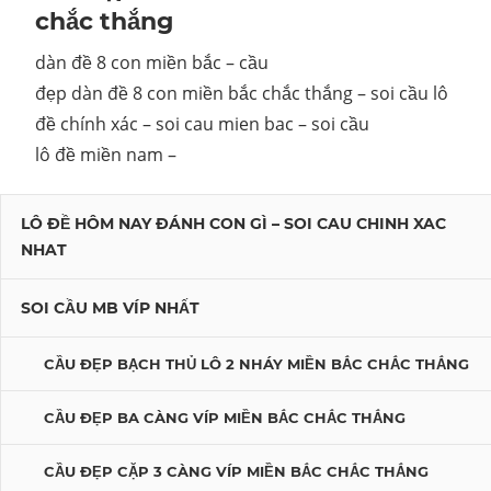
chắc thắng
dàn đề 8 con miền bắc – cầu
đẹp dàn đề 8 con miền bắc chắc thắng – soi cầu lô
đề chính xác – soi cau mien bac – soi cầu
lô đề miền nam –
LÔ ĐỀ HÔM NAY ĐÁNH CON GÌ – SOI CAU CHINH XAC
NHAT
SOI CẦU MB VÍP NHẤT
CẦU ĐẸP BẠCH THỦ LÔ 2 NHÁY MIỀN BẮC CHẮC THẮNG
CẦU ĐẸP BA CÀNG VÍP MIỀN BẮC CHẮC THẮNG
CẦU ĐẸP CẶP 3 CÀNG VÍP MIỀN BẮC CHẮC THẮNG