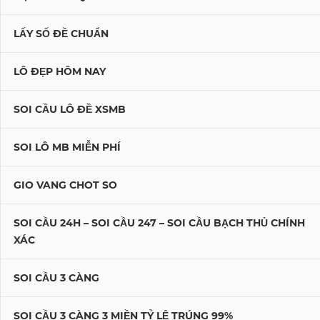
LẤY SỐ ĐỀ CHUẨN
LÔ ĐẸP HÔM NAY
SOI CẦU LÔ ĐỀ XSMB
SOI LÔ MB MIỄN PHÍ
GIO VANG CHOT SO
SOI CẦU 24H – SOI CẦU 247 – SOI CẦU BẠCH THỦ CHÍNH
XÁC
SOI CẦU 3 CÀNG
SOI CẦU 3 CÀNG 3 MIỀN TỶ LỆ TRÚNG 99%