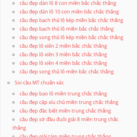
cầu đẹp dàn lô 8 con miền bắc chắc thắng
cầu đẹp dàn lô 10 con miền bắc chắc thắng
cầu đẹp bạch thủ lô kép miền bắc chắc thắng
cầu đẹp bạch thủ lô miền bắc chắc thắng
cầu đẹp song thủ lô kép miền bắc chắc thắng
cầu đẹp lô xiên 2 miền bắc chắc thắng
cầu đẹp lô xiên 3 miền bắc chắc thắng
cầu đẹp lô xiên 4 miền bắc chắc thắng
cầu đẹp song thủ lô miền bắc chắc thắng
Soi cầu MT chuẩn xác
cầu đẹp bao lô miền trung chắc thắng
cầu đẹp cặp xíu chủ miền trung chắc thắng
cầu đẹp đặc biệt miền trung chắc thắng
cầu đẹp sớ đầu đuôi giải 8 miền trung chắc
thắng
cầu đẹp giải tám miền trung chắc thắng