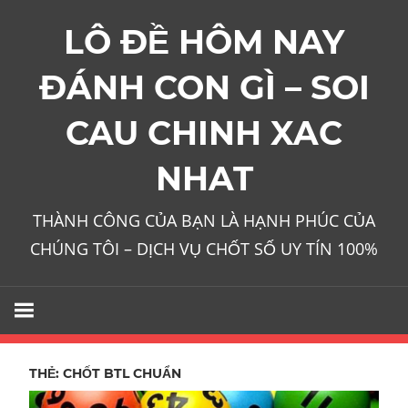
Skip
LÔ ĐỀ HÔM NAY
to
content
ĐÁNH CON GÌ – SOI
CAU CHINH XAC
NHAT
THÀNH CÔNG CỦA BẠN LÀ HẠNH PHÚC CỦA
CHÚNG TÔI – DỊCH VỤ CHỐT SỐ UY TÍN 100%
THẺ:
CHỐT BTL CHUẨN