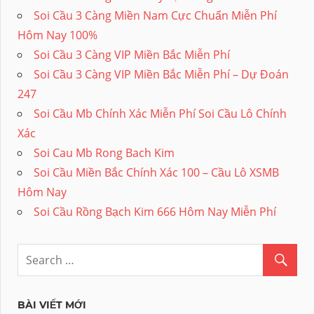
Soi Cầu 3 Càng Miền Nam Cực Chuẩn Miễn Phí
Hôm Nay 100%
Soi Cầu 3 Càng VIP Miền Bắc Miễn Phí
Soi Cầu 3 Càng VIP Miền Bắc Miễn Phí – Dự Đoán
247
Soi Cầu Mb Chính Xác Miễn Phí Soi Cầu Lô Chính
Xác
Soi Cau Mb Rong Bach Kim
Soi Cầu Miền Bắc Chính Xác 100 – Cầu Lô XSMB
Hôm Nay
Soi Cầu Rồng Bạch Kim 666 Hôm Nay Miễn Phí
BÀI VIẾT MỚI