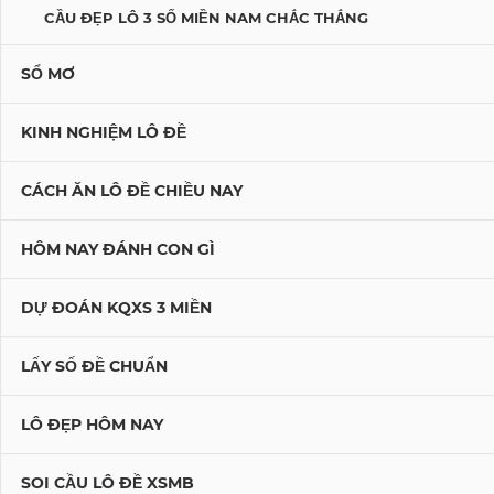
CẦU ĐẸP LÔ 3 SỐ MIỀN NAM CHẮC THẮNG
SỔ MƠ
KINH NGHIỆM LÔ ĐỀ
CÁCH ĂN LÔ ĐỀ CHIỀU NAY
HÔM NAY ĐÁNH CON GÌ
DỰ ĐOÁN KQXS 3 MIỀN
LẤY SỐ ĐỀ CHUẨN
LÔ ĐẸP HÔM NAY
SOI CẦU LÔ ĐỀ XSMB