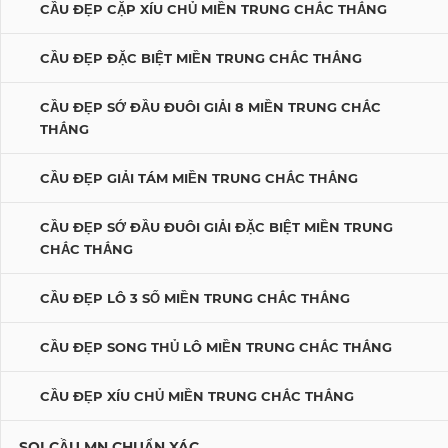
CẦU ĐẸP CẶP XÍU CHỦ MIỀN TRUNG CHẮC THẮNG
CẦU ĐẸP ĐẶC BIỆT MIỀN TRUNG CHẮC THẮNG
CẦU ĐẸP SỚ ĐẦU ĐUÔI GIẢI 8 MIỀN TRUNG CHẮC
THẮNG
CẦU ĐẸP GIẢI TÁM MIỀN TRUNG CHẮC THẮNG
CẦU ĐẸP SỚ ĐẦU ĐUÔI GIẢI ĐẶC BIỆT MIỀN TRUNG
CHẮC THẮNG
CẦU ĐẸP LÔ 3 SỐ MIỀN TRUNG CHẮC THẮNG
CẦU ĐẸP SONG THỦ LÔ MIỀN TRUNG CHẮC THẮNG
CẦU ĐẸP XÍU CHỦ MIỀN TRUNG CHẮC THẮNG
SOI CẦU MN CHUẨN XÁC