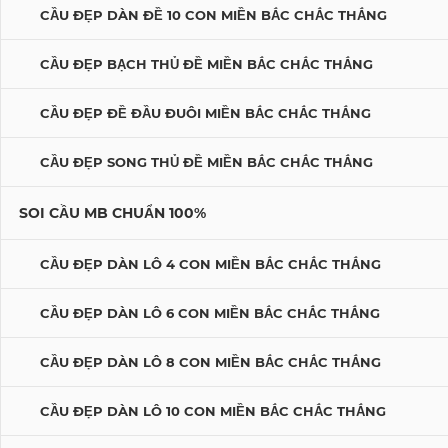
CẦU ĐẸP DÀN ĐỀ 10 CON MIỀN BẮC CHẮC THẮNG
CẦU ĐẸP BẠCH THỦ ĐỀ MIỀN BẮC CHẮC THẮNG
CẦU ĐẸP ĐỀ ĐẦU ĐUÔI MIỀN BẮC CHẮC THẮNG
CẦU ĐẸP SONG THỦ ĐỀ MIỀN BẮC CHẮC THẮNG
SOI CẦU MB CHUẨN 100%
CẦU ĐẸP DÀN LÔ 4 CON MIỀN BẮC CHẮC THẮNG
CẦU ĐẸP DÀN LÔ 6 CON MIỀN BẮC CHẮC THẮNG
CẦU ĐẸP DÀN LÔ 8 CON MIỀN BẮC CHẮC THẮNG
CẦU ĐẸP DÀN LÔ 10 CON MIỀN BẮC CHẮC THẮNG