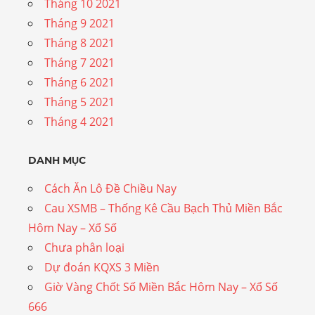
Tháng 10 2021
Tháng 9 2021
Tháng 8 2021
Tháng 7 2021
Tháng 6 2021
Tháng 5 2021
Tháng 4 2021
DANH MỤC
Cách Ăn Lô Đề Chiều Nay
Cau XSMB – Thống Kê Cầu Bạch Thủ Miền Bắc
Hôm Nay – Xổ Số
Chưa phân loại
Dự đoán KQXS 3 Miền
Giờ Vàng Chốt Số Miền Bắc Hôm Nay – Xổ Số
666