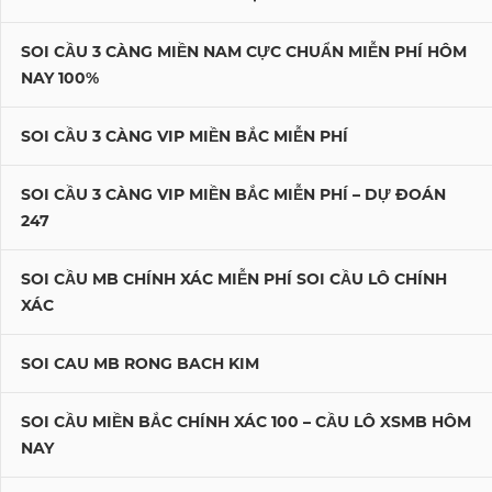
SOI CẦU 3 CÀNG MIỀN NAM CỰC CHUẨN MIỄN PHÍ HÔM
NAY 100%
SOI CẦU 3 CÀNG VIP MIỀN BẮC MIỄN PHÍ
SOI CẦU 3 CÀNG VIP MIỀN BẮC MIỄN PHÍ – DỰ ĐOÁN
247
SOI CẦU MB CHÍNH XÁC MIỄN PHÍ SOI CẦU LÔ CHÍNH
XÁC
SOI CAU MB RONG BACH KIM
SOI CẦU MIỀN BẮC CHÍNH XÁC 100 – CẦU LÔ XSMB HÔM
NAY