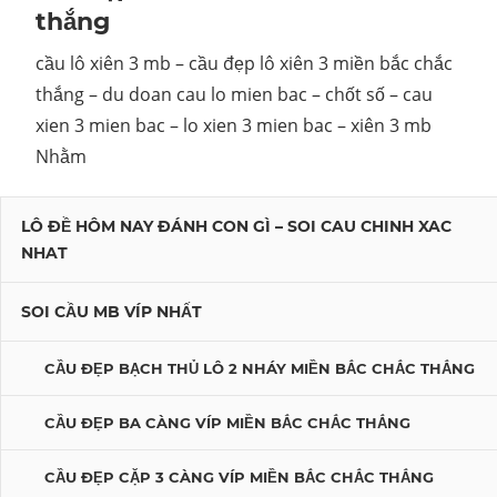
thắng
cầu lô xiên 3 mb – cầu đẹp lô xiên 3 miền bắc chắc
thắng – du doan cau lo mien bac – chốt số – cau
xien 3 mien bac – lo xien 3 mien bac – xiên 3 mb
Nhằm
LÔ ĐỀ HÔM NAY ĐÁNH CON GÌ – SOI CAU CHINH XAC
NHAT
SOI CẦU MB VÍP NHẤT
CẦU ĐẸP BẠCH THỦ LÔ 2 NHÁY MIỀN BẮC CHẮC THẮNG
CẦU ĐẸP BA CÀNG VÍP MIỀN BẮC CHẮC THẮNG
CẦU ĐẸP CẶP 3 CÀNG VÍP MIỀN BẮC CHẮC THẮNG