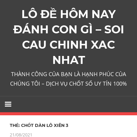
Skip
LÔ ĐỀ HÔM NAY
to
content
ĐÁNH CON GÌ – SOI
CAU CHINH XAC
NHAT
THÀNH CÔNG CỦA BẠN LÀ HẠNH PHÚC CỦA
CHÚNG TÔI – DỊCH VỤ CHỐT SỐ UY TÍN 100%
THẺ:
CHỐT DÀN LÔ XIÊN 3
21/08/2021