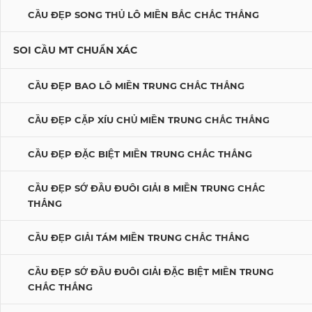
CẦU ĐẸP SONG THỦ LÔ MIỀN BẮC CHẮC THẮNG
SOI CẦU MT CHUẨN XÁC
CẦU ĐẸP BAO LÔ MIỀN TRUNG CHẮC THẮNG
CẦU ĐẸP CẶP XÍU CHỦ MIỀN TRUNG CHẮC THẮNG
CẦU ĐẸP ĐẶC BIỆT MIỀN TRUNG CHẮC THẮNG
CẦU ĐẸP SỚ ĐẦU ĐUÔI GIẢI 8 MIỀN TRUNG CHẮC
THẮNG
CẦU ĐẸP GIẢI TÁM MIỀN TRUNG CHẮC THẮNG
CẦU ĐẸP SỚ ĐẦU ĐUÔI GIẢI ĐẶC BIỆT MIỀN TRUNG
CHẮC THẮNG