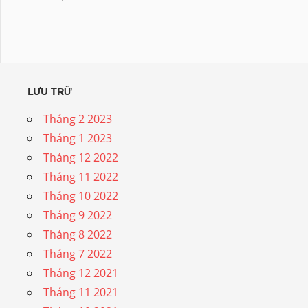
LƯU TRỮ
Tháng 2 2023
Tháng 1 2023
Tháng 12 2022
Tháng 11 2022
Tháng 10 2022
Tháng 9 2022
Tháng 8 2022
Tháng 7 2022
Tháng 12 2021
Tháng 11 2021