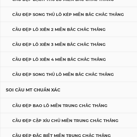
CẦU ĐẸP SONG THỦ LÔ KÉP MIỀN BẮC CHẮC THẮNG
CẦU ĐẸP LÔ XIÊN 2 MIỀN BẮC CHẮC THẮNG
CẦU ĐẸP LÔ XIÊN 3 MIỀN BẮC CHẮC THẮNG
CẦU ĐẸP LÔ XIÊN 4 MIỀN BẮC CHẮC THẮNG
CẦU ĐẸP SONG THỦ LÔ MIỀN BẮC CHẮC THẮNG
SOI CẦU MT CHUẨN XÁC
CẦU ĐẸP BAO LÔ MIỀN TRUNG CHẮC THẮNG
CẦU ĐẸP CẶP XÍU CHỦ MIỀN TRUNG CHẮC THẮNG
CẦU ĐẸP ĐẶC BIỆT MIỀN TRUNG CHẮC THẮNG