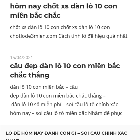
hôm nay chốt xs dàn lô 10 con
miền bắc chắc
chốt xs dàn lô 10 con chốt xs dàn lô 10 con
chotlode3mien.com Cách tính lô đề hiệu quả nhất
15/04/2021
cầu đẹp dàn lô 10 con miền bắc
chắc thắng
dàn lô 10 con miền bắc – cầu
đẹp dàn lô 10 con miền bắc chắc thắng –
dàn lô 10 số miễn phí – soi cầu lô tô chính xác
hôm nay – soi cầu lô tô miền bắc Nhằm để phục
LÔ ĐỀ HÔM NAY ĐÁNH CON GÌ – SOI CAU CHINH XAC