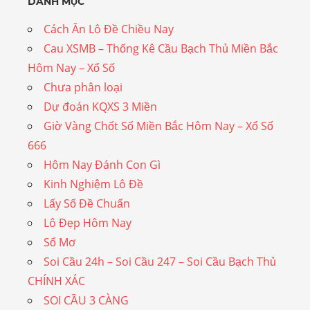
DANH MỤC
Cách Ăn Lô Đề Chiều Nay
Cau XSMB – Thống Kê Cầu Bạch Thủ Miền Bắc
Hôm Nay – Xổ Số
Chưa phân loại
Dự đoán KQXS 3 Miền
Giờ Vàng Chốt Số Miền Bắc Hôm Nay – Xổ Số
666
Hôm Nay Đánh Con Gì
Kinh Nghiệm Lô Đề
Lấy Số Đề Chuẩn
Lô Đẹp Hôm Nay
Sổ Mơ
Soi Cầu 24h – Soi Cầu 247 – Soi Cầu Bạch Thủ
CHÍNH XÁC
SOI CẦU 3 CÀNG