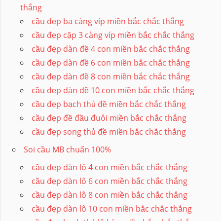
thắng
cầu đẹp ba càng víp miền bắc chắc thắng
cầu đẹp cặp 3 càng víp miền bắc chắc thắng
cầu đẹp dàn đề 4 con miền bắc chắc thắng
cầu đẹp dàn đề 6 con miền bắc chắc thắng
cầu đẹp dàn đề 8 con miền bắc chắc thắng
cầu đẹp dàn đề 10 con miền bắc chắc thắng
cầu đẹp bạch thủ đề miền bắc chắc thắng
cầu đẹp đề đầu đuôi miền bắc chắc thắng
cầu đẹp song thủ đề miền bắc chắc thắng
Soi cầu MB chuẩn 100%
cầu đẹp dàn lô 4 con miền bắc chắc thắng
cầu đẹp dàn lô 6 con miền bắc chắc thắng
cầu đẹp dàn lô 8 con miền bắc chắc thắng
cầu đẹp dàn lô 10 con miền bắc chắc thắng