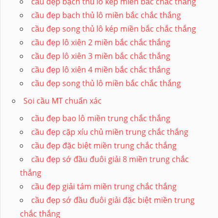
cầu đẹp bạch thủ lô kép miền bắc chắc thắng
cầu đẹp bạch thủ lô miền bắc chắc thắng
cầu đẹp song thủ lô kép miền bắc chắc thắng
cầu đẹp lô xiên 2 miền bắc chắc thắng
cầu đẹp lô xiên 3 miền bắc chắc thắng
cầu đẹp lô xiên 4 miền bắc chắc thắng
cầu đẹp song thủ lô miền bắc chắc thắng
Soi cầu MT chuẩn xác
cầu đẹp bao lô miền trung chắc thắng
cầu đẹp cặp xíu chủ miền trung chắc thắng
cầu đẹp đặc biệt miền trung chắc thắng
cầu đẹp sớ đầu đuôi giải 8 miền trung chắc
thắng
cầu đẹp giải tám miền trung chắc thắng
cầu đẹp sớ đầu đuôi giải đặc biệt miền trung
chắc thắng