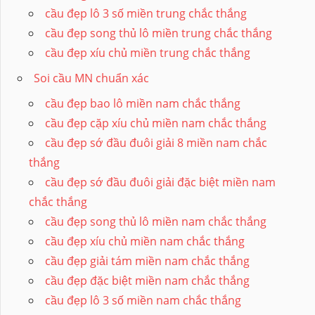
cầu đẹp lô 3 số miền trung chắc thắng
cầu đẹp song thủ lô miền trung chắc thắng
cầu đẹp xíu chủ miền trung chắc thắng
Soi cầu MN chuẩn xác
cầu đẹp bao lô miền nam chắc thắng
cầu đẹp cặp xíu chủ miền nam chắc thắng
cầu đẹp sớ đầu đuôi giải 8 miền nam chắc
thắng
cầu đẹp sớ đầu đuôi giải đặc biệt miền nam
chắc thắng
cầu đẹp song thủ lô miền nam chắc thắng
cầu đẹp xíu chủ miền nam chắc thắng
cầu đẹp giải tám miền nam chắc thắng
cầu đẹp đặc biệt miền nam chắc thắng
cầu đẹp lô 3 số miền nam chắc thắng