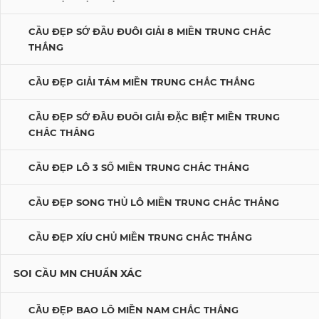
CẦU ĐẸP SỚ ĐẦU ĐUÔI GIẢI 8 MIỀN TRUNG CHẮC
THẮNG
CẦU ĐẸP GIẢI TÁM MIỀN TRUNG CHẮC THẮNG
CẦU ĐẸP SỚ ĐẦU ĐUÔI GIẢI ĐẶC BIỆT MIỀN TRUNG
CHẮC THẮNG
CẦU ĐẸP LÔ 3 SỐ MIỀN TRUNG CHẮC THẮNG
CẦU ĐẸP SONG THỦ LÔ MIỀN TRUNG CHẮC THẮNG
CẦU ĐẸP XÍU CHỦ MIỀN TRUNG CHẮC THẮNG
SOI CẦU MN CHUẨN XÁC
CẦU ĐẸP BAO LÔ MIỀN NAM CHẮC THẮNG