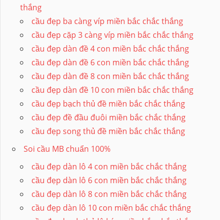
thắng
cầu đẹp ba càng víp miền bắc chắc thắng
cầu đẹp cặp 3 càng víp miền bắc chắc thắng
cầu đẹp dàn đề 4 con miền bắc chắc thắng
cầu đẹp dàn đề 6 con miền bắc chắc thắng
cầu đẹp dàn đề 8 con miền bắc chắc thắng
cầu đẹp dàn đề 10 con miền bắc chắc thắng
cầu đẹp bạch thủ đề miền bắc chắc thắng
cầu đẹp đề đầu đuôi miền bắc chắc thắng
cầu đẹp song thủ đề miền bắc chắc thắng
Soi cầu MB chuẩn 100%
cầu đẹp dàn lô 4 con miền bắc chắc thắng
cầu đẹp dàn lô 6 con miền bắc chắc thắng
cầu đẹp dàn lô 8 con miền bắc chắc thắng
cầu đẹp dàn lô 10 con miền bắc chắc thắng