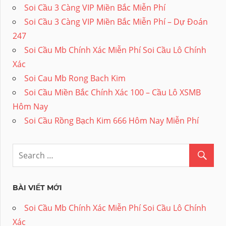
Soi Cầu 3 Càng VIP Miền Bắc Miễn Phí
Soi Cầu 3 Càng VIP Miền Bắc Miễn Phí – Dự Đoán
247
Soi Cầu Mb Chính Xác Miễn Phí Soi Cầu Lô Chính
Xác
Soi Cau Mb Rong Bach Kim
Soi Cầu Miền Bắc Chính Xác 100 – Cầu Lô XSMB
Hôm Nay
Soi Cầu Rồng Bạch Kim 666 Hôm Nay Miễn Phí
BÀI VIẾT MỚI
Soi Cầu Mb Chính Xác Miễn Phí Soi Cầu Lô Chính
Xác