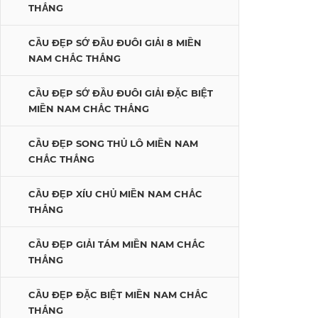
THẮNG
CẦU ĐẸP SỚ ĐẦU ĐUÔI GIẢI 8 MIỀN
NAM CHẮC THẮNG
CẦU ĐẸP SỚ ĐẦU ĐUÔI GIẢI ĐẶC BIỆT
MIỀN NAM CHẮC THẮNG
CẦU ĐẸP SONG THỦ LÔ MIỀN NAM
CHẮC THẮNG
CẦU ĐẸP XÍU CHỦ MIỀN NAM CHẮC
THẮNG
CẦU ĐẸP GIẢI TÁM MIỀN NAM CHẮC
THẮNG
CẦU ĐẸP ĐẶC BIỆT MIỀN NAM CHẮC
THẮNG