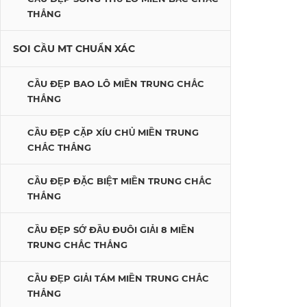
THẮNG
SOI CẦU MT CHUẨN XÁC
CẦU ĐẸP BAO LÔ MIỀN TRUNG CHẮC
THẮNG
CẦU ĐẸP CẶP XÍU CHỦ MIỀN TRUNG
CHẮC THẮNG
CẦU ĐẸP ĐẶC BIỆT MIỀN TRUNG CHẮC
THẮNG
CẦU ĐẸP SỚ ĐẦU ĐUÔI GIẢI 8 MIỀN
TRUNG CHẮC THẮNG
CẦU ĐẸP GIẢI TÁM MIỀN TRUNG CHẮC
THẮNG