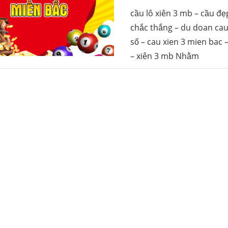
cầu lô xiên 3 mb – cầu đẹ
chắc thắng – du doan cau
số – cau xien 3 mien bac –
– xiên 3 mb Nhằm