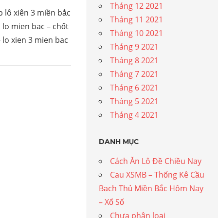
Tháng 12 2021
p lô xiên 3 miền bắc
Tháng 11 2021
 lo mien bac – chốt
Tháng 10 2021
 lo xien 3 mien bac
Tháng 9 2021
Tháng 8 2021
Tháng 7 2021
Tháng 6 2021
Tháng 5 2021
Tháng 4 2021
DANH MỤC
Cách Ăn Lô Đề Chiều Nay
Cau XSMB – Thống Kê Cầu
Bạch Thủ Miền Bắc Hôm Nay
– Xổ Số
Chưa phân loại