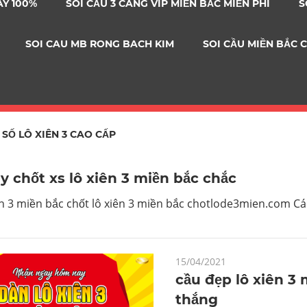
AY 100%
SOI CẦU 3 CÀNG VIP MIỀN BẮC MIỄN PHÍ
S
SOI CAU MB RONG BACH KIM
SOI CẦU MIỀN BẮC 
 SỐ LÔ XIÊN 3 CAO CẤP
 chốt xs lô xiên 3 miền bắc chắc
ên 3 miền bắc chốt lô xiên 3 miền bắc chotlode3mien.com Các
15/04/2021
cầu đẹp lô xiên 3
thắng