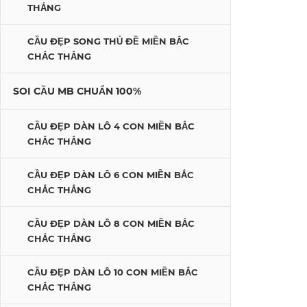
THẮNG
CẦU ĐẸP SONG THỦ ĐỀ MIỀN BẮC
CHẮC THẮNG
SOI CẦU MB CHUẨN 100%
CẦU ĐẸP DÀN LÔ 4 CON MIỀN BẮC
CHẮC THẮNG
CẦU ĐẸP DÀN LÔ 6 CON MIỀN BẮC
CHẮC THẮNG
CẦU ĐẸP DÀN LÔ 8 CON MIỀN BẮC
CHẮC THẮNG
CẦU ĐẸP DÀN LÔ 10 CON MIỀN BẮC
CHẮC THẮNG