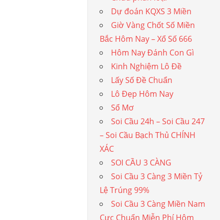
Dự đoán KQXS 3 Miền
Giờ Vàng Chốt Số Miền
Bắc Hôm Nay – Xổ Số 666
Hôm Nay Đánh Con Gì
Kinh Nghiệm Lô Đề
Lấy Số Đề Chuẩn
Lô Đẹp Hôm Nay
Sổ Mơ
Soi Cầu 24h – Soi Cầu 247
– Soi Cầu Bạch Thủ CHÍNH
XÁC
SOI CẦU 3 CÀNG
Soi Cầu 3 Càng 3 Miền Tỷ
Lệ Trúng 99%
Soi Cầu 3 Càng Miền Nam
Cực Chuẩn Miễn Phí Hôm