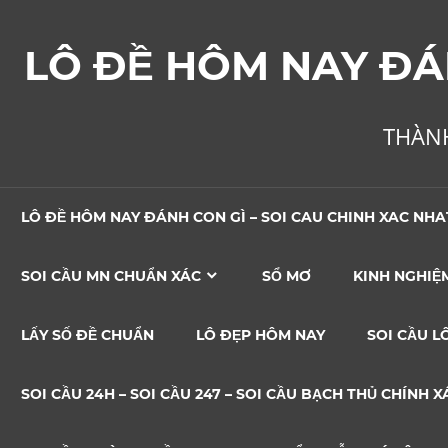
Skip
to
LÔ ĐỀ HÔM NAY ĐÁN
content
THÀNH
LÔ ĐỀ HÔM NAY ĐÁNH CON GÌ – SOI CAU CHINH XAC NHA
SOI CẦU MN CHUẨN XÁC
SỔ MƠ
KINH NGHIỆ
LẤY SỐ ĐỀ CHUẨN
LÔ ĐẸP HÔM NAY
SOI CẦU L
SOI CẦU 24H – SOI CẦU 247 – SOI CẦU BẠCH THỦ CHÍNH X