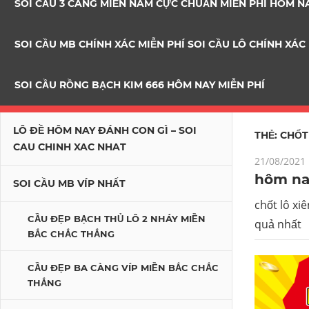
SOI CẦU 3 CÀNG MIỀN NAM CỰC CHUẨN MIỄN PHÍ HÔM N
SOI CẦU MB CHÍNH XÁC MIỄN PHÍ SOI CẦU LÔ CHÍNH XÁC
SOI CẦU RỒNG BẠCH KIM 666 HÔM NAY MIỄN PHÍ
LÔ ĐỀ HÔM NAY ĐÁNH CON GÌ – SOI
THẺ:
CHỐT
CAU CHINH XAC NHAT
21/08/2021
hôm nay
SOI CẦU MB VÍP NHẤT
chốt lô xi
CẦU ĐẸP BẠCH THỦ LÔ 2 NHÁY MIỀN
quả nhất
BẮC CHẮC THẮNG
CẦU ĐẸP BA CÀNG VÍP MIỀN BẮC CHẮC
THẮNG