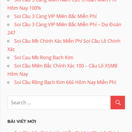
Hôm Nay 100%
Soi Cầu 3 Càng VIP Miền Bắc Miễn Phí
Soi Cầu 3 Càng VIP Miền Bắc Miễn Phí – Dự Đoán
247
Soi Cầu Mb Chính Xác Miễn Phí Soi Cầu Lô Chính
Xác
Soi Cau Mb Rong Bach Kim
Soi Cầu Miền Bắc Chính Xác 100 – Cầu Lô XSMB
Hôm Nay
Soi Cầu Rồng Bạch Kim 666 Hôm Nay Miễn Phí
BÀI VIẾT MỚI