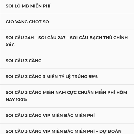
SOI LÔ MB MIỄN PHÍ
GIO VANG CHOT SO
SOI CẦU 24H – SOI CẦU 247 – SOI CẦU BẠCH THỦ CHÍNH
XÁC
SOI CẦU 3 CÀNG
SOI CẦU 3 CÀNG 3 MIỀN TỶ LỆ TRÚNG 99%
SOI CẦU 3 CÀNG MIỀN NAM CỰC CHUẨN MIỄN PHÍ HÔM
NAY 100%
SOI CẦU 3 CÀNG VIP MIỀN BẮC MIỄN PHÍ
SOI CẦU 3 CÀNG VIP MIỀN BẮC MIỄN PHÍ – DỰ ĐOÁN