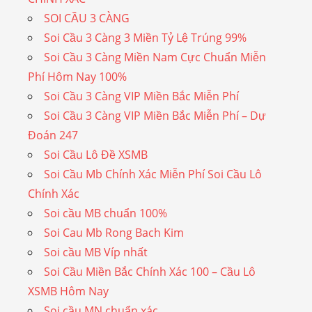
SOI CẦU 3 CÀNG
Soi Cầu 3 Càng 3 Miền Tỷ Lệ Trúng 99%
Soi Cầu 3 Càng Miền Nam Cực Chuẩn Miễn
Phí Hôm Nay 100%
Soi Cầu 3 Càng VIP Miền Bắc Miễn Phí
Soi Cầu 3 Càng VIP Miền Bắc Miễn Phí – Dự
Đoán 247
Soi Cầu Lô Đề XSMB
Soi Cầu Mb Chính Xác Miễn Phí Soi Cầu Lô
Chính Xác
Soi cầu MB chuẩn 100%
Soi Cau Mb Rong Bach Kim
Soi cầu MB Víp nhất
Soi Cầu Miền Bắc Chính Xác 100 – Cầu Lô
XSMB Hôm Nay
Soi cầu MN chuẩn xác