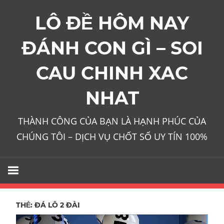
Skip
LÔ ĐỀ HÔM NAY
to
content
ĐÁNH CON GÌ – SOI
CAU CHINH XAC
NHAT
THÀNH CÔNG CỦA BẠN LÀ HẠNH PHÚC CỦA
CHÚNG TÔI – DỊCH VỤ CHỐT SỐ UY TÍN 100%
THẺ:
ĐÁ LÔ 2 ĐÀI