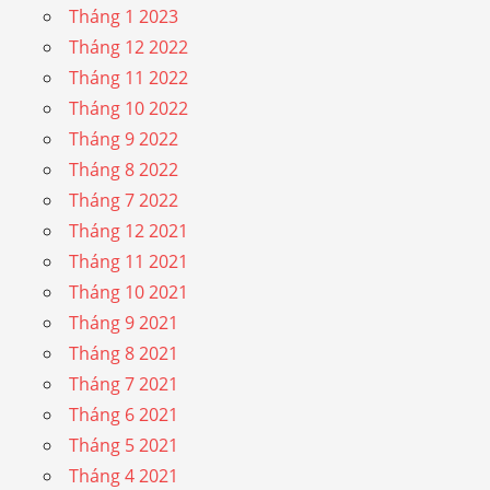
Tháng 1 2023
Tháng 12 2022
Tháng 11 2022
Tháng 10 2022
Tháng 9 2022
Tháng 8 2022
Tháng 7 2022
Tháng 12 2021
Tháng 11 2021
Tháng 10 2021
Tháng 9 2021
Tháng 8 2021
Tháng 7 2021
Tháng 6 2021
Tháng 5 2021
Tháng 4 2021