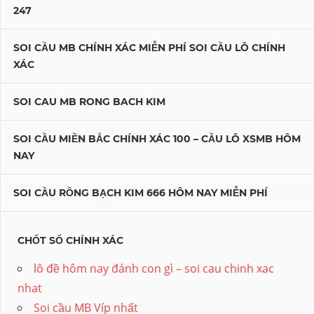
247
SOI CẦU MB CHÍNH XÁC MIỄN PHÍ SOI CẦU LÔ CHÍNH
XÁC
SOI CAU MB RONG BACH KIM
SOI CẦU MIỀN BẮC CHÍNH XÁC 100 – CẦU LÔ XSMB HÔM
NAY
SOI CẦU RỒNG BẠCH KIM 666 HÔM NAY MIỄN PHÍ
CHỐT SỐ CHÍNH XÁC
lô đề hôm nay đánh con gì – soi cau chinh xac
nhat
Soi cầu MB Víp nhất