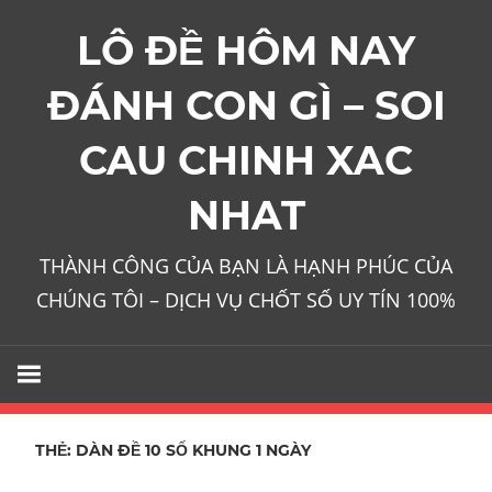
Skip
LÔ ĐỀ HÔM NAY
to
content
ĐÁNH CON GÌ – SOI
CAU CHINH XAC
NHAT
THÀNH CÔNG CỦA BẠN LÀ HẠNH PHÚC CỦA
CHÚNG TÔI – DỊCH VỤ CHỐT SỐ UY TÍN 100%
THẺ:
DÀN ĐỀ 10 SỐ KHUNG 1 NGÀY