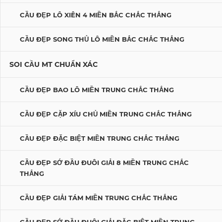
CẦU ĐẸP LÔ XIÊN 4 MIỀN BẮC CHẮC THẮNG
CẦU ĐẸP SONG THỦ LÔ MIỀN BẮC CHẮC THẮNG
SOI CẦU MT CHUẨN XÁC
CẦU ĐẸP BAO LÔ MIỀN TRUNG CHẮC THẮNG
CẦU ĐẸP CẶP XÍU CHỦ MIỀN TRUNG CHẮC THẮNG
CẦU ĐẸP ĐẶC BIỆT MIỀN TRUNG CHẮC THẮNG
CẦU ĐẸP SỚ ĐẦU ĐUÔI GIẢI 8 MIỀN TRUNG CHẮC
THẮNG
CẦU ĐẸP GIẢI TÁM MIỀN TRUNG CHẮC THẮNG