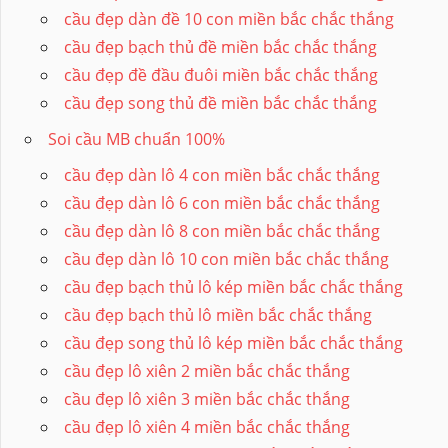
cầu đẹp dàn đề 10 con miền bắc chắc thắng
cầu đẹp bạch thủ đề miền bắc chắc thắng
cầu đẹp đề đầu đuôi miền bắc chắc thắng
cầu đẹp song thủ đề miền bắc chắc thắng
Soi cầu MB chuẩn 100%
cầu đẹp dàn lô 4 con miền bắc chắc thắng
cầu đẹp dàn lô 6 con miền bắc chắc thắng
cầu đẹp dàn lô 8 con miền bắc chắc thắng
cầu đẹp dàn lô 10 con miền bắc chắc thắng
cầu đẹp bạch thủ lô kép miền bắc chắc thắng
cầu đẹp bạch thủ lô miền bắc chắc thắng
cầu đẹp song thủ lô kép miền bắc chắc thắng
cầu đẹp lô xiên 2 miền bắc chắc thắng
cầu đẹp lô xiên 3 miền bắc chắc thắng
cầu đẹp lô xiên 4 miền bắc chắc thắng