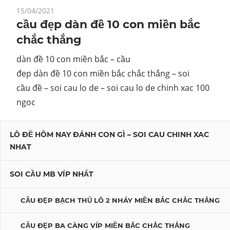
15/04/2021
cầu đẹp dàn đề 10 con miền bắc
chắc thắng
dàn đề 10 con miền bắc – cầu
đẹp dàn đề 10 con miền bắc chắc thắng – soi
cầu đề – soi cau lo de – soi cau lo de chinh xac 100
ngoc
LÔ ĐỀ HÔM NAY ĐÁNH CON GÌ – SOI CAU CHINH XAC
NHAT
SOI CẦU MB VÍP NHẤT
CẦU ĐẸP BẠCH THỦ LÔ 2 NHÁY MIỀN BẮC CHẮC THẮNG
CẦU ĐẸP BA CÀNG VÍP MIỀN BẮC CHẮC THẮNG