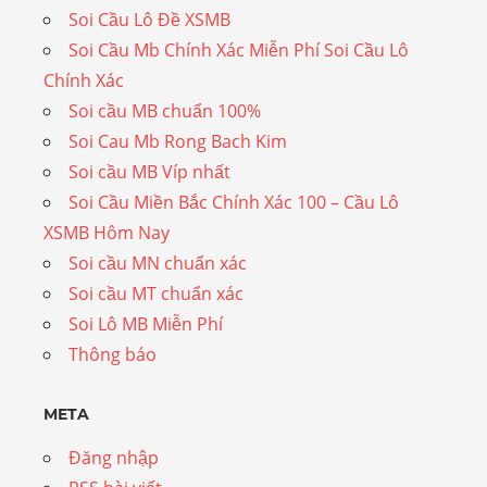
Soi Cầu Lô Đề XSMB
Soi Cầu Mb Chính Xác Miễn Phí Soi Cầu Lô
Chính Xác
Soi cầu MB chuẩn 100%
Soi Cau Mb Rong Bach Kim
Soi cầu MB Víp nhất
Soi Cầu Miền Bắc Chính Xác 100 – Cầu Lô
XSMB Hôm Nay
Soi cầu MN chuẩn xác
Soi cầu MT chuẩn xác
Soi Lô MB Miễn Phí
Thông báo
META
Đăng nhập