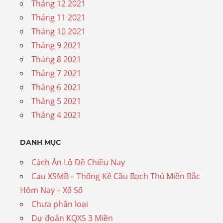
Tháng 12 2021
Tháng 11 2021
Tháng 10 2021
Tháng 9 2021
Tháng 8 2021
Tháng 7 2021
Tháng 6 2021
Tháng 5 2021
Tháng 4 2021
DANH MỤC
Cách Ăn Lô Đề Chiều Nay
Cau XSMB – Thống Kê Cầu Bạch Thủ Miền Bắc
Hôm Nay – Xổ Số
Chưa phân loại
Dự đoán KQXS 3 Miền