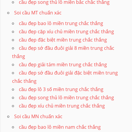
cầu đẹp song thủ lô miền bắc chắc thắng
Soi cầu MT chuẩn xác
cầu đẹp bao lô miền trung chắc thắng
cầu đẹp cặp xíu chủ miền trung chắc thắng
cầu đẹp đặc biệt miền trung chắc thắng
cầu đẹp sớ đầu đuôi giải 8 miền trung chắc
thắng
cầu đẹp giải tám miền trung chắc thắng
cầu đẹp sớ đầu đuôi giải đặc biệt miền trung
chắc thắng
cầu đẹp lô 3 số miền trung chắc thắng
cầu đẹp song thủ lô miền trung chắc thắng
cầu đẹp xíu chủ miền trung chắc thắng
Soi cầu MN chuẩn xác
cầu đẹp bao lô miền nam chắc thắng