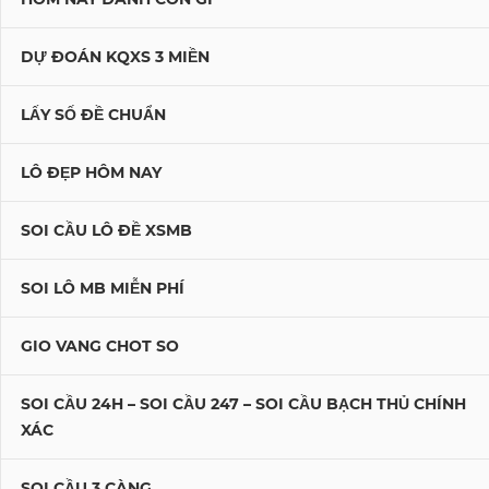
DỰ ĐOÁN KQXS 3 MIỀN
LẤY SỐ ĐỀ CHUẨN
LÔ ĐẸP HÔM NAY
SOI CẦU LÔ ĐỀ XSMB
SOI LÔ MB MIỄN PHÍ
GIO VANG CHOT SO
SOI CẦU 24H – SOI CẦU 247 – SOI CẦU BẠCH THỦ CHÍNH
XÁC
SOI CẦU 3 CÀNG