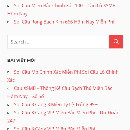
Soi Cầu Miền Bắc Chính Xác 100 – Cầu Lô XSMB
Hôm Nay
Soi Cầu Rồng Bạch Kim 666 Hôm Nay Miễn Phí
BÀI VIẾT MỚI
Soi Cầu Mb Chính Xác Miễn Phí Soi Cầu Lô Chính
Xác
Cau XSMB – Thống Kê Cầu Bạch Thủ Miền Bắc
Hôm Nay – Xổ Số
Soi Cầu 3 Càng 3 Miền Tỷ Lệ Trúng 99%
Soi Cầu 3 Càng VIP Miền Bắc Miễn Phí – Dự Đoán
247
Soi Cầu 3 Càng VIP Miền Bắc Miễn Phí