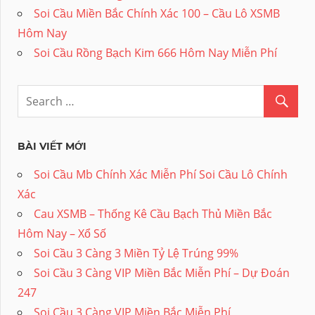
Soi Cầu Miền Bắc Chính Xác 100 – Cầu Lô XSMB
Hôm Nay
Soi Cầu Rồng Bạch Kim 666 Hôm Nay Miễn Phí
BÀI VIẾT MỚI
Soi Cầu Mb Chính Xác Miễn Phí Soi Cầu Lô Chính
Xác
Cau XSMB – Thống Kê Cầu Bạch Thủ Miền Bắc
Hôm Nay – Xổ Số
Soi Cầu 3 Càng 3 Miền Tỷ Lệ Trúng 99%
Soi Cầu 3 Càng VIP Miền Bắc Miễn Phí – Dự Đoán
247
Soi Cầu 3 Càng VIP Miền Bắc Miễn Phí