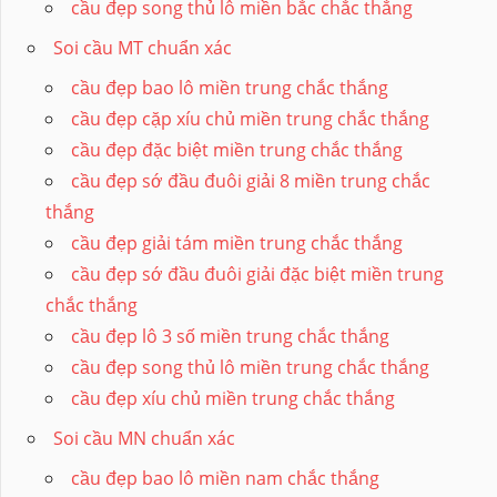
cầu đẹp song thủ lô miền bắc chắc thắng
Soi cầu MT chuẩn xác
cầu đẹp bao lô miền trung chắc thắng
cầu đẹp cặp xíu chủ miền trung chắc thắng
cầu đẹp đặc biệt miền trung chắc thắng
cầu đẹp sớ đầu đuôi giải 8 miền trung chắc
thắng
cầu đẹp giải tám miền trung chắc thắng
cầu đẹp sớ đầu đuôi giải đặc biệt miền trung
chắc thắng
cầu đẹp lô 3 số miền trung chắc thắng
cầu đẹp song thủ lô miền trung chắc thắng
cầu đẹp xíu chủ miền trung chắc thắng
Soi cầu MN chuẩn xác
cầu đẹp bao lô miền nam chắc thắng