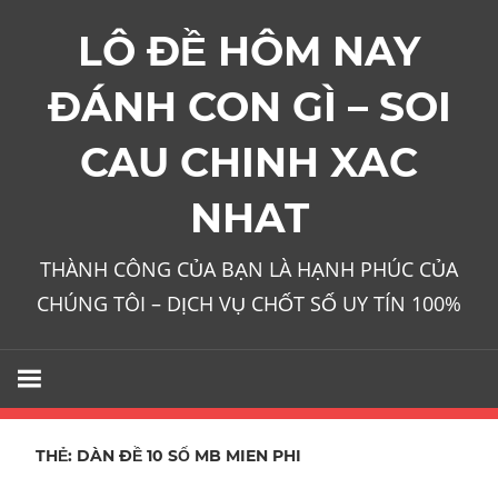
Skip
LÔ ĐỀ HÔM NAY
to
content
ĐÁNH CON GÌ – SOI
CAU CHINH XAC
NHAT
THÀNH CÔNG CỦA BẠN LÀ HẠNH PHÚC CỦA
CHÚNG TÔI – DỊCH VỤ CHỐT SỐ UY TÍN 100%
THẺ:
DÀN ĐỀ 10 SỐ MB MIEN PHI