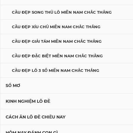
CẦU ĐẸP SONG THỦ LÔ MIỀN NAM CHẮC THẮNG
CẦU ĐẸP XÍU CHỦ MIỀN NAM CHẮC THẮNG
CẦU ĐẸP GIẢI TÁM MIỀN NAM CHẮC THẮNG
CẦU ĐẸP ĐẶC BIỆT MIỀN NAM CHẮC THẮNG
CẦU ĐẸP LÔ 3 SỐ MIỀN NAM CHẮC THẮNG
SỔ MƠ
KINH NGHIỆM LÔ ĐỀ
CÁCH ĂN LÔ ĐỀ CHIỀU NAY
HÔM NAY ĐÁNH CON GÌ