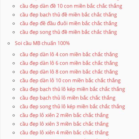
cầu đẹp dàn đề 10 con miền bắc chắc thắng
cầu đẹp bạch thủ đề miền bắc chắc thắng
cầu đẹp đề đầu đuôi miền bắc chắc thắng
cầu đẹp song thủ đề miền bắc chắc thắng
Soi cầu MB chuẩn 100%
cầu đẹp dàn lô 4 con miền bắc chắc thắng
cầu đẹp dàn lô 6 con miền bắc chắc thắng
cầu đẹp dàn lô 8 con miền bắc chắc thắng
cầu đẹp dàn lô 10 con miền bắc chắc thắng
cầu đẹp bạch thủ lô kép miền bắc chắc thắng
cầu đẹp bạch thủ lô miền bắc chắc thắng
cầu đẹp song thủ lô kép miền bắc chắc thắng
cầu đẹp lô xiên 2 miền bắc chắc thắng
cầu đẹp lô xiên 3 miền bắc chắc thắng
cầu đẹp lô xiên 4 miền bắc chắc thắng