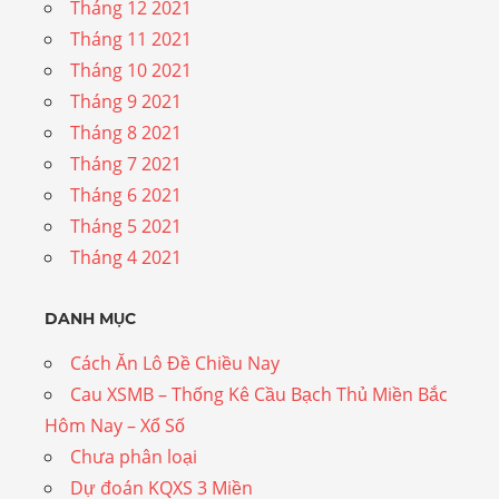
Tháng 12 2021
Tháng 11 2021
Tháng 10 2021
Tháng 9 2021
Tháng 8 2021
Tháng 7 2021
Tháng 6 2021
Tháng 5 2021
Tháng 4 2021
DANH MỤC
Cách Ăn Lô Đề Chiều Nay
Cau XSMB – Thống Kê Cầu Bạch Thủ Miền Bắc
Hôm Nay – Xổ Số
Chưa phân loại
Dự đoán KQXS 3 Miền