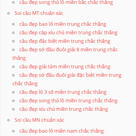
cầu đẹp song thủ lô miền bắc chắc thắng
Soi cầu MT chuẩn xác
cầu đẹp bao lô miền trung chắc thắng
cầu đẹp cặp xíu chủ miền trung chắc thắng
cầu đẹp đặc biệt miền trung chắc thắng
cầu đẹp sớ đầu đuôi giải 8 miền trung chắc
thắng
cầu đẹp giải tám miền trung chắc thắng
cầu đẹp sớ đầu đuôi giải đặc biệt miền trung
chắc thắng
cầu đẹp lô 3 số miền trung chắc thắng
cầu đẹp song thủ lô miền trung chắc thắng
cầu đẹp xíu chủ miền trung chắc thắng
Soi cầu MN chuẩn xác
cầu đẹp bao lô miền nam chắc thắng