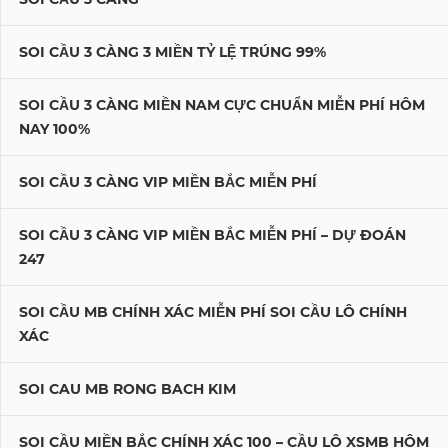
SOI CẦU 3 CÀNG 3 MIỀN TỶ LỆ TRÚNG 99%
SOI CẦU 3 CÀNG MIỀN NAM CỰC CHUẨN MIỄN PHÍ HÔM
NAY 100%
SOI CẦU 3 CÀNG VIP MIỀN BẮC MIỄN PHÍ
SOI CẦU 3 CÀNG VIP MIỀN BẮC MIỄN PHÍ – DỰ ĐOÁN
247
SOI CẦU MB CHÍNH XÁC MIỄN PHÍ SOI CẦU LÔ CHÍNH
XÁC
SOI CAU MB RONG BACH KIM
SOI CẦU MIỀN BẮC CHÍNH XÁC 100 – CẦU LÔ XSMB HÔM