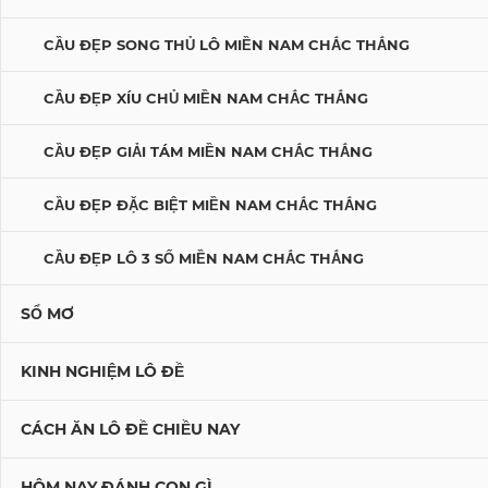
CẦU ĐẸP SONG THỦ LÔ MIỀN NAM CHẮC THẮNG
CẦU ĐẸP XÍU CHỦ MIỀN NAM CHẮC THẮNG
CẦU ĐẸP GIẢI TÁM MIỀN NAM CHẮC THẮNG
CẦU ĐẸP ĐẶC BIỆT MIỀN NAM CHẮC THẮNG
CẦU ĐẸP LÔ 3 SỐ MIỀN NAM CHẮC THẮNG
SỔ MƠ
KINH NGHIỆM LÔ ĐỀ
CÁCH ĂN LÔ ĐỀ CHIỀU NAY
HÔM NAY ĐÁNH CON GÌ