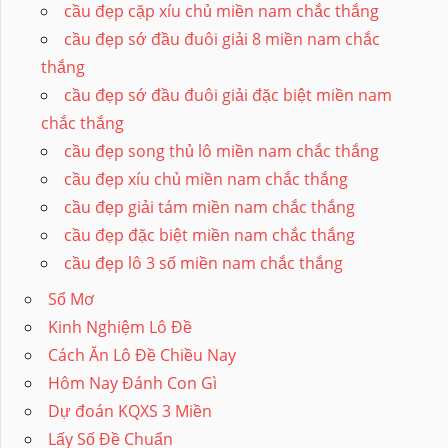
cầu đẹp cặp xíu chủ miền nam chắc thắng
cầu đẹp sớ đầu đuôi giải 8 miền nam chắc
thắng
cầu đẹp sớ đầu đuôi giải đặc biệt miền nam
chắc thắng
cầu đẹp song thủ lô miền nam chắc thắng
cầu đẹp xíu chủ miền nam chắc thắng
cầu đẹp giải tám miền nam chắc thắng
cầu đẹp đặc biệt miền nam chắc thắng
cầu đẹp lô 3 số miền nam chắc thắng
Sổ Mơ
Kinh Nghiệm Lô Đề
Cách Ăn Lô Đề Chiều Nay
Hôm Nay Đánh Con Gì
Dự đoán KQXS 3 Miền
Lấy Số Đề Chuẩn