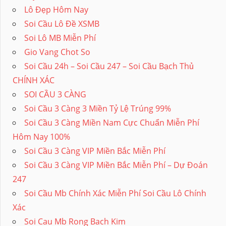
Lô Đẹp Hôm Nay
Soi Cầu Lô Đề XSMB
Soi Lô MB Miễn Phí
Gio Vang Chot So
Soi Cầu 24h – Soi Cầu 247 – Soi Cầu Bạch Thủ
CHÍNH XÁC
SOI CẦU 3 CÀNG
Soi Cầu 3 Càng 3 Miền Tỷ Lệ Trúng 99%
Soi Cầu 3 Càng Miền Nam Cực Chuẩn Miễn Phí
Hôm Nay 100%
Soi Cầu 3 Càng VIP Miền Bắc Miễn Phí
Soi Cầu 3 Càng VIP Miền Bắc Miễn Phí – Dự Đoán
247
Soi Cầu Mb Chính Xác Miễn Phí Soi Cầu Lô Chính
Xác
Soi Cau Mb Rong Bach Kim