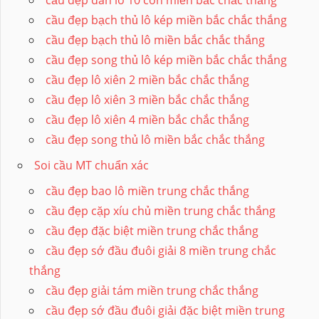
cầu đẹp dàn lô 10 con miền bắc chắc thắng
cầu đẹp bạch thủ lô kép miền bắc chắc thắng
cầu đẹp bạch thủ lô miền bắc chắc thắng
cầu đẹp song thủ lô kép miền bắc chắc thắng
cầu đẹp lô xiên 2 miền bắc chắc thắng
cầu đẹp lô xiên 3 miền bắc chắc thắng
cầu đẹp lô xiên 4 miền bắc chắc thắng
cầu đẹp song thủ lô miền bắc chắc thắng
Soi cầu MT chuẩn xác
cầu đẹp bao lô miền trung chắc thắng
cầu đẹp cặp xíu chủ miền trung chắc thắng
cầu đẹp đặc biệt miền trung chắc thắng
cầu đẹp sớ đầu đuôi giải 8 miền trung chắc
thắng
cầu đẹp giải tám miền trung chắc thắng
cầu đẹp sớ đầu đuôi giải đặc biệt miền trung