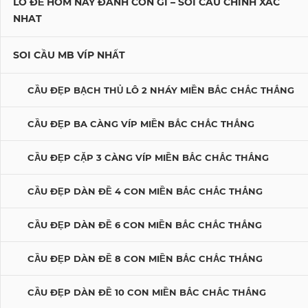
LÔ ĐỀ HÔM NAY ĐÁNH CON GÌ – SOI CAU CHINH XAC
NHAT
SOI CẦU MB VÍP NHẤT
CẦU ĐẸP BẠCH THỦ LÔ 2 NHÁY MIỀN BẮC CHẮC THẮNG
CẦU ĐẸP BA CÀNG VÍP MIỀN BẮC CHẮC THẮNG
CẦU ĐẸP CẶP 3 CÀNG VÍP MIỀN BẮC CHẮC THẮNG
CẦU ĐẸP DÀN ĐỀ 4 CON MIỀN BẮC CHẮC THẮNG
CẦU ĐẸP DÀN ĐỀ 6 CON MIỀN BẮC CHẮC THẮNG
CẦU ĐẸP DÀN ĐỀ 8 CON MIỀN BẮC CHẮC THẮNG
CẦU ĐẸP DÀN ĐỀ 10 CON MIỀN BẮC CHẮC THẮNG