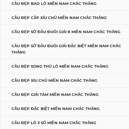
CẦU ĐẸP BAO LÔ MIỀN NAM CHẮC THẮNG
CẦU ĐẸP CẶP XÍU CHỦ MIỀN NAM CHẮC THẮNG
CẦU ĐẸP SỚ ĐẦU ĐUÔI GIẢI 8 MIỀN NAM CHẮC THẮNG
CẦU ĐẸP SỚ ĐẦU ĐUÔI GIẢI ĐẶC BIỆT MIỀN NAM CHẮC
THẮNG
CẦU ĐẸP SONG THỦ LÔ MIỀN NAM CHẮC THẮNG
CẦU ĐẸP XÍU CHỦ MIỀN NAM CHẮC THẮNG
CẦU ĐẸP GIẢI TÁM MIỀN NAM CHẮC THẮNG
CẦU ĐẸP ĐẶC BIỆT MIỀN NAM CHẮC THẮNG
CẦU ĐẸP LÔ 3 SỐ MIỀN NAM CHẮC THẮNG