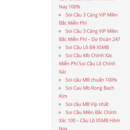
Nay 100%
Soi Cầu 3 Càng VIP Miền
Bắc Miễn Phí
Soi Cầu 3 Càng VIP Miền
Bắc Miễn Phí – Dự Đoán 247
Soi Cầu Lô Đề XSMB
Soi Cầu Mb Chính Xác
Miễn Phí Soi Cầu Lô Chính
Xác
Soi cầu MB chuẩn 100%
Soi Cau Mb Rong Bach
Kim
Soi cầu MB Víp nhất
Soi Cầu Miền Bắc Chính
Xác 100 – Cầu Lô XSMB Hôm
Nay