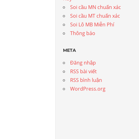
Soi cầu MN chuẩn xác
Soi cầu MT chuẩn xác
Soi Lô MB Miễn Phí
Thông báo
META
Đăng nhập
RSS bài viết
RSS bình luận
WordPress.org