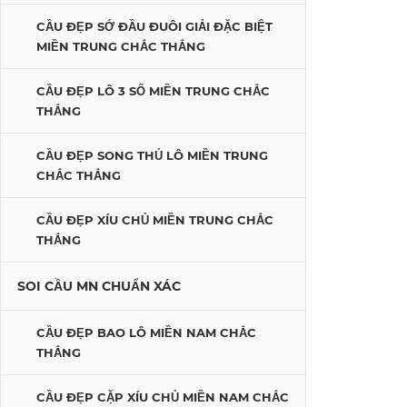
CẦU ĐẸP SỚ ĐẦU ĐUÔI GIẢI ĐẶC BIỆT
MIỀN TRUNG CHẮC THẮNG
CẦU ĐẸP LÔ 3 SỐ MIỀN TRUNG CHẮC
THẮNG
CẦU ĐẸP SONG THỦ LÔ MIỀN TRUNG
CHẮC THẮNG
CẦU ĐẸP XÍU CHỦ MIỀN TRUNG CHẮC
THẮNG
SOI CẦU MN CHUẨN XÁC
CẦU ĐẸP BAO LÔ MIỀN NAM CHẮC
THẮNG
CẦU ĐẸP CẶP XÍU CHỦ MIỀN NAM CHẮC