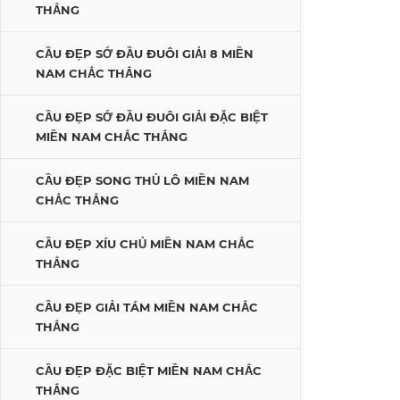
THẮNG
CẦU ĐẸP SỚ ĐẦU ĐUÔI GIẢI 8 MIỀN
NAM CHẮC THẮNG
CẦU ĐẸP SỚ ĐẦU ĐUÔI GIẢI ĐẶC BIỆT
MIỀN NAM CHẮC THẮNG
CẦU ĐẸP SONG THỦ LÔ MIỀN NAM
CHẮC THẮNG
CẦU ĐẸP XÍU CHỦ MIỀN NAM CHẮC
THẮNG
CẦU ĐẸP GIẢI TÁM MIỀN NAM CHẮC
THẮNG
CẦU ĐẸP ĐẶC BIỆT MIỀN NAM CHẮC
THẮNG