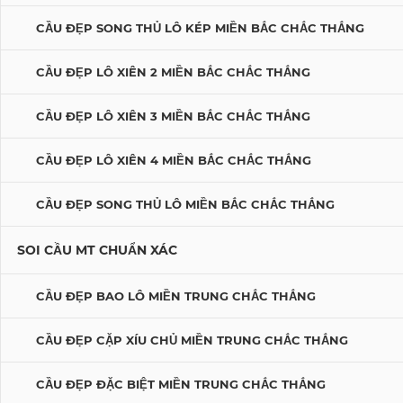
CẦU ĐẸP SONG THỦ LÔ KÉP MIỀN BẮC CHẮC THẮNG
CẦU ĐẸP LÔ XIÊN 2 MIỀN BẮC CHẮC THẮNG
CẦU ĐẸP LÔ XIÊN 3 MIỀN BẮC CHẮC THẮNG
CẦU ĐẸP LÔ XIÊN 4 MIỀN BẮC CHẮC THẮNG
CẦU ĐẸP SONG THỦ LÔ MIỀN BẮC CHẮC THẮNG
SOI CẦU MT CHUẨN XÁC
CẦU ĐẸP BAO LÔ MIỀN TRUNG CHẮC THẮNG
CẦU ĐẸP CẶP XÍU CHỦ MIỀN TRUNG CHẮC THẮNG
CẦU ĐẸP ĐẶC BIỆT MIỀN TRUNG CHẮC THẮNG