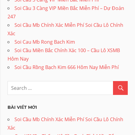
Soi Cầu 3 Càng VIP Miền Bắc Miễn Phí – Dự Đoán
247
Soi Cầu Mb Chính Xác Miễn Phí Soi Cầu Lô Chính
Xác
Soi Cau Mb Rong Bach Kim
Soi Cầu Miền Bắc Chính Xác 100 – Cầu Lô XSMB
Hôm Nay
Soi Cầu Rồng Bạch Kim 666 Hôm Nay Miễn Phí
BÀI VIẾT MỚI
Soi Cầu Mb Chính Xác Miễn Phí Soi Cầu Lô Chính
Xác