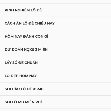
KINH NGHIỆM LÔ ĐỀ
CÁCH ĂN LÔ ĐỀ CHIỀU NAY
HÔM NAY ĐÁNH CON GÌ
DỰ ĐOÁN KQXS 3 MIỀN
LẤY SỐ ĐỀ CHUẨN
LÔ ĐẸP HÔM NAY
SOI CẦU LÔ ĐỀ XSMB
SOI LÔ MB MIỄN PHÍ