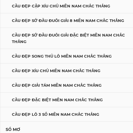
CẦU ĐẸP CẶP XÍU CHỦ MIỀN NAM CHẮC THẮNG
CẦU ĐẸP SỚ ĐẦU ĐUÔI GIẢI 8 MIỀN NAM CHẮC THẮNG
CẦU ĐẸP SỚ ĐẦU ĐUÔI GIẢI ĐẶC BIỆT MIỀN NAM CHẮC
THẮNG
CẦU ĐẸP SONG THỦ LÔ MIỀN NAM CHẮC THẮNG
CẦU ĐẸP XÍU CHỦ MIỀN NAM CHẮC THẮNG
CẦU ĐẸP GIẢI TÁM MIỀN NAM CHẮC THẮNG
CẦU ĐẸP ĐẶC BIỆT MIỀN NAM CHẮC THẮNG
CẦU ĐẸP LÔ 3 SỐ MIỀN NAM CHẮC THẮNG
SỔ MƠ