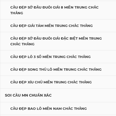
CẦU ĐẸP SỚ ĐẦU ĐUÔI GIẢI 8 MIỀN TRUNG CHẮC
THẮNG
CẦU ĐẸP GIẢI TÁM MIỀN TRUNG CHẮC THẮNG
CẦU ĐẸP SỚ ĐẦU ĐUÔI GIẢI ĐẶC BIỆT MIỀN TRUNG
CHẮC THẮNG
CẦU ĐẸP LÔ 3 SỐ MIỀN TRUNG CHẮC THẮNG
CẦU ĐẸP SONG THỦ LÔ MIỀN TRUNG CHẮC THẮNG
CẦU ĐẸP XÍU CHỦ MIỀN TRUNG CHẮC THẮNG
SOI CẦU MN CHUẨN XÁC
CẦU ĐẸP BAO LÔ MIỀN NAM CHẮC THẮNG