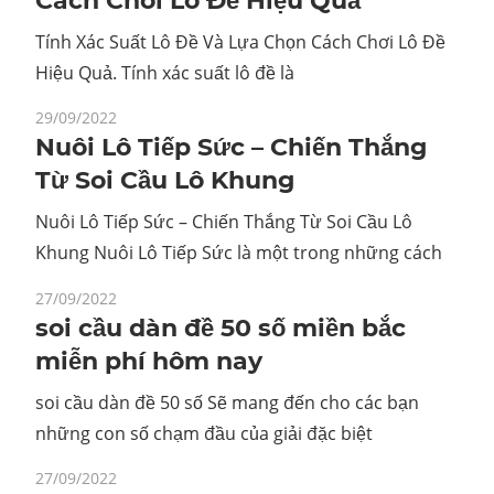
Cách Chơi Lô Đề Hiệu Quả
Tính Xác Suất Lô Đề Và Lựa Chọn Cách Chơi Lô Đề
Hiệu Quả. Tính xác suất lô đề là
29/09/2022
Nuôi Lô Tiếp Sức – Chiến Thắng
Từ Soi Cầu Lô Khung
Nuôi Lô Tiếp Sức – Chiến Thắng Từ Soi Cầu Lô
Khung Nuôi Lô Tiếp Sức là một trong những cách
27/09/2022
soi cầu dàn đề 50 số miền bắc
miễn phí hôm nay
soi cầu dàn đề 50 số Sẽ mang đến cho các bạn
những con số chạm đầu của giải đặc biệt
27/09/2022