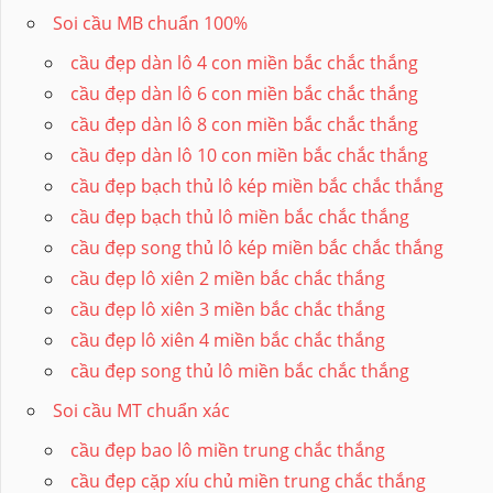
Soi cầu MB chuẩn 100%
cầu đẹp dàn lô 4 con miền bắc chắc thắng
cầu đẹp dàn lô 6 con miền bắc chắc thắng
cầu đẹp dàn lô 8 con miền bắc chắc thắng
cầu đẹp dàn lô 10 con miền bắc chắc thắng
cầu đẹp bạch thủ lô kép miền bắc chắc thắng
cầu đẹp bạch thủ lô miền bắc chắc thắng
cầu đẹp song thủ lô kép miền bắc chắc thắng
cầu đẹp lô xiên 2 miền bắc chắc thắng
cầu đẹp lô xiên 3 miền bắc chắc thắng
cầu đẹp lô xiên 4 miền bắc chắc thắng
cầu đẹp song thủ lô miền bắc chắc thắng
Soi cầu MT chuẩn xác
cầu đẹp bao lô miền trung chắc thắng
cầu đẹp cặp xíu chủ miền trung chắc thắng