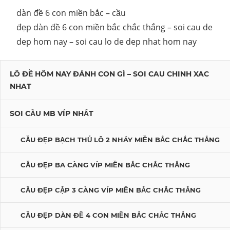
dàn đề 6 con miền bắc – cầu
đẹp dàn đề 6 con miền bắc chắc thắng – soi cau de
dep hom nay – soi cau lo de dep nhat hom nay
LÔ ĐỀ HÔM NAY ĐÁNH CON GÌ – SOI CAU CHINH XAC
NHAT
SOI CẦU MB VÍP NHẤT
CẦU ĐẸP BẠCH THỦ LÔ 2 NHÁY MIỀN BẮC CHẮC THẮNG
CẦU ĐẸP BA CÀNG VÍP MIỀN BẮC CHẮC THẮNG
CẦU ĐẸP CẶP 3 CÀNG VÍP MIỀN BẮC CHẮC THẮNG
CẦU ĐẸP DÀN ĐỀ 4 CON MIỀN BẮC CHẮC THẮNG