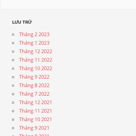
LƯU TRỮ
Tháng 2 2023
Tháng 1 2023
Tháng 12 2022
Tháng 11 2022
Tháng 10 2022
Tháng 9 2022
Tháng 8 2022
Tháng 7 2022
Tháng 12 2021
Tháng 11 2021
Tháng 10 2021
Tháng 9 2021