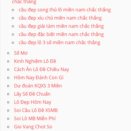
chắc thắng
cầu đẹp song thủ lô miền nam chắc thắng
cầu đẹp xíu chủ miền nam chắc thắng
cầu đẹp giải tám miền nam chắc thắng
cầu đẹp đặc biệt miền nam chắc thắng
cầu đẹp lô 3 số miền nam chắc thắng
Sổ Mơ
Kinh Nghiệm Lô Đề
Cách Ăn Lô Đề Chiều Nay
Hôm Nay Đánh Con Gì
Dự đoán KQXS 3 Miền
Lấy Số Đề Chuẩn
Lô Đẹp Hôm Nay
Soi Cầu Lô Đề XSMB
Soi Lô MB Miễn Phí
Gio Vang Chot So