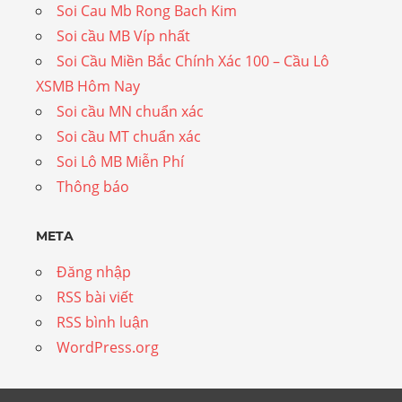
Soi Cau Mb Rong Bach Kim
Soi cầu MB Víp nhất
Soi Cầu Miền Bắc Chính Xác 100 – Cầu Lô
XSMB Hôm Nay
Soi cầu MN chuẩn xác
Soi cầu MT chuẩn xác
Soi Lô MB Miễn Phí
Thông báo
META
Đăng nhập
RSS bài viết
RSS bình luận
WordPress.org