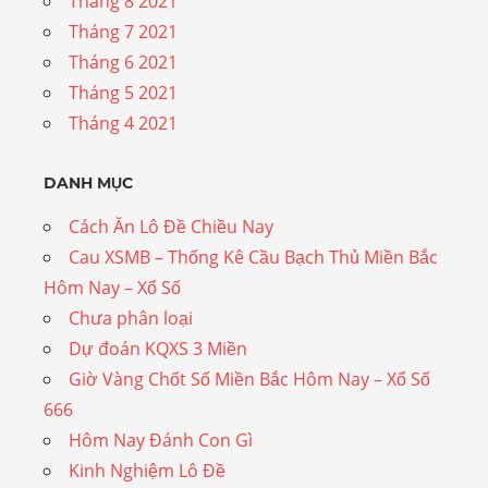
Tháng 8 2021
Tháng 7 2021
Tháng 6 2021
Tháng 5 2021
Tháng 4 2021
DANH MỤC
Cách Ăn Lô Đề Chiều Nay
Cau XSMB – Thống Kê Cầu Bạch Thủ Miền Bắc
Hôm Nay – Xổ Số
Chưa phân loại
Dự đoán KQXS 3 Miền
Giờ Vàng Chốt Số Miền Bắc Hôm Nay – Xổ Số
666
Hôm Nay Đánh Con Gì
Kinh Nghiệm Lô Đề