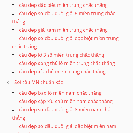
cầu đẹp đặc biệt miền trung chắc thắng
cầu đẹp sớ đầu đuôi giải 8 miền trung chắc
thắng
cầu đẹp giải tám miền trung chắc thắng
cầu đẹp sớ đầu đuôi giải đặc biệt miền trung
chắc thắng
cầu đẹp lô 3 số miền trung chắc thắng
cầu đẹp song thủ lô miền trung chắc thắng
cầu đẹp xíu chủ miền trung chắc thắng
Soi cầu MN chuẩn xác
cầu đẹp bao lô miền nam chắc thắng
cầu đẹp cặp xíu chủ miền nam chắc thắng
cầu đẹp sớ đầu đuôi giải 8 miền nam chắc
thắng
cầu đẹp sớ đầu đuôi giải đặc biệt miền nam