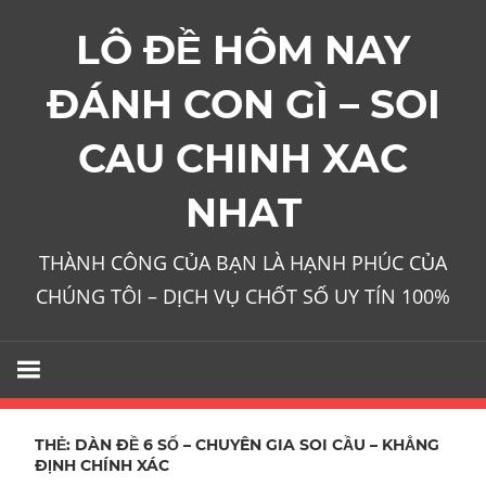
Skip
LÔ ĐỀ HÔM NAY
to
content
ĐÁNH CON GÌ – SOI
CAU CHINH XAC
NHAT
THÀNH CÔNG CỦA BẠN LÀ HẠNH PHÚC CỦA
CHÚNG TÔI – DỊCH VỤ CHỐT SỐ UY TÍN 100%
THẺ:
DÀN ĐỀ 6 SỐ – CHUYÊN GIA SOI CẦU – KHẲNG
ĐỊNH CHÍNH XÁC