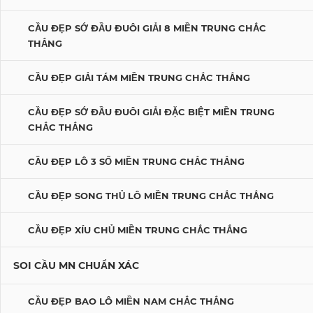
CẦU ĐẸP SỚ ĐẦU ĐUÔI GIẢI 8 MIỀN TRUNG CHẮC
THẮNG
CẦU ĐẸP GIẢI TÁM MIỀN TRUNG CHẮC THẮNG
CẦU ĐẸP SỚ ĐẦU ĐUÔI GIẢI ĐẶC BIỆT MIỀN TRUNG
CHẮC THẮNG
CẦU ĐẸP LÔ 3 SỐ MIỀN TRUNG CHẮC THẮNG
CẦU ĐẸP SONG THỦ LÔ MIỀN TRUNG CHẮC THẮNG
CẦU ĐẸP XÍU CHỦ MIỀN TRUNG CHẮC THẮNG
SOI CẦU MN CHUẨN XÁC
CẦU ĐẸP BAO LÔ MIỀN NAM CHẮC THẮNG