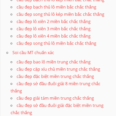
cầu đẹp bạch thủ lô miền bắc chắc thắng
cầu đẹp song thủ lô kép miền bắc chắc thắng
cầu đẹp lô xiên 2 miền bắc chắc thắng
cầu đẹp lô xiên 3 miền bắc chắc thắng
cầu đẹp lô xiên 4 miền bắc chắc thắng
cầu đẹp song thủ lô miền bắc chắc thắng
Soi cầu MT chuẩn xác
cầu đẹp bao lô miền trung chắc thắng
cầu đẹp cặp xíu chủ miền trung chắc thắng
cầu đẹp đặc biệt miền trung chắc thắng
cầu đẹp sớ đầu đuôi giải 8 miền trung chắc
thắng
cầu đẹp giải tám miền trung chắc thắng
cầu đẹp sớ đầu đuôi giải đặc biệt miền trung
chắc thắng