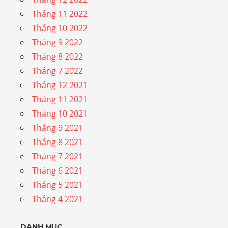
Tháng 11 2022
Tháng 10 2022
Tháng 9 2022
Tháng 8 2022
Tháng 7 2022
Tháng 12 2021
Tháng 11 2021
Tháng 10 2021
Tháng 9 2021
Tháng 8 2021
Tháng 7 2021
Tháng 6 2021
Tháng 5 2021
Tháng 4 2021
DANH MỤC