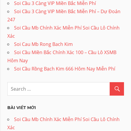
Soi Cầu 3 Càng VIP Miền Bắc Miễn Phí
Soi Cầu 3 Càng VIP Miền Bắc Miễn Phí – Dự Đoán
247
Soi Cầu Mb Chính Xác Miễn Phí Soi Cầu Lô Chính
Xác
Soi Cau Mb Rong Bach Kim
Soi Cầu Miền Bắc Chính Xác 100 – Cầu Lô XSMB
Hôm Nay
Soi Cầu Rồng Bạch Kim 666 Hôm Nay Miễn Phí
BÀI VIẾT MỚI
Soi Cầu Mb Chính Xác Miễn Phí Soi Cầu Lô Chính
Xác