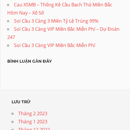
Cau XSMB – Thống Kê Cầu Bạch Thủ Miền Bắc
Hôm Nay – Xổ Số
Soi Cầu 3 Càng 3 Miền Tỷ Lệ Trúng 99%
Soi Cầu 3 Càng VIP Miền Bắc Miễn Phí – Dự Đoán
247
Soi Cầu 3 Càng VIP Miền Bắc Miễn Phí
BÌNH LUẬN GẦN ĐÂY
LƯU TRỮ
Tháng 2 2023
Tháng 1 2023
Tháng 12 2022