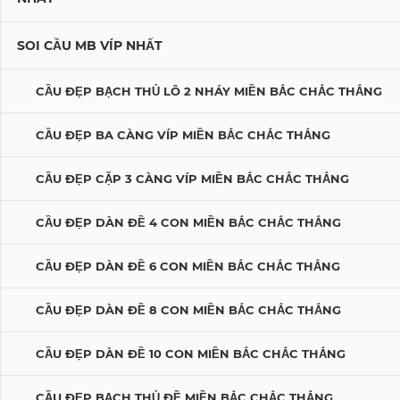
SOI CẦU MB VÍP NHẤT
CẦU ĐẸP BẠCH THỦ LÔ 2 NHÁY MIỀN BẮC CHẮC THẮNG
CẦU ĐẸP BA CÀNG VÍP MIỀN BẮC CHẮC THẮNG
CẦU ĐẸP CẶP 3 CÀNG VÍP MIỀN BẮC CHẮC THẮNG
CẦU ĐẸP DÀN ĐỀ 4 CON MIỀN BẮC CHẮC THẮNG
CẦU ĐẸP DÀN ĐỀ 6 CON MIỀN BẮC CHẮC THẮNG
CẦU ĐẸP DÀN ĐỀ 8 CON MIỀN BẮC CHẮC THẮNG
CẦU ĐẸP DÀN ĐỀ 10 CON MIỀN BẮC CHẮC THẮNG
CẦU ĐẸP BẠCH THỦ ĐỀ MIỀN BẮC CHẮC THẮNG