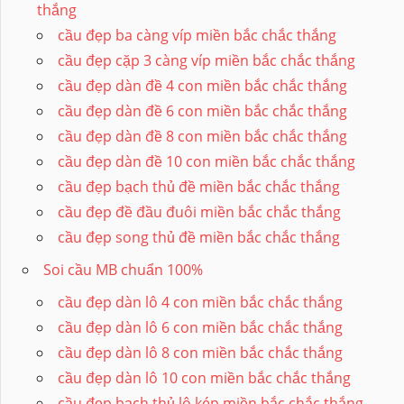
thắng
cầu đẹp ba càng víp miền bắc chắc thắng
cầu đẹp cặp 3 càng víp miền bắc chắc thắng
cầu đẹp dàn đề 4 con miền bắc chắc thắng
cầu đẹp dàn đề 6 con miền bắc chắc thắng
cầu đẹp dàn đề 8 con miền bắc chắc thắng
cầu đẹp dàn đề 10 con miền bắc chắc thắng
cầu đẹp bạch thủ đề miền bắc chắc thắng
cầu đẹp đề đầu đuôi miền bắc chắc thắng
cầu đẹp song thủ đề miền bắc chắc thắng
Soi cầu MB chuẩn 100%
cầu đẹp dàn lô 4 con miền bắc chắc thắng
cầu đẹp dàn lô 6 con miền bắc chắc thắng
cầu đẹp dàn lô 8 con miền bắc chắc thắng
cầu đẹp dàn lô 10 con miền bắc chắc thắng
cầu đẹp bạch thủ lô kép miền bắc chắc thắng