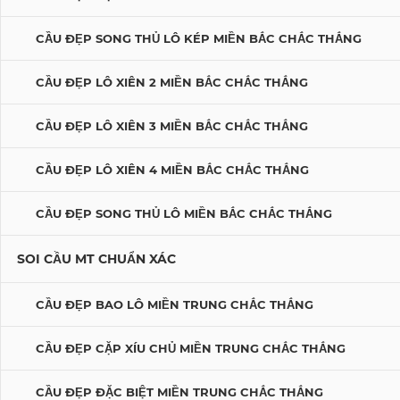
CẦU ĐẸP SONG THỦ LÔ KÉP MIỀN BẮC CHẮC THẮNG
CẦU ĐẸP LÔ XIÊN 2 MIỀN BẮC CHẮC THẮNG
CẦU ĐẸP LÔ XIÊN 3 MIỀN BẮC CHẮC THẮNG
CẦU ĐẸP LÔ XIÊN 4 MIỀN BẮC CHẮC THẮNG
CẦU ĐẸP SONG THỦ LÔ MIỀN BẮC CHẮC THẮNG
SOI CẦU MT CHUẨN XÁC
CẦU ĐẸP BAO LÔ MIỀN TRUNG CHẮC THẮNG
CẦU ĐẸP CẶP XÍU CHỦ MIỀN TRUNG CHẮC THẮNG
CẦU ĐẸP ĐẶC BIỆT MIỀN TRUNG CHẮC THẮNG