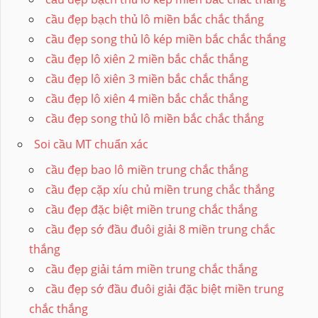
cầu đẹp bạch thủ lô miền bắc chắc thắng
cầu đẹp song thủ lô kép miền bắc chắc thắng
cầu đẹp lô xiên 2 miền bắc chắc thắng
cầu đẹp lô xiên 3 miền bắc chắc thắng
cầu đẹp lô xiên 4 miền bắc chắc thắng
cầu đẹp song thủ lô miền bắc chắc thắng
Soi cầu MT chuẩn xác
cầu đẹp bao lô miền trung chắc thắng
cầu đẹp cặp xíu chủ miền trung chắc thắng
cầu đẹp đặc biệt miền trung chắc thắng
cầu đẹp sớ đầu đuôi giải 8 miền trung chắc
thắng
cầu đẹp giải tám miền trung chắc thắng
cầu đẹp sớ đầu đuôi giải đặc biệt miền trung
chắc thắng