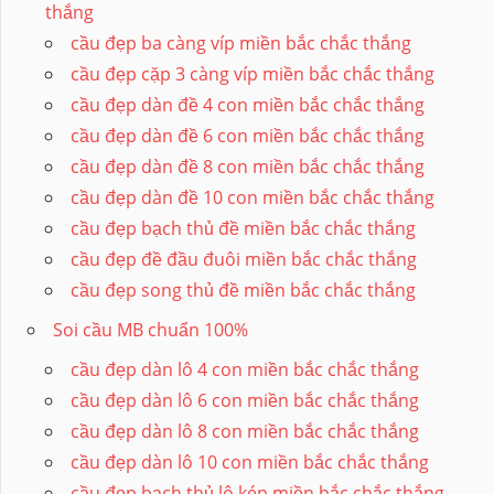
thắng
cầu đẹp ba càng víp miền bắc chắc thắng
cầu đẹp cặp 3 càng víp miền bắc chắc thắng
cầu đẹp dàn đề 4 con miền bắc chắc thắng
cầu đẹp dàn đề 6 con miền bắc chắc thắng
cầu đẹp dàn đề 8 con miền bắc chắc thắng
cầu đẹp dàn đề 10 con miền bắc chắc thắng
cầu đẹp bạch thủ đề miền bắc chắc thắng
cầu đẹp đề đầu đuôi miền bắc chắc thắng
cầu đẹp song thủ đề miền bắc chắc thắng
Soi cầu MB chuẩn 100%
cầu đẹp dàn lô 4 con miền bắc chắc thắng
cầu đẹp dàn lô 6 con miền bắc chắc thắng
cầu đẹp dàn lô 8 con miền bắc chắc thắng
cầu đẹp dàn lô 10 con miền bắc chắc thắng
cầu đẹp bạch thủ lô kép miền bắc chắc thắng