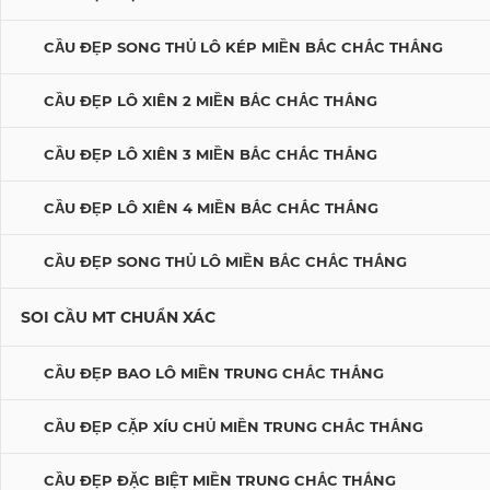
CẦU ĐẸP SONG THỦ LÔ KÉP MIỀN BẮC CHẮC THẮNG
CẦU ĐẸP LÔ XIÊN 2 MIỀN BẮC CHẮC THẮNG
CẦU ĐẸP LÔ XIÊN 3 MIỀN BẮC CHẮC THẮNG
CẦU ĐẸP LÔ XIÊN 4 MIỀN BẮC CHẮC THẮNG
CẦU ĐẸP SONG THỦ LÔ MIỀN BẮC CHẮC THẮNG
SOI CẦU MT CHUẨN XÁC
CẦU ĐẸP BAO LÔ MIỀN TRUNG CHẮC THẮNG
CẦU ĐẸP CẶP XÍU CHỦ MIỀN TRUNG CHẮC THẮNG
CẦU ĐẸP ĐẶC BIỆT MIỀN TRUNG CHẮC THẮNG