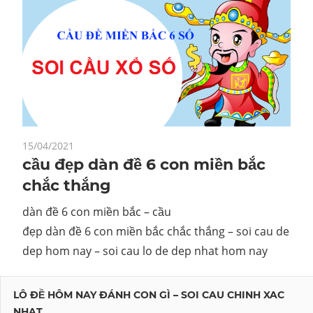
15/04/2021
cầu đẹp dàn đề 6 con miền bắc
chắc thắng
dàn đề 6 con miền bắc – cầu
đẹp dàn đề 6 con miền bắc chắc thắng – soi cau de
dep hom nay – soi cau lo de dep nhat hom nay
LÔ ĐỀ HÔM NAY ĐÁNH CON GÌ – SOI CAU CHINH XAC
NHAT