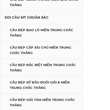
THẮNG
SOI CẦU MT CHUẨN XÁC
CẦU ĐẸP BAO LÔ MIỀN TRUNG CHẮC
THẮNG
CẦU ĐẸP CẶP XÍU CHỦ MIỀN TRUNG
CHẮC THẮNG
CẦU ĐẸP ĐẶC BIỆT MIỀN TRUNG CHẮC
THẮNG
CẦU ĐẸP SỚ ĐẦU ĐUÔI GIẢI 8 MIỀN
TRUNG CHẮC THẮNG
CẦU ĐẸP GIẢI TÁM MIỀN TRUNG CHẮC
THẮNG