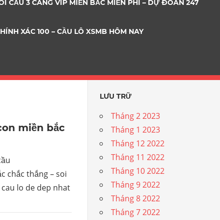
OI CẦU 3 CÀNG VIP MIỀN BẮC MIỄN PHÍ – DỰ ĐOÁN 247
CHÍNH XÁC 100 – CẦU LÔ XSMB HÔM NAY
LƯU TRỮ
Tháng 2 2023
con miền bắc
Tháng 1 2023
Tháng 12 2022
Tháng 11 2022
cầu
Tháng 10 2022
c chắc thắng – soi
Tháng 9 2022
 cau lo de dep nhat
Tháng 8 2022
Tháng 7 2022