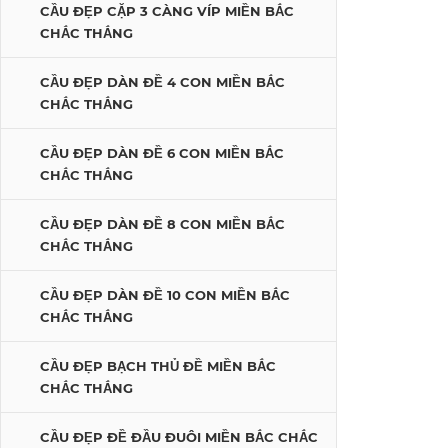
CẦU ĐẸP CẶP 3 CÀNG VÍP MIỀN BẮC
CHẮC THẮNG
CẦU ĐẸP DÀN ĐỀ 4 CON MIỀN BẮC
CHẮC THẮNG
CẦU ĐẸP DÀN ĐỀ 6 CON MIỀN BẮC
CHẮC THẮNG
CẦU ĐẸP DÀN ĐỀ 8 CON MIỀN BẮC
CHẮC THẮNG
CẦU ĐẸP DÀN ĐỀ 10 CON MIỀN BẮC
CHẮC THẮNG
CẦU ĐẸP BẠCH THỦ ĐỀ MIỀN BẮC
CHẮC THẮNG
CẦU ĐẸP ĐỀ ĐẦU ĐUÔI MIỀN BẮC CHẮC