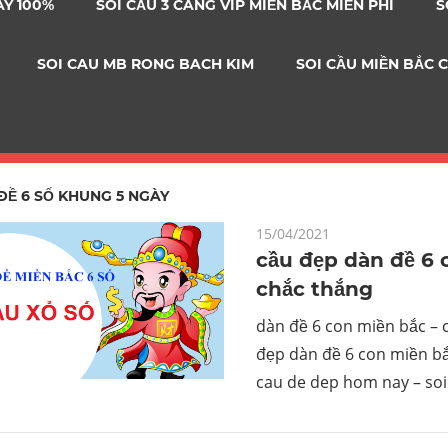
AY 100%
SOI CẦU 3 CÀNG VIP MIỀN BẮC MIỄN PHÍ
S
SOI CAU MB RONG BACH KIM
SOI CẦU MIỀN BẮC 
ĐỀ 6 SỐ KHUNG 5 NGÀY
15/04/2021
cầu đẹp dàn đề 6 
chắc thắng
dàn đề 6 con miền bắc – 
đẹp dàn đề 6 con miền bắ
cau de dep hom nay – soi