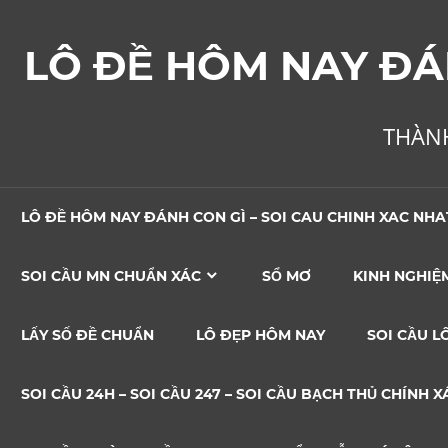
Skip
to
LÔ ĐỀ HÔM NAY ĐÁN
content
THÀNH
LÔ ĐỀ HÔM NAY ĐÁNH CON GÌ – SOI CAU CHINH XAC NHA
SOI CẦU MN CHUẨN XÁC
SỔ MƠ
KINH NGHIỆ
LẤY SỐ ĐỀ CHUẨN
LÔ ĐẸP HÔM NAY
SOI CẦU L
SOI CẦU 24H – SOI CẦU 247 – SOI CẦU BẠCH THỦ CHÍNH X