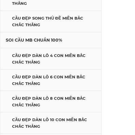
THẮNG
CẦU ĐẸP SONG THỦ ĐỀ MIỀN BẮC
CHẮC THẮNG
SOI CẦU MB CHUẨN 100%
CẦU ĐẸP DÀN LÔ 4 CON MIỀN BẮC
CHẮC THẮNG
CẦU ĐẸP DÀN LÔ 6 CON MIỀN BẮC
CHẮC THẮNG
CẦU ĐẸP DÀN LÔ 8 CON MIỀN BẮC
CHẮC THẮNG
CẦU ĐẸP DÀN LÔ 10 CON MIỀN BẮC
CHẮC THẮNG