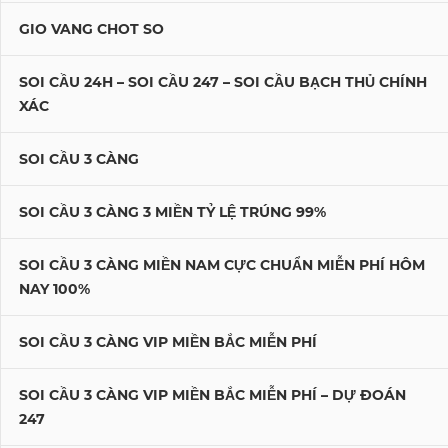
GIO VANG CHOT SO
SOI CẦU 24H – SOI CẦU 247 – SOI CẦU BẠCH THỦ CHÍNH
XÁC
SOI CẦU 3 CÀNG
SOI CẦU 3 CÀNG 3 MIỀN TỶ LỆ TRÚNG 99%
SOI CẦU 3 CÀNG MIỀN NAM CỰC CHUẨN MIỄN PHÍ HÔM
NAY 100%
SOI CẦU 3 CÀNG VIP MIỀN BẮC MIỄN PHÍ
SOI CẦU 3 CÀNG VIP MIỀN BẮC MIỄN PHÍ – DỰ ĐOÁN
247