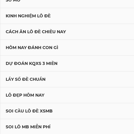
SỔ MƠ
KINH NGHIỆM LÔ ĐỀ
CÁCH ĂN LÔ ĐỀ CHIỀU NAY
HÔM NAY ĐÁNH CON GÌ
DỰ ĐOÁN KQXS 3 MIỀN
LẤY SỐ ĐỀ CHUẨN
LÔ ĐẸP HÔM NAY
SOI CẦU LÔ ĐỀ XSMB
SOI LÔ MB MIỄN PHÍ