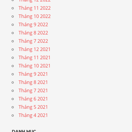
Tháng 11 2022
Tháng 10 2022
Tháng 9 2022
Tháng 8 2022
Tháng 7 2022
Tháng 12 2021
Tháng 11 2021
Tháng 10 2021
Tháng 9 2021
Tháng 8 2021
Tháng 7 2021
Tháng 6 2021
Tháng 5 2021
Tháng 4 2021
DANH MỤC