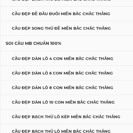
CẦU ĐẸP ĐỀ ĐẦU ĐUÔI MIỀN BẮC CHẮC THẮNG
CẦU ĐẸP SONG THỦ ĐỀ MIỀN BẮC CHẮC THẮNG
SOI CẦU MB CHUẨN 100%
CẦU ĐẸP DÀN LÔ 4 CON MIỀN BẮC CHẮC THẮNG
CẦU ĐẸP DÀN LÔ 6 CON MIỀN BẮC CHẮC THẮNG
CẦU ĐẸP DÀN LÔ 8 CON MIỀN BẮC CHẮC THẮNG
CẦU ĐẸP DÀN LÔ 10 CON MIỀN BẮC CHẮC THẮNG
CẦU ĐẸP BẠCH THỦ LÔ KÉP MIỀN BẮC CHẮC THẮNG
CẦU ĐẸP BẠCH THỦ LÔ MIỀN BẮC CHẮC THẮNG