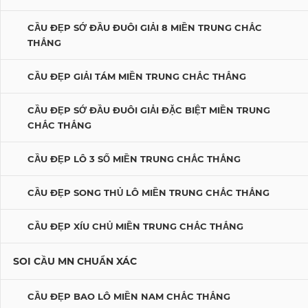
CẦU ĐẸP SỚ ĐẦU ĐUÔI GIẢI 8 MIỀN TRUNG CHẮC
THẮNG
CẦU ĐẸP GIẢI TÁM MIỀN TRUNG CHẮC THẮNG
CẦU ĐẸP SỚ ĐẦU ĐUÔI GIẢI ĐẶC BIỆT MIỀN TRUNG
CHẮC THẮNG
CẦU ĐẸP LÔ 3 SỐ MIỀN TRUNG CHẮC THẮNG
CẦU ĐẸP SONG THỦ LÔ MIỀN TRUNG CHẮC THẮNG
CẦU ĐẸP XÍU CHỦ MIỀN TRUNG CHẮC THẮNG
SOI CẦU MN CHUẨN XÁC
CẦU ĐẸP BAO LÔ MIỀN NAM CHẮC THẮNG