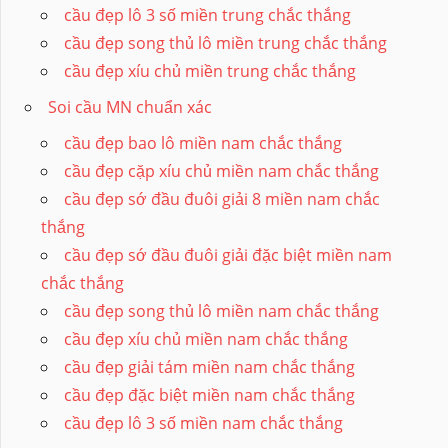
cầu đẹp lô 3 số miền trung chắc thắng
cầu đẹp song thủ lô miền trung chắc thắng
cầu đẹp xíu chủ miền trung chắc thắng
Soi cầu MN chuẩn xác
cầu đẹp bao lô miền nam chắc thắng
cầu đẹp cặp xíu chủ miền nam chắc thắng
cầu đẹp sớ đầu đuôi giải 8 miền nam chắc
thắng
cầu đẹp sớ đầu đuôi giải đặc biệt miền nam
chắc thắng
cầu đẹp song thủ lô miền nam chắc thắng
cầu đẹp xíu chủ miền nam chắc thắng
cầu đẹp giải tám miền nam chắc thắng
cầu đẹp đặc biệt miền nam chắc thắng
cầu đẹp lô 3 số miền nam chắc thắng