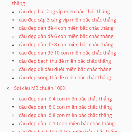
thắng
cầu đẹp ba càng víp miền bắc chắc thắng
cầu đẹp cặp 3 càng víp miền bắc chắc thắng
cầu đẹp dàn đề 4 con miền bắc chắc thắng
cầu đẹp dàn đề 6 con miền bắc chắc thắng
cầu đẹp dàn đề 8 con miền bắc chắc thắng
cầu đẹp dàn đề 10 con miền bắc chắc thắng
cầu đẹp bạch thủ đề miền bắc chắc thắng
cầu đẹp đề đầu đuôi miền bắc chắc thắng
cầu đẹp song thủ đề miền bắc chắc thắng
Soi cầu MB chuẩn 100%
cầu đẹp dàn lô 4 con miền bắc chắc thắng
cầu đẹp dàn lô 6 con miền bắc chắc thắng
cầu đẹp dàn lô 8 con miền bắc chắc thắng
cầu đẹp dàn lô 10 con miền bắc chắc thắng
cầu đẹp bạch thủ lô kép miền bắc chắc thắng