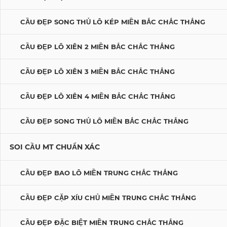
CẦU ĐẸP SONG THỦ LÔ KÉP MIỀN BẮC CHẮC THẮNG
CẦU ĐẸP LÔ XIÊN 2 MIỀN BẮC CHẮC THẮNG
CẦU ĐẸP LÔ XIÊN 3 MIỀN BẮC CHẮC THẮNG
CẦU ĐẸP LÔ XIÊN 4 MIỀN BẮC CHẮC THẮNG
CẦU ĐẸP SONG THỦ LÔ MIỀN BẮC CHẮC THẮNG
SOI CẦU MT CHUẨN XÁC
CẦU ĐẸP BAO LÔ MIỀN TRUNG CHẮC THẮNG
CẦU ĐẸP CẶP XÍU CHỦ MIỀN TRUNG CHẮC THẮNG
CẦU ĐẸP ĐẶC BIỆT MIỀN TRUNG CHẮC THẮNG