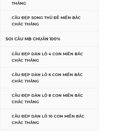
THẮNG
CẦU ĐẸP SONG THỦ ĐỀ MIỀN BẮC
CHẮC THẮNG
SOI CẦU MB CHUẨN 100%
CẦU ĐẸP DÀN LÔ 4 CON MIỀN BẮC
CHẮC THẮNG
CẦU ĐẸP DÀN LÔ 6 CON MIỀN BẮC
CHẮC THẮNG
CẦU ĐẸP DÀN LÔ 8 CON MIỀN BẮC
CHẮC THẮNG
CẦU ĐẸP DÀN LÔ 10 CON MIỀN BẮC
CHẮC THẮNG