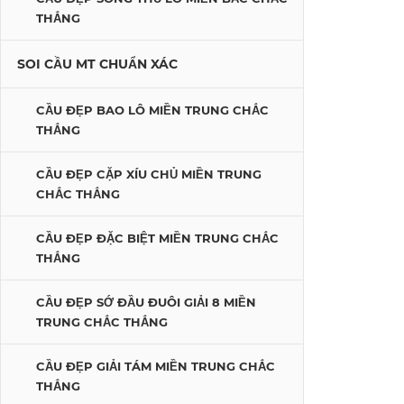
THẮNG
SOI CẦU MT CHUẨN XÁC
CẦU ĐẸP BAO LÔ MIỀN TRUNG CHẮC
THẮNG
CẦU ĐẸP CẶP XÍU CHỦ MIỀN TRUNG
CHẮC THẮNG
CẦU ĐẸP ĐẶC BIỆT MIỀN TRUNG CHẮC
THẮNG
CẦU ĐẸP SỚ ĐẦU ĐUÔI GIẢI 8 MIỀN
TRUNG CHẮC THẮNG
CẦU ĐẸP GIẢI TÁM MIỀN TRUNG CHẮC
THẮNG