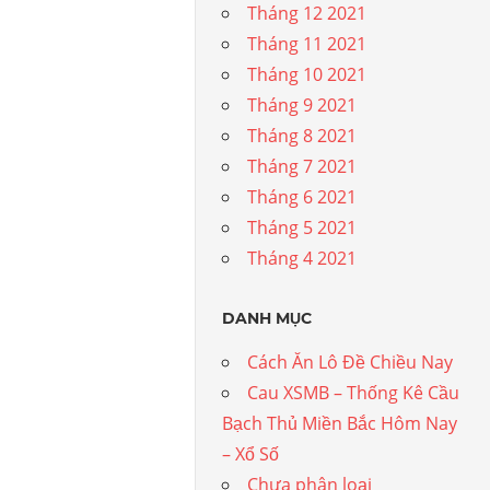
Tháng 12 2021
Tháng 11 2021
Tháng 10 2021
Tháng 9 2021
Tháng 8 2021
Tháng 7 2021
Tháng 6 2021
Tháng 5 2021
Tháng 4 2021
DANH MỤC
Cách Ăn Lô Đề Chiều Nay
Cau XSMB – Thống Kê Cầu
Bạch Thủ Miền Bắc Hôm Nay
– Xổ Số
Chưa phân loại