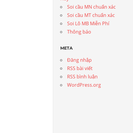
Soi cầu MN chuẩn xác
Soi cầu MT chuẩn xác
Soi Lô MB Miễn Phí
Thông báo
META
Đăng nhập
RSS bài viết
RSS bình luận
WordPress.org