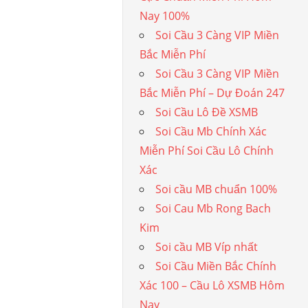
Nay 100%
Soi Cầu 3 Càng VIP Miền
Bắc Miễn Phí
Soi Cầu 3 Càng VIP Miền
Bắc Miễn Phí – Dự Đoán 247
Soi Cầu Lô Đề XSMB
Soi Cầu Mb Chính Xác
Miễn Phí Soi Cầu Lô Chính
Xác
Soi cầu MB chuẩn 100%
Soi Cau Mb Rong Bach
Kim
Soi cầu MB Víp nhất
Soi Cầu Miền Bắc Chính
Xác 100 – Cầu Lô XSMB Hôm
Nay