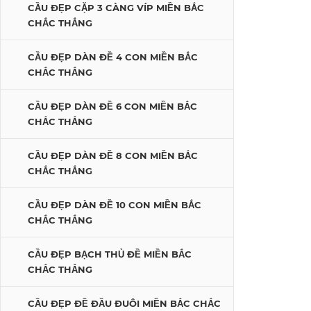
CẦU ĐẸP CẶP 3 CÀNG VÍP MIỀN BẮC
CHẮC THẮNG
CẦU ĐẸP DÀN ĐỀ 4 CON MIỀN BẮC
CHẮC THẮNG
CẦU ĐẸP DÀN ĐỀ 6 CON MIỀN BẮC
CHẮC THẮNG
CẦU ĐẸP DÀN ĐỀ 8 CON MIỀN BẮC
CHẮC THẮNG
CẦU ĐẸP DÀN ĐỀ 10 CON MIỀN BẮC
CHẮC THẮNG
CẦU ĐẸP BẠCH THỦ ĐỀ MIỀN BẮC
CHẮC THẮNG
CẦU ĐẸP ĐỀ ĐẦU ĐUÔI MIỀN BẮC CHẮC