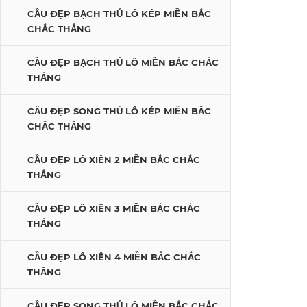
CẦU ĐẸP BẠCH THỦ LÔ KÉP MIỀN BẮC
CHẮC THẮNG
CẦU ĐẸP BẠCH THỦ LÔ MIỀN BẮC CHẮC
THẮNG
CẦU ĐẸP SONG THỦ LÔ KÉP MIỀN BẮC
CHẮC THẮNG
CẦU ĐẸP LÔ XIÊN 2 MIỀN BẮC CHẮC
THẮNG
CẦU ĐẸP LÔ XIÊN 3 MIỀN BẮC CHẮC
THẮNG
CẦU ĐẸP LÔ XIÊN 4 MIỀN BẮC CHẮC
THẮNG
CẦU ĐẸP SONG THỦ LÔ MIỀN BẮC CHẮC