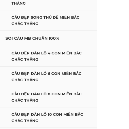
THẮNG
CẦU ĐẸP SONG THỦ ĐỀ MIỀN BẮC
CHẮC THẮNG
SOI CẦU MB CHUẨN 100%
CẦU ĐẸP DÀN LÔ 4 CON MIỀN BẮC
CHẮC THẮNG
CẦU ĐẸP DÀN LÔ 6 CON MIỀN BẮC
CHẮC THẮNG
CẦU ĐẸP DÀN LÔ 8 CON MIỀN BẮC
CHẮC THẮNG
CẦU ĐẸP DÀN LÔ 10 CON MIỀN BẮC
CHẮC THẮNG