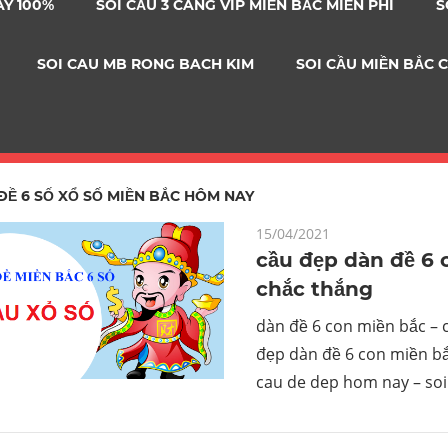
AY 100%
SOI CẦU 3 CÀNG VIP MIỀN BẮC MIỄN PHÍ
S
SOI CAU MB RONG BACH KIM
SOI CẦU MIỀN BẮC 
ĐỀ 6 SỐ XỔ SỐ MIỀN BẮC HÔM NAY
15/04/2021
cầu đẹp dàn đề 6 
chắc thắng
dàn đề 6 con miền bắc – 
đẹp dàn đề 6 con miền bắ
cau de dep hom nay – soi