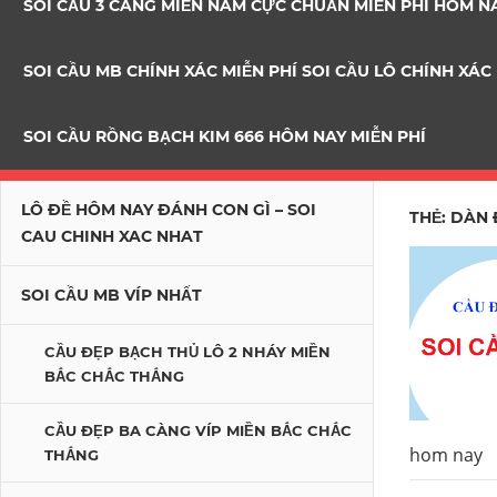
SOI CẦU 3 CÀNG MIỀN NAM CỰC CHUẨN MIỄN PHÍ HÔM N
SOI CẦU MB CHÍNH XÁC MIỄN PHÍ SOI CẦU LÔ CHÍNH XÁC
SOI CẦU RỒNG BẠCH KIM 666 HÔM NAY MIỄN PHÍ
LÔ ĐỀ HÔM NAY ĐÁNH CON GÌ – SOI
THẺ:
DÀN 
CAU CHINH XAC NHAT
SOI CẦU MB VÍP NHẤT
CẦU ĐẸP BẠCH THỦ LÔ 2 NHÁY MIỀN
BẮC CHẮC THẮNG
CẦU ĐẸP BA CÀNG VÍP MIỀN BẮC CHẮC
hom nay
THẮNG