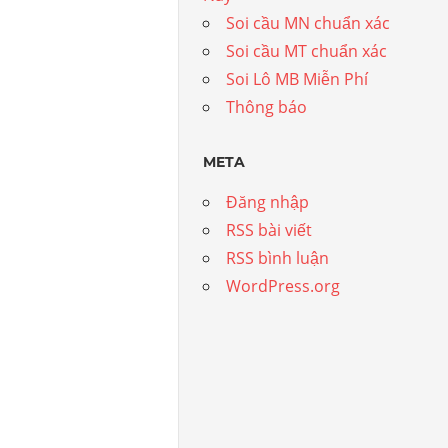
Soi cầu MN chuẩn xác
Soi cầu MT chuẩn xác
Soi Lô MB Miễn Phí
Thông báo
META
Đăng nhập
RSS bài viết
RSS bình luận
WordPress.org