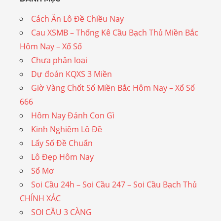
Cách Ăn Lô Đề Chiều Nay
Cau XSMB – Thống Kê Cầu Bạch Thủ Miền Bắc
Hôm Nay – Xổ Số
Chưa phân loại
Dự đoán KQXS 3 Miền
Giờ Vàng Chốt Số Miền Bắc Hôm Nay – Xổ Số
666
Hôm Nay Đánh Con Gì
Kinh Nghiệm Lô Đề
Lấy Số Đề Chuẩn
Lô Đẹp Hôm Nay
Sổ Mơ
Soi Cầu 24h – Soi Cầu 247 – Soi Cầu Bạch Thủ
CHÍNH XÁC
SOI CẦU 3 CÀNG