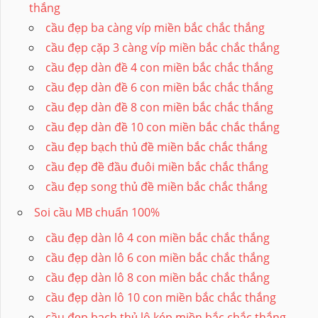
thắng
cầu đẹp ba càng víp miền bắc chắc thắng
cầu đẹp cặp 3 càng víp miền bắc chắc thắng
cầu đẹp dàn đề 4 con miền bắc chắc thắng
cầu đẹp dàn đề 6 con miền bắc chắc thắng
cầu đẹp dàn đề 8 con miền bắc chắc thắng
cầu đẹp dàn đề 10 con miền bắc chắc thắng
cầu đẹp bạch thủ đề miền bắc chắc thắng
cầu đẹp đề đầu đuôi miền bắc chắc thắng
cầu đẹp song thủ đề miền bắc chắc thắng
Soi cầu MB chuẩn 100%
cầu đẹp dàn lô 4 con miền bắc chắc thắng
cầu đẹp dàn lô 6 con miền bắc chắc thắng
cầu đẹp dàn lô 8 con miền bắc chắc thắng
cầu đẹp dàn lô 10 con miền bắc chắc thắng
cầu đẹp bạch thủ lô kép miền bắc chắc thắng