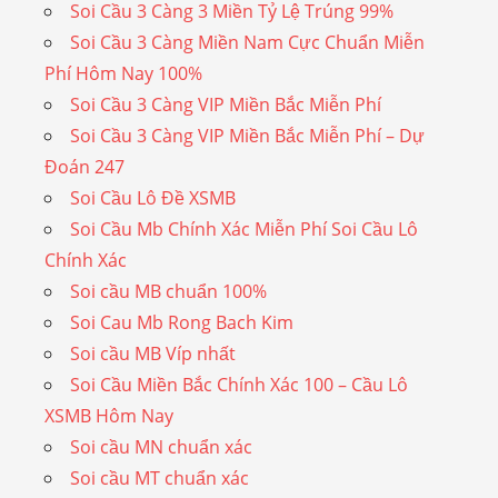
Soi Cầu 3 Càng 3 Miền Tỷ Lệ Trúng 99%
Soi Cầu 3 Càng Miền Nam Cực Chuẩn Miễn
Phí Hôm Nay 100%
Soi Cầu 3 Càng VIP Miền Bắc Miễn Phí
Soi Cầu 3 Càng VIP Miền Bắc Miễn Phí – Dự
Đoán 247
Soi Cầu Lô Đề XSMB
Soi Cầu Mb Chính Xác Miễn Phí Soi Cầu Lô
Chính Xác
Soi cầu MB chuẩn 100%
Soi Cau Mb Rong Bach Kim
Soi cầu MB Víp nhất
Soi Cầu Miền Bắc Chính Xác 100 – Cầu Lô
XSMB Hôm Nay
Soi cầu MN chuẩn xác
Soi cầu MT chuẩn xác