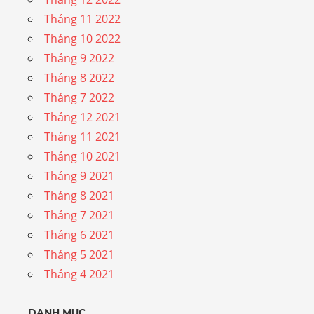
Tháng 11 2022
Tháng 10 2022
Tháng 9 2022
Tháng 8 2022
Tháng 7 2022
Tháng 12 2021
Tháng 11 2021
Tháng 10 2021
Tháng 9 2021
Tháng 8 2021
Tháng 7 2021
Tháng 6 2021
Tháng 5 2021
Tháng 4 2021
DANH MỤC