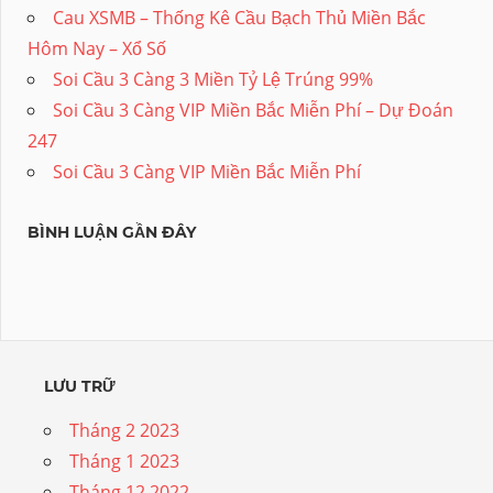
Cau XSMB – Thống Kê Cầu Bạch Thủ Miền Bắc
Hôm Nay – Xổ Số
Soi Cầu 3 Càng 3 Miền Tỷ Lệ Trúng 99%
Soi Cầu 3 Càng VIP Miền Bắc Miễn Phí – Dự Đoán
247
Soi Cầu 3 Càng VIP Miền Bắc Miễn Phí
BÌNH LUẬN GẦN ĐÂY
LƯU TRỮ
Tháng 2 2023
Tháng 1 2023
Tháng 12 2022