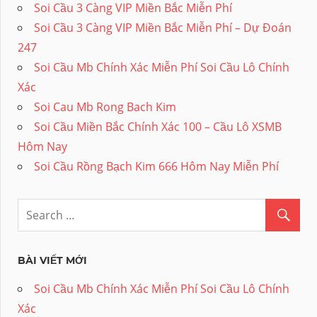
Soi Cầu 3 Càng VIP Miền Bắc Miễn Phí
Soi Cầu 3 Càng VIP Miền Bắc Miễn Phí – Dự Đoán
247
Soi Cầu Mb Chính Xác Miễn Phí Soi Cầu Lô Chính
Xác
Soi Cau Mb Rong Bach Kim
Soi Cầu Miền Bắc Chính Xác 100 – Cầu Lô XSMB
Hôm Nay
Soi Cầu Rồng Bạch Kim 666 Hôm Nay Miễn Phí
BÀI VIẾT MỚI
Soi Cầu Mb Chính Xác Miễn Phí Soi Cầu Lô Chính
Xác