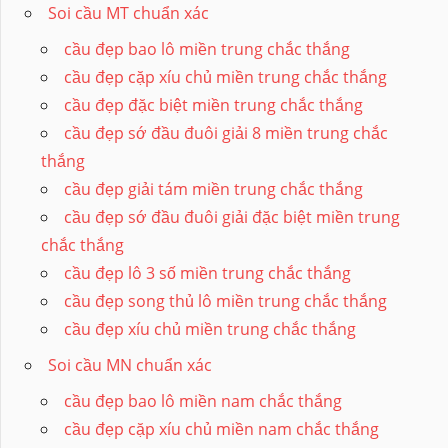
Soi cầu MT chuẩn xác
cầu đẹp bao lô miền trung chắc thắng
cầu đẹp cặp xíu chủ miền trung chắc thắng
cầu đẹp đặc biệt miền trung chắc thắng
cầu đẹp sớ đầu đuôi giải 8 miền trung chắc
thắng
cầu đẹp giải tám miền trung chắc thắng
cầu đẹp sớ đầu đuôi giải đặc biệt miền trung
chắc thắng
cầu đẹp lô 3 số miền trung chắc thắng
cầu đẹp song thủ lô miền trung chắc thắng
cầu đẹp xíu chủ miền trung chắc thắng
Soi cầu MN chuẩn xác
cầu đẹp bao lô miền nam chắc thắng
cầu đẹp cặp xíu chủ miền nam chắc thắng