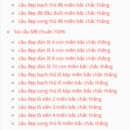
cầu đẹp bạch thủ đề miền bắc chắc thắng
cầu đẹp đề đầu đuôi miền bắc chắc thắng
cầu đẹp song thủ đề miền bắc chắc thắng
Soi cầu MB chuẩn 100%
cầu đẹp dàn lô 4 con miền bắc chắc thắng
cầu đẹp dàn lô 6 con miền bắc chắc thắng
cầu đẹp dàn lô 8 con miền bắc chắc thắng
cầu đẹp dàn lô 10 con miền bắc chắc thắng
cầu đẹp bạch thủ lô kép miền bắc chắc thắng
cầu đẹp bạch thủ lô miền bắc chắc thắng
cầu đẹp song thủ lô kép miền bắc chắc thắng
cầu đẹp lô xiên 2 miền bắc chắc thắng
cầu đẹp lô xiên 3 miền bắc chắc thắng
cầu đẹp lô xiên 4 miền bắc chắc thắng
cầu đẹp song thủ lô miền bắc chắc thắng