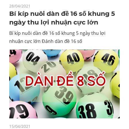
28/04/2021
Bí kíp nuôi dàn đề 16 số khung 5
ngày thu lợi nhuận cực lớn
Bí kíp nuôi dàn đề 16 số khung 5 ngày thu lợi
nhuận cực lớn Đánh dàn đề 16 số
15/04/2021