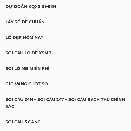
DỰ ĐOÁN KQXS 3 MIỀN
LẤY SỐ ĐỀ CHUẨN
LÔ ĐẸP HÔM NAY
SOI CẦU LÔ ĐỀ XSMB
SOI LÔ MB MIỄN PHÍ
GIO VANG CHOT SO
SOI CẦU 24H – SOI CẦU 247 – SOI CẦU BẠCH THỦ CHÍNH
XÁC
SOI CẦU 3 CÀNG