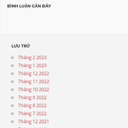
BÌNH LUẬN GẦN ĐÂY
LƯU TRỮ
Tháng 2 2023
Tháng 1 2023
Tháng 12 2022
Tháng 11 2022
Tháng 10 2022
Tháng 9 2022
Tháng 8 2022
Tháng 7 2022
Tháng 12 2021