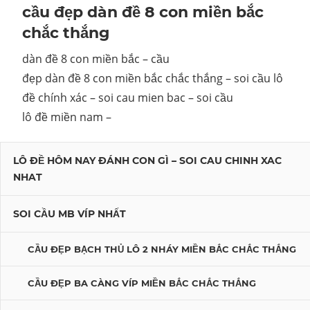
cầu đẹp dàn đề 8 con miền bắc
chắc thắng
dàn đề 8 con miền bắc – cầu
đẹp dàn đề 8 con miền bắc chắc thắng – soi cầu lô
đề chính xác – soi cau mien bac – soi cầu
lô đề miền nam –
LÔ ĐỀ HÔM NAY ĐÁNH CON GÌ – SOI CAU CHINH XAC
NHAT
SOI CẦU MB VÍP NHẤT
CẦU ĐẸP BẠCH THỦ LÔ 2 NHÁY MIỀN BẮC CHẮC THẮNG
CẦU ĐẸP BA CÀNG VÍP MIỀN BẮC CHẮC THẮNG