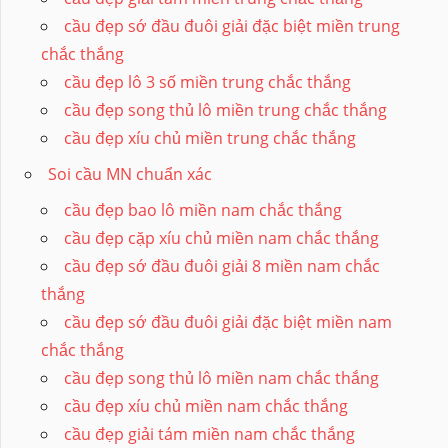
cầu đẹp sớ đầu đuôi giải đặc biệt miền trung
chắc thắng
cầu đẹp lô 3 số miền trung chắc thắng
cầu đẹp song thủ lô miền trung chắc thắng
cầu đẹp xíu chủ miền trung chắc thắng
Soi cầu MN chuẩn xác
cầu đẹp bao lô miền nam chắc thắng
cầu đẹp cặp xíu chủ miền nam chắc thắng
cầu đẹp sớ đầu đuôi giải 8 miền nam chắc
thắng
cầu đẹp sớ đầu đuôi giải đặc biệt miền nam
chắc thắng
cầu đẹp song thủ lô miền nam chắc thắng
cầu đẹp xíu chủ miền nam chắc thắng
cầu đẹp giải tám miền nam chắc thắng