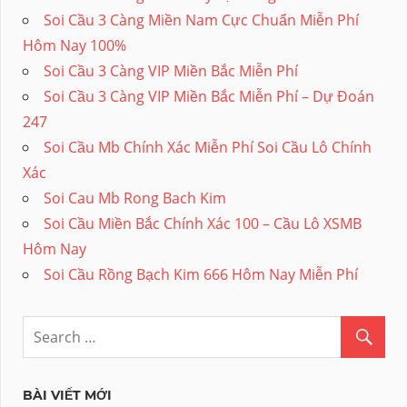
Soi Cầu 3 Càng Miền Nam Cực Chuẩn Miễn Phí
Hôm Nay 100%
Soi Cầu 3 Càng VIP Miền Bắc Miễn Phí
Soi Cầu 3 Càng VIP Miền Bắc Miễn Phí – Dự Đoán
247
Soi Cầu Mb Chính Xác Miễn Phí Soi Cầu Lô Chính
Xác
Soi Cau Mb Rong Bach Kim
Soi Cầu Miền Bắc Chính Xác 100 – Cầu Lô XSMB
Hôm Nay
Soi Cầu Rồng Bạch Kim 666 Hôm Nay Miễn Phí
BÀI VIẾT MỚI