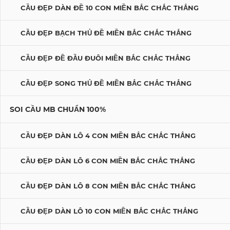
CẦU ĐẸP DÀN ĐỀ 10 CON MIỀN BẮC CHẮC THẮNG
CẦU ĐẸP BẠCH THỦ ĐỀ MIỀN BẮC CHẮC THẮNG
CẦU ĐẸP ĐỀ ĐẦU ĐUÔI MIỀN BẮC CHẮC THẮNG
CẦU ĐẸP SONG THỦ ĐỀ MIỀN BẮC CHẮC THẮNG
SOI CẦU MB CHUẨN 100%
CẦU ĐẸP DÀN LÔ 4 CON MIỀN BẮC CHẮC THẮNG
CẦU ĐẸP DÀN LÔ 6 CON MIỀN BẮC CHẮC THẮNG
CẦU ĐẸP DÀN LÔ 8 CON MIỀN BẮC CHẮC THẮNG
CẦU ĐẸP DÀN LÔ 10 CON MIỀN BẮC CHẮC THẮNG