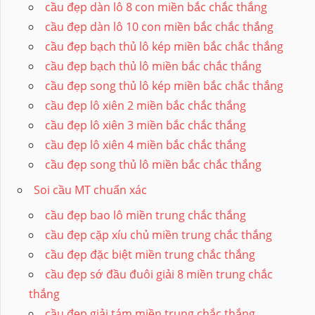
cầu đẹp dàn lô 8 con miền bắc chắc thắng
cầu đẹp dàn lô 10 con miền bắc chắc thắng
cầu đẹp bạch thủ lô kép miền bắc chắc thắng
cầu đẹp bạch thủ lô miền bắc chắc thắng
cầu đẹp song thủ lô kép miền bắc chắc thắng
cầu đẹp lô xiên 2 miền bắc chắc thắng
cầu đẹp lô xiên 3 miền bắc chắc thắng
cầu đẹp lô xiên 4 miền bắc chắc thắng
cầu đẹp song thủ lô miền bắc chắc thắng
Soi cầu MT chuẩn xác
cầu đẹp bao lô miền trung chắc thắng
cầu đẹp cặp xíu chủ miền trung chắc thắng
cầu đẹp đặc biệt miền trung chắc thắng
cầu đẹp sớ đầu đuôi giải 8 miền trung chắc
thắng
cầu đẹp giải tám miền trung chắc thắng