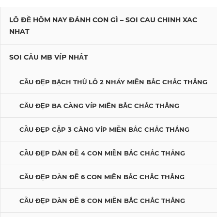
LÔ ĐỀ HÔM NAY ĐÁNH CON GÌ – SOI CAU CHINH XAC
NHAT
SOI CẦU MB VÍP NHẤT
CẦU ĐẸP BẠCH THỦ LÔ 2 NHÁY MIỀN BẮC CHẮC THẮNG
CẦU ĐẸP BA CÀNG VÍP MIỀN BẮC CHẮC THẮNG
CẦU ĐẸP CẶP 3 CÀNG VÍP MIỀN BẮC CHẮC THẮNG
CẦU ĐẸP DÀN ĐỀ 4 CON MIỀN BẮC CHẮC THẮNG
CẦU ĐẸP DÀN ĐỀ 6 CON MIỀN BẮC CHẮC THẮNG
CẦU ĐẸP DÀN ĐỀ 8 CON MIỀN BẮC CHẮC THẮNG