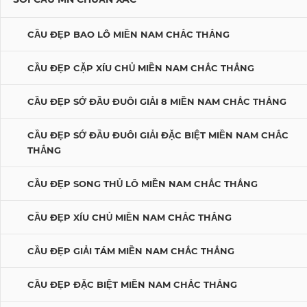
CẦU ĐẸP BAO LÔ MIỀN NAM CHẮC THẮNG
CẦU ĐẸP CẶP XÍU CHỦ MIỀN NAM CHẮC THẮNG
CẦU ĐẸP SỚ ĐẦU ĐUÔI GIẢI 8 MIỀN NAM CHẮC THẮNG
CẦU ĐẸP SỚ ĐẦU ĐUÔI GIẢI ĐẶC BIỆT MIỀN NAM CHẮC
THẮNG
CẦU ĐẸP SONG THỦ LÔ MIỀN NAM CHẮC THẮNG
CẦU ĐẸP XÍU CHỦ MIỀN NAM CHẮC THẮNG
CẦU ĐẸP GIẢI TÁM MIỀN NAM CHẮC THẮNG
CẦU ĐẸP ĐẶC BIỆT MIỀN NAM CHẮC THẮNG