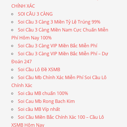
CHÍNH XÁC
SOI CẦU 3 CÀNG
Soi Cầu 3 Càng 3 Miền Tỷ Lệ Trúng 99%
Soi Cầu 3 Càng Miền Nam Cực Chuẩn Miễn
Phí Hôm Nay 100%
Soi Cầu 3 Càng VIP Miền Bắc Miễn Phí
Soi Cầu 3 Càng VIP Miền Bắc Miễn Phí – Dự
Đoán 247
Soi Cầu Lô Đề XSMB
Soi Cầu Mb Chính Xác Miễn Phí Soi Cầu Lô
Chính Xác
Soi cầu MB chuẩn 100%
Soi Cau Mb Rong Bach Kim
Soi cầu MB Víp nhất
Soi Cầu Miền Bắc Chính Xác 100 – Cầu Lô
XSMB Hôm Nay