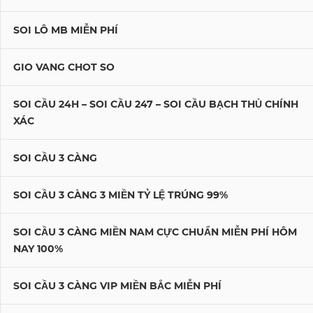
SOI LÔ MB MIỄN PHÍ
GIO VANG CHOT SO
SOI CẦU 24H – SOI CẦU 247 – SOI CẦU BẠCH THỦ CHÍNH
XÁC
SOI CẦU 3 CÀNG
SOI CẦU 3 CÀNG 3 MIỀN TỶ LỆ TRÚNG 99%
SOI CẦU 3 CÀNG MIỀN NAM CỰC CHUẨN MIỄN PHÍ HÔM
NAY 100%
SOI CẦU 3 CÀNG VIP MIỀN BẮC MIỄN PHÍ