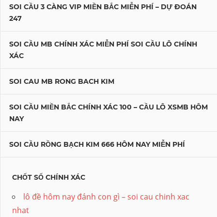
SOI CẦU 3 CÀNG VIP MIỀN BẮC MIỄN PHÍ – DỰ ĐOÁN
247
SOI CẦU MB CHÍNH XÁC MIỄN PHÍ SOI CẦU LÔ CHÍNH
XÁC
SOI CAU MB RONG BACH KIM
SOI CẦU MIỀN BẮC CHÍNH XÁC 100 – CẦU LÔ XSMB HÔM
NAY
SOI CẦU RỒNG BẠCH KIM 666 HÔM NAY MIỄN PHÍ
CHỐT SỐ CHÍNH XÁC
lô đề hôm nay đánh con gì – soi cau chinh xac
nhat