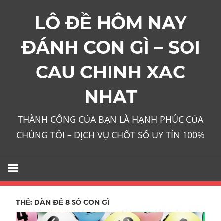
Skip
LÔ ĐỀ HÔM NAY
to
content
ĐÁNH CON GÌ – SOI
CAU CHINH XAC
NHAT
THÀNH CÔNG CỦA BẠN LÀ HẠNH PHÚC CỦA
CHÚNG TÔI – DỊCH VỤ CHỐT SỐ UY TÍN 100%
THẺ:
DÀN ĐỀ 8 SỐ CON GÌ