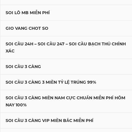
SOI LÔ MB MIỄN PHÍ
GIO VANG CHOT SO
SOI CẦU 24H – SOI CẦU 247 – SOI CẦU BẠCH THỦ CHÍNH
XÁC
SOI CẦU 3 CÀNG
SOI CẦU 3 CÀNG 3 MIỀN TỶ LỆ TRÚNG 99%
SOI CẦU 3 CÀNG MIỀN NAM CỰC CHUẨN MIỄN PHÍ HÔM
NAY 100%
SOI CẦU 3 CÀNG VIP MIỀN BẮC MIỄN PHÍ