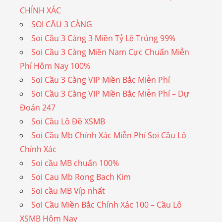
CHÍNH XÁC
SOI CẦU 3 CÀNG
Soi Cầu 3 Càng 3 Miền Tỷ Lệ Trúng 99%
Soi Cầu 3 Càng Miền Nam Cực Chuẩn Miễn
Phí Hôm Nay 100%
Soi Cầu 3 Càng VIP Miền Bắc Miễn Phí
Soi Cầu 3 Càng VIP Miền Bắc Miễn Phí – Dự
Đoán 247
Soi Cầu Lô Đề XSMB
Soi Cầu Mb Chính Xác Miễn Phí Soi Cầu Lô
Chính Xác
Soi cầu MB chuẩn 100%
Soi Cau Mb Rong Bach Kim
Soi cầu MB Víp nhất
Soi Cầu Miền Bắc Chính Xác 100 – Cầu Lô
XSMB Hôm Nay