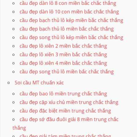
cầu đẹp dàn lô 8 con miền bắc chắc thắng
cầu đẹp dàn lô 10 con miền bắc chắc thắng
cầu đẹp bạch thủ lô kép miền bắc chắc thắng
cầu đẹp bạch thủ lô miền bắc chắc thắng
cầu đẹp song thủ lô kép miền bắc chắc thắng
cầu đẹp lô xiên 2 miền bắc chắc thắng
cầu đẹp lô xiên 3 miền bắc chắc thắng
cầu đẹp lô xiên 4 miền bắc chắc thắng
cầu đẹp song thủ lô miền bắc chắc thắng
Soi cầu MT chuẩn xác
cầu đẹp bao lô miền trung chắc thắng
cầu đẹp cặp xíu chủ miền trung chắc thắng
cầu đẹp đặc biệt miền trung chắc thắng
cầu đẹp sớ đầu đuôi giải 8 miền trung chắc
thắng
cầu đẹp giải tám miền trung chắc thắng