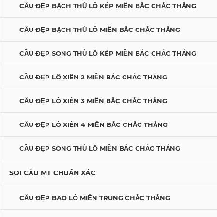
CẦU ĐẸP BẠCH THỦ LÔ KÉP MIỀN BẮC CHẮC THẮNG
CẦU ĐẸP BẠCH THỦ LÔ MIỀN BẮC CHẮC THẮNG
CẦU ĐẸP SONG THỦ LÔ KÉP MIỀN BẮC CHẮC THẮNG
CẦU ĐẸP LÔ XIÊN 2 MIỀN BẮC CHẮC THẮNG
CẦU ĐẸP LÔ XIÊN 3 MIỀN BẮC CHẮC THẮNG
CẦU ĐẸP LÔ XIÊN 4 MIỀN BẮC CHẮC THẮNG
CẦU ĐẸP SONG THỦ LÔ MIỀN BẮC CHẮC THẮNG
SOI CẦU MT CHUẨN XÁC
CẦU ĐẸP BAO LÔ MIỀN TRUNG CHẮC THẮNG