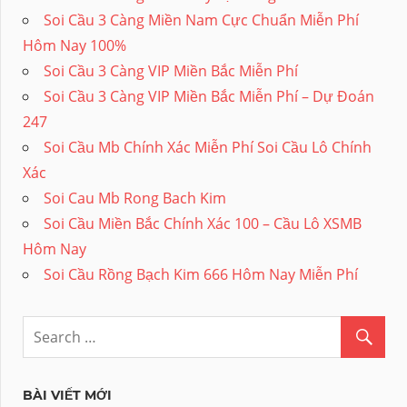
Soi Cầu 3 Càng Miền Nam Cực Chuẩn Miễn Phí
Hôm Nay 100%
Soi Cầu 3 Càng VIP Miền Bắc Miễn Phí
Soi Cầu 3 Càng VIP Miền Bắc Miễn Phí – Dự Đoán
247
Soi Cầu Mb Chính Xác Miễn Phí Soi Cầu Lô Chính
Xác
Soi Cau Mb Rong Bach Kim
Soi Cầu Miền Bắc Chính Xác 100 – Cầu Lô XSMB
Hôm Nay
Soi Cầu Rồng Bạch Kim 666 Hôm Nay Miễn Phí
BÀI VIẾT MỚI