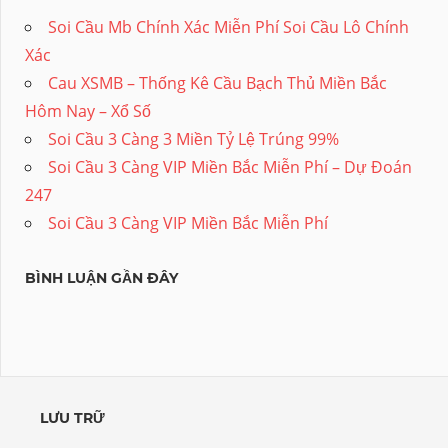
Soi Cầu Mb Chính Xác Miễn Phí Soi Cầu Lô Chính
Xác
Cau XSMB – Thống Kê Cầu Bạch Thủ Miền Bắc
Hôm Nay – Xổ Số
Soi Cầu 3 Càng 3 Miền Tỷ Lệ Trúng 99%
Soi Cầu 3 Càng VIP Miền Bắc Miễn Phí – Dự Đoán
247
Soi Cầu 3 Càng VIP Miền Bắc Miễn Phí
BÌNH LUẬN GẦN ĐÂY
LƯU TRỮ