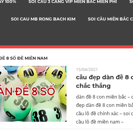
AY 100%
SOI CẦU 3 CÀNG VIP MIỀN BẮC MIỄN PHÍ
S
SOI CAU MB RONG BACH KIM
SOI CẦU MIỀN BẮC 
ĐỀ 8 SỐ ĐỀ MIỀN NAM
15/04/2021
cầu đẹp dàn đề 8 
chắc thắng
dàn đề 8 con miền bắc – 
đẹp dàn đề 8 con miền bắ
cầu lô đề chính xác – soi 
cầu lô đề miền nam –