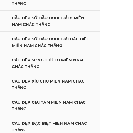
THẮNG
CẦU ĐẸP SỚ ĐẦU ĐUÔI GIẢI 8 MIỀN
NAM CHẮC THẮNG
CẦU ĐẸP SỚ ĐẦU ĐUÔI GIẢI ĐẶC BIỆT
MIỀN NAM CHẮC THẮNG
CẦU ĐẸP SONG THỦ LÔ MIỀN NAM
CHẮC THẮNG
CẦU ĐẸP XÍU CHỦ MIỀN NAM CHẮC
THẮNG
CẦU ĐẸP GIẢI TÁM MIỀN NAM CHẮC
THẮNG
CẦU ĐẸP ĐẶC BIỆT MIỀN NAM CHẮC
THẮNG