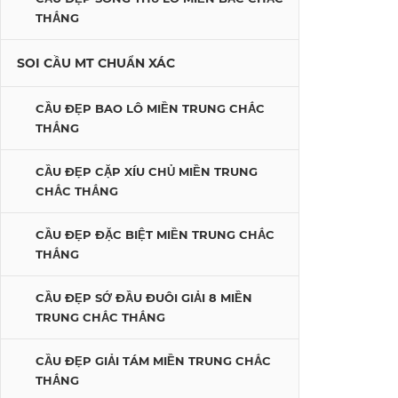
THẮNG
SOI CẦU MT CHUẨN XÁC
CẦU ĐẸP BAO LÔ MIỀN TRUNG CHẮC
THẮNG
CẦU ĐẸP CẶP XÍU CHỦ MIỀN TRUNG
CHẮC THẮNG
CẦU ĐẸP ĐẶC BIỆT MIỀN TRUNG CHẮC
THẮNG
CẦU ĐẸP SỚ ĐẦU ĐUÔI GIẢI 8 MIỀN
TRUNG CHẮC THẮNG
CẦU ĐẸP GIẢI TÁM MIỀN TRUNG CHẮC
THẮNG