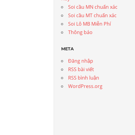
Soi cầu MN chuẩn xác
Soi cầu MT chuẩn xác
Soi Lô MB Miễn Phí
Thông báo
META
Đăng nhập
RSS bài viết
RSS bình luận
WordPress.org