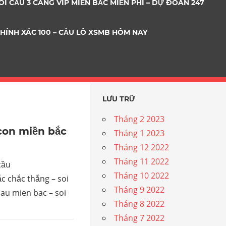
OI CẦU 3 CÀNG VIP MIỀN BẮC MIỄN PHÍ – DỰ ĐOÁN 247
CHÍNH XÁC 100 – CẦU LÔ XSMB HÔM NAY
LƯU TRỮ
Tháng 2 2023
con miền bắc
Tháng 1 2023
Tháng 12 2022
Tháng 11 2022
cầu
Tháng 10 2022
c chắc thắng – soi
Tháng 9 2022
cau mien bac – soi
Tháng 8 2022
Tháng 7 2022