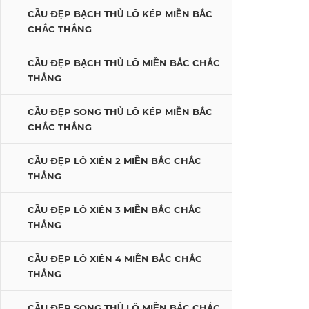
CẦU ĐẸP BẠCH THỦ LÔ KÉP MIỀN BẮC
CHẮC THẮNG
CẦU ĐẸP BẠCH THỦ LÔ MIỀN BẮC CHẮC
THẮNG
CẦU ĐẸP SONG THỦ LÔ KÉP MIỀN BẮC
CHẮC THẮNG
CẦU ĐẸP LÔ XIÊN 2 MIỀN BẮC CHẮC
THẮNG
CẦU ĐẸP LÔ XIÊN 3 MIỀN BẮC CHẮC
THẮNG
CẦU ĐẸP LÔ XIÊN 4 MIỀN BẮC CHẮC
THẮNG
CẦU ĐẸP SONG THỦ LÔ MIỀN BẮC CHẮC