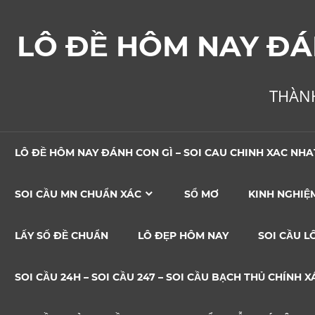
Skip
to
LÔ ĐỀ HÔM NAY ĐÁN
content
THÀNH
LÔ ĐỀ HÔM NAY ĐÁNH CON GÌ – SOI CAU CHINH XAC NHA
SOI CẦU MN CHUẨN XÁC
SỔ MƠ
KINH NGHIỆ
LẤY SỐ ĐỀ CHUẨN
LÔ ĐẸP HÔM NAY
SOI CẦU L
SOI CẦU 24H – SOI CẦU 247 – SOI CẦU BẠCH THỦ CHÍNH X