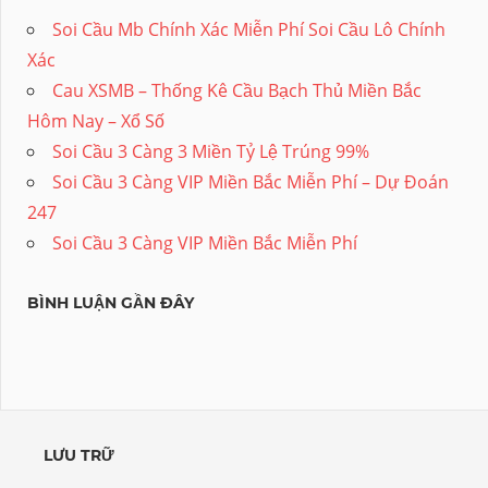
Soi Cầu Mb Chính Xác Miễn Phí Soi Cầu Lô Chính
Xác
Cau XSMB – Thống Kê Cầu Bạch Thủ Miền Bắc
Hôm Nay – Xổ Số
Soi Cầu 3 Càng 3 Miền Tỷ Lệ Trúng 99%
Soi Cầu 3 Càng VIP Miền Bắc Miễn Phí – Dự Đoán
247
Soi Cầu 3 Càng VIP Miền Bắc Miễn Phí
BÌNH LUẬN GẦN ĐÂY
LƯU TRỮ