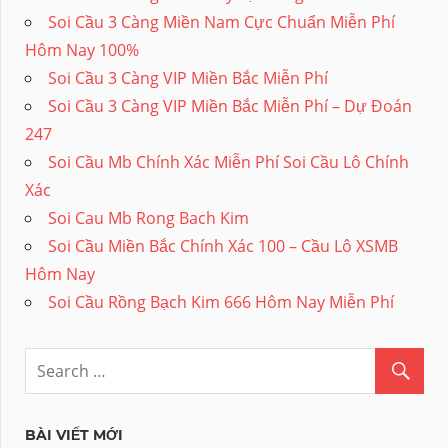
Soi Cầu 3 Càng Miền Nam Cực Chuẩn Miễn Phí
Hôm Nay 100%
Soi Cầu 3 Càng VIP Miền Bắc Miễn Phí
Soi Cầu 3 Càng VIP Miền Bắc Miễn Phí – Dự Đoán
247
Soi Cầu Mb Chính Xác Miễn Phí Soi Cầu Lô Chính
Xác
Soi Cau Mb Rong Bach Kim
Soi Cầu Miền Bắc Chính Xác 100 – Cầu Lô XSMB
Hôm Nay
Soi Cầu Rồng Bạch Kim 666 Hôm Nay Miễn Phí
BÀI VIẾT MỚI