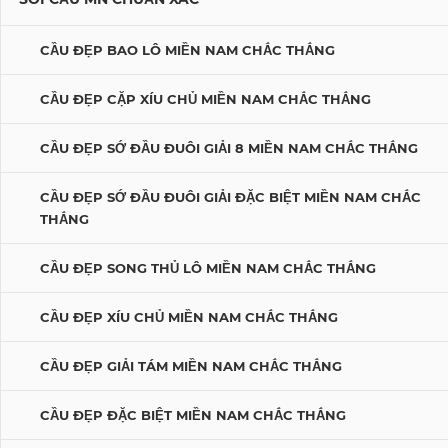
CẦU ĐẸP BAO LÔ MIỀN NAM CHẮC THẮNG
CẦU ĐẸP CẶP XÍU CHỦ MIỀN NAM CHẮC THẮNG
CẦU ĐẸP SỚ ĐẦU ĐUÔI GIẢI 8 MIỀN NAM CHẮC THẮNG
CẦU ĐẸP SỚ ĐẦU ĐUÔI GIẢI ĐẶC BIỆT MIỀN NAM CHẮC
THẮNG
CẦU ĐẸP SONG THỦ LÔ MIỀN NAM CHẮC THẮNG
CẦU ĐẸP XÍU CHỦ MIỀN NAM CHẮC THẮNG
CẦU ĐẸP GIẢI TÁM MIỀN NAM CHẮC THẮNG
CẦU ĐẸP ĐẶC BIỆT MIỀN NAM CHẮC THẮNG