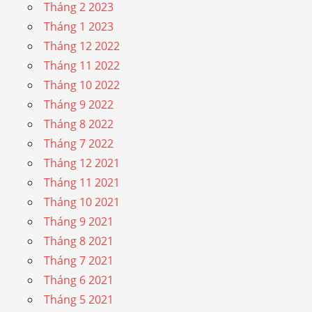
Tháng 2 2023
Tháng 1 2023
Tháng 12 2022
Tháng 11 2022
Tháng 10 2022
Tháng 9 2022
Tháng 8 2022
Tháng 7 2022
Tháng 12 2021
Tháng 11 2021
Tháng 10 2021
Tháng 9 2021
Tháng 8 2021
Tháng 7 2021
Tháng 6 2021
Tháng 5 2021