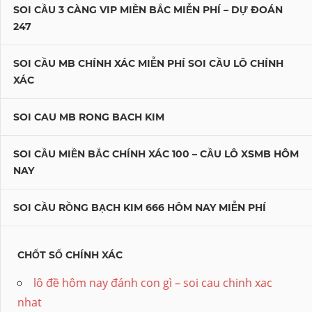
SOI CẦU 3 CÀNG VIP MIỀN BẮC MIỄN PHÍ – DỰ ĐOÁN
247
SOI CẦU MB CHÍNH XÁC MIỄN PHÍ SOI CẦU LÔ CHÍNH
XÁC
SOI CAU MB RONG BACH KIM
SOI CẦU MIỀN BẮC CHÍNH XÁC 100 – CẦU LÔ XSMB HÔM
NAY
SOI CẦU RỒNG BẠCH KIM 666 HÔM NAY MIỄN PHÍ
CHỐT SỐ CHÍNH XÁC
lô đề hôm nay đánh con gì – soi cau chinh xac
nhat