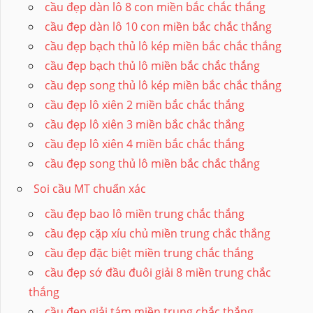
cầu đẹp dàn lô 8 con miền bắc chắc thắng
cầu đẹp dàn lô 10 con miền bắc chắc thắng
cầu đẹp bạch thủ lô kép miền bắc chắc thắng
cầu đẹp bạch thủ lô miền bắc chắc thắng
cầu đẹp song thủ lô kép miền bắc chắc thắng
cầu đẹp lô xiên 2 miền bắc chắc thắng
cầu đẹp lô xiên 3 miền bắc chắc thắng
cầu đẹp lô xiên 4 miền bắc chắc thắng
cầu đẹp song thủ lô miền bắc chắc thắng
Soi cầu MT chuẩn xác
cầu đẹp bao lô miền trung chắc thắng
cầu đẹp cặp xíu chủ miền trung chắc thắng
cầu đẹp đặc biệt miền trung chắc thắng
cầu đẹp sớ đầu đuôi giải 8 miền trung chắc
thắng
cầu đẹp giải tám miền trung chắc thắng