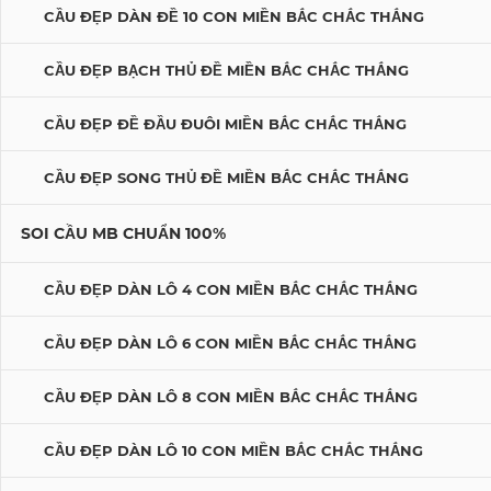
CẦU ĐẸP DÀN ĐỀ 10 CON MIỀN BẮC CHẮC THẮNG
CẦU ĐẸP BẠCH THỦ ĐỀ MIỀN BẮC CHẮC THẮNG
CẦU ĐẸP ĐỀ ĐẦU ĐUÔI MIỀN BẮC CHẮC THẮNG
CẦU ĐẸP SONG THỦ ĐỀ MIỀN BẮC CHẮC THẮNG
SOI CẦU MB CHUẨN 100%
CẦU ĐẸP DÀN LÔ 4 CON MIỀN BẮC CHẮC THẮNG
CẦU ĐẸP DÀN LÔ 6 CON MIỀN BẮC CHẮC THẮNG
CẦU ĐẸP DÀN LÔ 8 CON MIỀN BẮC CHẮC THẮNG
CẦU ĐẸP DÀN LÔ 10 CON MIỀN BẮC CHẮC THẮNG