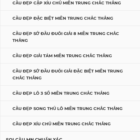
CẦU ĐẸP CẶP XÍU CHỦ MIỀN TRUNG CHẮC THẮNG
CẦU ĐẸP ĐẶC BIỆT MIỀN TRUNG CHẮC THẮNG
CẦU ĐẸP SỚ ĐẦU ĐUÔI GIẢI 8 MIỀN TRUNG CHẮC
THẮNG
CẦU ĐẸP GIẢI TÁM MIỀN TRUNG CHẮC THẮNG
CẦU ĐẸP SỚ ĐẦU ĐUÔI GIẢI ĐẶC BIỆT MIỀN TRUNG
CHẮC THẮNG
CẦU ĐẸP LÔ 3 SỐ MIỀN TRUNG CHẮC THẮNG
CẦU ĐẸP SONG THỦ LÔ MIỀN TRUNG CHẮC THẮNG
CẦU ĐẸP XÍU CHỦ MIỀN TRUNG CHẮC THẮNG
SOI CẦU MN CHUẨN XÁC