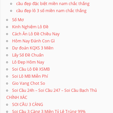
cầu đẹp đặc biệt miền nam chắc thắng
cầu đẹp lô 3 số miền nam chắc thắng
Sổ Mơ
Kinh Nghiệm Lô Đề
Cách Ăn Lô Đề Chiều Nay
Hôm Nay Đánh Con Gì
Dự đoán KQXS 3 Miền
Lấy Số Đề Chuẩn
Lô Đẹp Hôm Nay
Soi Cầu Lô Đề XSMB
Soi Lô MB Miễn Phí
Gio Vang Chot So
Soi Cầu 24h – Soi Cầu 247 – Soi Cầu Bạch Thủ
CHÍNH XÁC
SOI CẦU 3 CÀNG
Soi Cầu 3 Càng 3 Miền Tỷ Lệ Trúng 99%