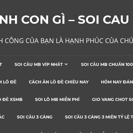
H CON GÌ – SOI CAU
 CÔNG CỦA BẠN LÀ HẠNH PHÚC CỦA CHÚNG
T
SOI CẦU MB VÍP NHẤT
SOI CẦU MB CHUẨN 10
M LÔ ĐỀ
CÁCH ĂN LÔ ĐỀ CHIỀU NAY
HÔM NAY ĐÁN
Ô ĐỀ XSMB
SOI LÔ MB MIỄN PHÍ
GIO VANG CHOT S
ÁC
SOI CẦU 3 CÀNG
SOI CẦU 3 CÀNG 3 MIỀN TỶ LỆ