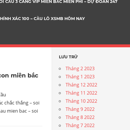
OI CẦU 3 CÀNG VIP MIỀN BẮC MIỄN PHÍ – DỰ ĐOÁN 247
CHÍNH XÁC 100 – CẦU LÔ XSMB HÔM NAY
LƯU TRỮ
Tháng 2 2023
con miền bắc
Tháng 1 2023
Tháng 12 2022
Tháng 11 2022
cầu
Tháng 10 2022
c chắc thắng – soi
Tháng 9 2022
cau mien bac – soi
Tháng 8 2022
Tháng 7 2022