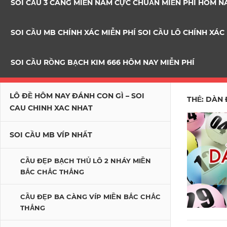
SOI CẦU 3 CÀNG MIỀN NAM CỰC CHUẨN MIỄN PHÍ HÔM N
SOI CẦU MB CHÍNH XÁC MIỄN PHÍ SOI CẦU LÔ CHÍNH XÁC
SOI CẦU RỒNG BẠCH KIM 666 HÔM NAY MIỄN PHÍ
LÔ ĐỀ HÔM NAY ĐÁNH CON GÌ – SOI
THẺ:
DÀN 
CAU CHINH XAC NHAT
SOI CẦU MB VÍP NHẤT
CẦU ĐẸP BẠCH THỦ LÔ 2 NHÁY MIỀN
BẮC CHẮC THẮNG
CẦU ĐẸP BA CÀNG VÍP MIỀN BẮC CHẮC
THẮNG