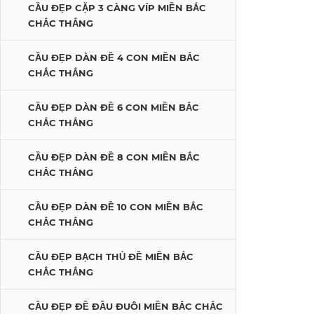
CẦU ĐẸP CẶP 3 CÀNG VÍP MIỀN BẮC
CHẮC THẮNG
CẦU ĐẸP DÀN ĐỀ 4 CON MIỀN BẮC
CHẮC THẮNG
CẦU ĐẸP DÀN ĐỀ 6 CON MIỀN BẮC
CHẮC THẮNG
CẦU ĐẸP DÀN ĐỀ 8 CON MIỀN BẮC
CHẮC THẮNG
CẦU ĐẸP DÀN ĐỀ 10 CON MIỀN BẮC
CHẮC THẮNG
CẦU ĐẸP BẠCH THỦ ĐỀ MIỀN BẮC
CHẮC THẮNG
CẦU ĐẸP ĐỀ ĐẦU ĐUÔI MIỀN BẮC CHẮC