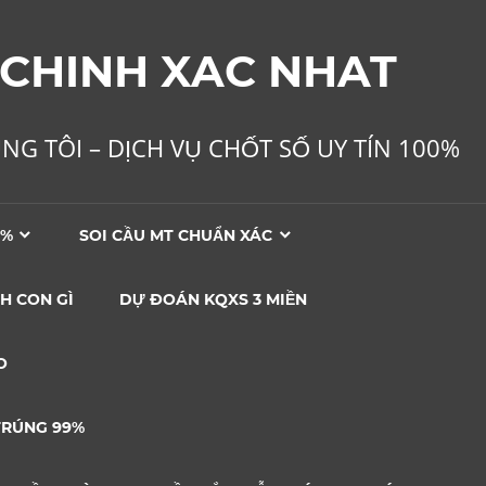
 CHINH XAC NHAT
 TÔI – DỊCH VỤ CHỐT SỐ UY TÍN 100%
0%
SOI CẦU MT CHUẨN XÁC
H CON GÌ
DỰ ĐOÁN KQXS 3 MIỀN
O
 TRÚNG 99%