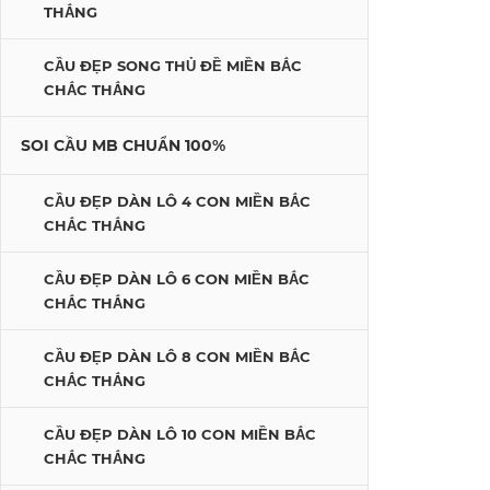
THẮNG
CẦU ĐẸP SONG THỦ ĐỀ MIỀN BẮC
CHẮC THẮNG
SOI CẦU MB CHUẨN 100%
CẦU ĐẸP DÀN LÔ 4 CON MIỀN BẮC
CHẮC THẮNG
CẦU ĐẸP DÀN LÔ 6 CON MIỀN BẮC
CHẮC THẮNG
CẦU ĐẸP DÀN LÔ 8 CON MIỀN BẮC
CHẮC THẮNG
CẦU ĐẸP DÀN LÔ 10 CON MIỀN BẮC
CHẮC THẮNG