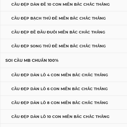
CẦU ĐẸP DÀN ĐỀ 10 CON MIỀN BẮC CHẮC THẮNG
CẦU ĐẸP BẠCH THỦ ĐỀ MIỀN BẮC CHẮC THẮNG
CẦU ĐẸP ĐỀ ĐẦU ĐUÔI MIỀN BẮC CHẮC THẮNG
CẦU ĐẸP SONG THỦ ĐỀ MIỀN BẮC CHẮC THẮNG
SOI CẦU MB CHUẨN 100%
CẦU ĐẸP DÀN LÔ 4 CON MIỀN BẮC CHẮC THẮNG
CẦU ĐẸP DÀN LÔ 6 CON MIỀN BẮC CHẮC THẮNG
CẦU ĐẸP DÀN LÔ 8 CON MIỀN BẮC CHẮC THẮNG
CẦU ĐẸP DÀN LÔ 10 CON MIỀN BẮC CHẮC THẮNG