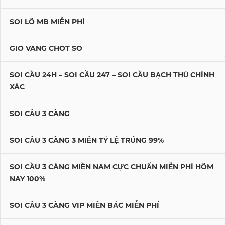
SOI LÔ MB MIỄN PHÍ
GIO VANG CHOT SO
SOI CẦU 24H – SOI CẦU 247 – SOI CẦU BẠCH THỦ CHÍNH
XÁC
SOI CẦU 3 CÀNG
SOI CẦU 3 CÀNG 3 MIỀN TỶ LỆ TRÚNG 99%
SOI CẦU 3 CÀNG MIỀN NAM CỰC CHUẨN MIỄN PHÍ HÔM
NAY 100%
SOI CẦU 3 CÀNG VIP MIỀN BẮC MIỄN PHÍ