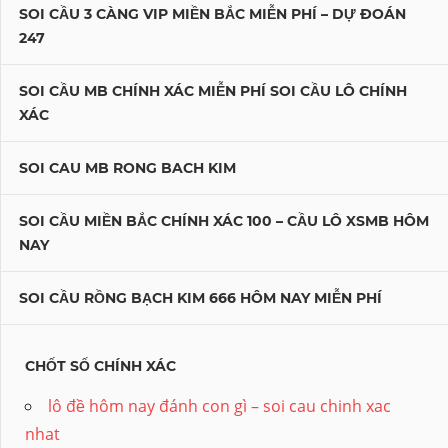
SOI CẦU 3 CÀNG VIP MIỀN BẮC MIỄN PHÍ – DỰ ĐOÁN
247
SOI CẦU MB CHÍNH XÁC MIỄN PHÍ SOI CẦU LÔ CHÍNH
XÁC
SOI CAU MB RONG BACH KIM
SOI CẦU MIỀN BẮC CHÍNH XÁC 100 – CẦU LÔ XSMB HÔM
NAY
SOI CẦU RỒNG BẠCH KIM 666 HÔM NAY MIỄN PHÍ
CHỐT SỐ CHÍNH XÁC
lô đề hôm nay đánh con gì – soi cau chinh xac
nhat