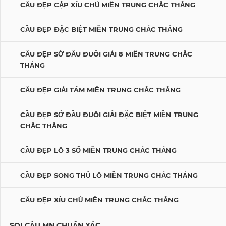
CẦU ĐẸP CẶP XÍU CHỦ MIỀN TRUNG CHẮC THẮNG
CẦU ĐẸP ĐẶC BIỆT MIỀN TRUNG CHẮC THẮNG
CẦU ĐẸP SỚ ĐẦU ĐUÔI GIẢI 8 MIỀN TRUNG CHẮC
THẮNG
CẦU ĐẸP GIẢI TÁM MIỀN TRUNG CHẮC THẮNG
CẦU ĐẸP SỚ ĐẦU ĐUÔI GIẢI ĐẶC BIỆT MIỀN TRUNG
CHẮC THẮNG
CẦU ĐẸP LÔ 3 SỐ MIỀN TRUNG CHẮC THẮNG
CẦU ĐẸP SONG THỦ LÔ MIỀN TRUNG CHẮC THẮNG
CẦU ĐẸP XÍU CHỦ MIỀN TRUNG CHẮC THẮNG
SOI CẦU MN CHUẨN XÁC