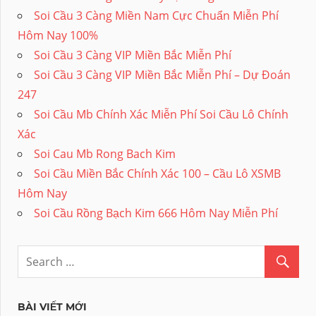
Soi Cầu 3 Càng Miền Nam Cực Chuẩn Miễn Phí
Hôm Nay 100%
Soi Cầu 3 Càng VIP Miền Bắc Miễn Phí
Soi Cầu 3 Càng VIP Miền Bắc Miễn Phí – Dự Đoán
247
Soi Cầu Mb Chính Xác Miễn Phí Soi Cầu Lô Chính
Xác
Soi Cau Mb Rong Bach Kim
Soi Cầu Miền Bắc Chính Xác 100 – Cầu Lô XSMB
Hôm Nay
Soi Cầu Rồng Bạch Kim 666 Hôm Nay Miễn Phí
BÀI VIẾT MỚI