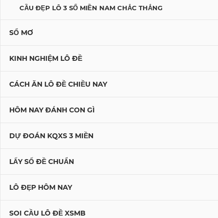
CẦU ĐẸP LÔ 3 SỐ MIỀN NAM CHẮC THẮNG
SỔ MƠ
KINH NGHIỆM LÔ ĐỀ
CÁCH ĂN LÔ ĐỀ CHIỀU NAY
HÔM NAY ĐÁNH CON GÌ
DỰ ĐOÁN KQXS 3 MIỀN
LẤY SỐ ĐỀ CHUẨN
LÔ ĐẸP HÔM NAY
SOI CẦU LÔ ĐỀ XSMB