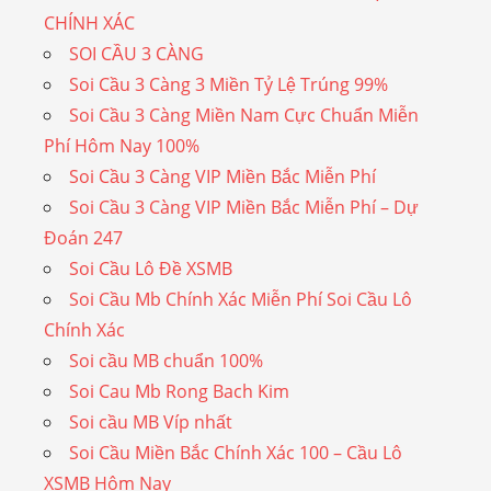
CHÍNH XÁC
SOI CẦU 3 CÀNG
Soi Cầu 3 Càng 3 Miền Tỷ Lệ Trúng 99%
Soi Cầu 3 Càng Miền Nam Cực Chuẩn Miễn
Phí Hôm Nay 100%
Soi Cầu 3 Càng VIP Miền Bắc Miễn Phí
Soi Cầu 3 Càng VIP Miền Bắc Miễn Phí – Dự
Đoán 247
Soi Cầu Lô Đề XSMB
Soi Cầu Mb Chính Xác Miễn Phí Soi Cầu Lô
Chính Xác
Soi cầu MB chuẩn 100%
Soi Cau Mb Rong Bach Kim
Soi cầu MB Víp nhất
Soi Cầu Miền Bắc Chính Xác 100 – Cầu Lô
XSMB Hôm Nay