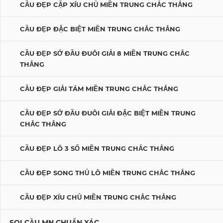
CẦU ĐẸP CẶP XÍU CHỦ MIỀN TRUNG CHẮC THẮNG
CẦU ĐẸP ĐẶC BIỆT MIỀN TRUNG CHẮC THẮNG
CẦU ĐẸP SỚ ĐẦU ĐUÔI GIẢI 8 MIỀN TRUNG CHẮC
THẮNG
CẦU ĐẸP GIẢI TÁM MIỀN TRUNG CHẮC THẮNG
CẦU ĐẸP SỚ ĐẦU ĐUÔI GIẢI ĐẶC BIỆT MIỀN TRUNG
CHẮC THẮNG
CẦU ĐẸP LÔ 3 SỐ MIỀN TRUNG CHẮC THẮNG
CẦU ĐẸP SONG THỦ LÔ MIỀN TRUNG CHẮC THẮNG
CẦU ĐẸP XÍU CHỦ MIỀN TRUNG CHẮC THẮNG
SOI CẦU MN CHUẨN XÁC