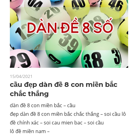
15/04/2021
cầu đẹp dàn đề 8 con miền bắc
chắc thắng
dàn đề 8 con miền bắc – cầu
đẹp dàn đề 8 con miền bắc chắc thắng – soi cầu lô
đề chính xác – soi cau mien bac – soi cầu
lô đề miền nam –