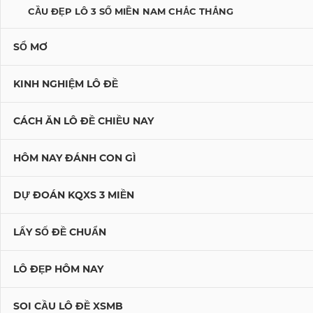
CẦU ĐẸP LÔ 3 SỐ MIỀN NAM CHẮC THẮNG
SỔ MƠ
KINH NGHIỆM LÔ ĐỀ
CÁCH ĂN LÔ ĐỀ CHIỀU NAY
HÔM NAY ĐÁNH CON GÌ
DỰ ĐOÁN KQXS 3 MIỀN
LẤY SỐ ĐỀ CHUẨN
LÔ ĐẸP HÔM NAY
SOI CẦU LÔ ĐỀ XSMB