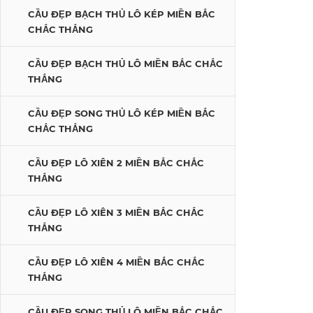
CẦU ĐẸP BẠCH THỦ LÔ KÉP MIỀN BẮC
CHẮC THẮNG
CẦU ĐẸP BẠCH THỦ LÔ MIỀN BẮC CHẮC
THẮNG
CẦU ĐẸP SONG THỦ LÔ KÉP MIỀN BẮC
CHẮC THẮNG
CẦU ĐẸP LÔ XIÊN 2 MIỀN BẮC CHẮC
THẮNG
CẦU ĐẸP LÔ XIÊN 3 MIỀN BẮC CHẮC
THẮNG
CẦU ĐẸP LÔ XIÊN 4 MIỀN BẮC CHẮC
THẮNG
CẦU ĐẸP SONG THỦ LÔ MIỀN BẮC CHẮC