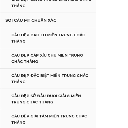
THẮNG
SOI CẦU MT CHUẨN XÁC
CẦU ĐẸP BAO LÔ MIỀN TRUNG CHẮC
THẮNG
CẦU ĐẸP CẶP XÍU CHỦ MIỀN TRUNG
CHẮC THẮNG
CẦU ĐẸP ĐẶC BIỆT MIỀN TRUNG CHẮC
THẮNG
CẦU ĐẸP SỚ ĐẦU ĐUÔI GIẢI 8 MIỀN
TRUNG CHẮC THẮNG
CẦU ĐẸP GIẢI TÁM MIỀN TRUNG CHẮC
THẮNG