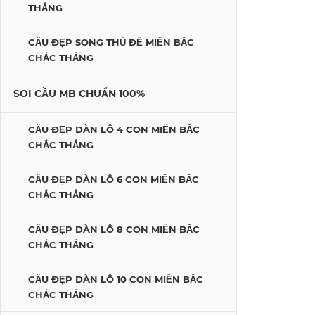
THẮNG
CẦU ĐẸP SONG THỦ ĐỀ MIỀN BẮC
CHẮC THẮNG
SOI CẦU MB CHUẨN 100%
CẦU ĐẸP DÀN LÔ 4 CON MIỀN BẮC
CHẮC THẮNG
CẦU ĐẸP DÀN LÔ 6 CON MIỀN BẮC
CHẮC THẮNG
CẦU ĐẸP DÀN LÔ 8 CON MIỀN BẮC
CHẮC THẮNG
CẦU ĐẸP DÀN LÔ 10 CON MIỀN BẮC
CHẮC THẮNG