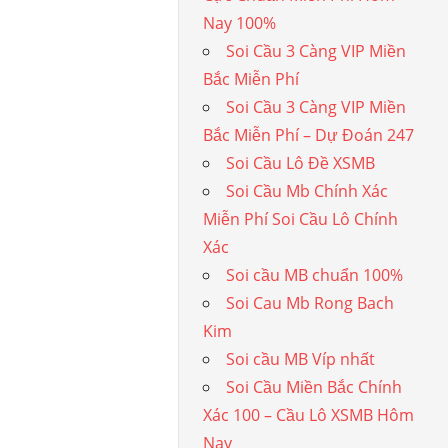
Nay 100%
Soi Cầu 3 Càng VIP Miền
Bắc Miễn Phí
Soi Cầu 3 Càng VIP Miền
Bắc Miễn Phí – Dự Đoán 247
Soi Cầu Lô Đề XSMB
Soi Cầu Mb Chính Xác
Miễn Phí Soi Cầu Lô Chính
Xác
Soi cầu MB chuẩn 100%
Soi Cau Mb Rong Bach
Kim
Soi cầu MB Víp nhất
Soi Cầu Miền Bắc Chính
Xác 100 – Cầu Lô XSMB Hôm
Nay