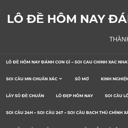
Skip
to
LÔ ĐỀ HÔM NAY ĐÁN
content
THÀNH
LÔ ĐỀ HÔM NAY ĐÁNH CON GÌ – SOI CAU CHINH XAC NHA
SOI CẦU MN CHUẨN XÁC
SỔ MƠ
KINH NGHIỆ
LẤY SỐ ĐỀ CHUẨN
LÔ ĐẸP HÔM NAY
SOI CẦU L
SOI CẦU 24H – SOI CẦU 247 – SOI CẦU BẠCH THỦ CHÍNH X