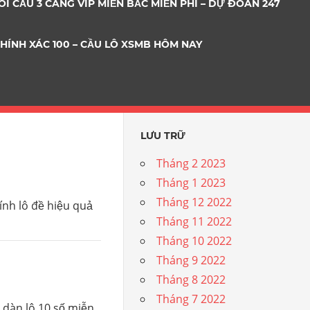
OI CẦU 3 CÀNG VIP MIỀN BẮC MIỄN PHÍ – DỰ ĐOÁN 247
CHÍNH XÁC 100 – CẦU LÔ XSMB HÔM NAY
LƯU TRỮ
Tháng 2 2023
Tháng 1 2023
Tháng 12 2022
ính lô đề hiệu quả
Tháng 11 2022
Tháng 10 2022
Tháng 9 2022
Tháng 8 2022
Tháng 7 2022
 dàn lô 10 số miễn