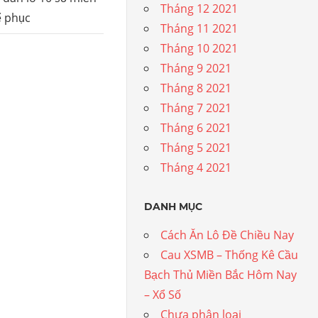
Tháng 12 2021
ể phục
Tháng 11 2021
Tháng 10 2021
Tháng 9 2021
Tháng 8 2021
Tháng 7 2021
Tháng 6 2021
Tháng 5 2021
Tháng 4 2021
DANH MỤC
Cách Ăn Lô Đề Chiều Nay
Cau XSMB – Thống Kê Cầu
Bạch Thủ Miền Bắc Hôm Nay
– Xổ Số
Chưa phân loại