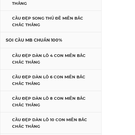
THẮNG
CẦU ĐẸP SONG THỦ ĐỀ MIỀN BẮC
CHẮC THẮNG
SOI CẦU MB CHUẨN 100%
CẦU ĐẸP DÀN LÔ 4 CON MIỀN BẮC
CHẮC THẮNG
CẦU ĐẸP DÀN LÔ 6 CON MIỀN BẮC
CHẮC THẮNG
CẦU ĐẸP DÀN LÔ 8 CON MIỀN BẮC
CHẮC THẮNG
CẦU ĐẸP DÀN LÔ 10 CON MIỀN BẮC
CHẮC THẮNG