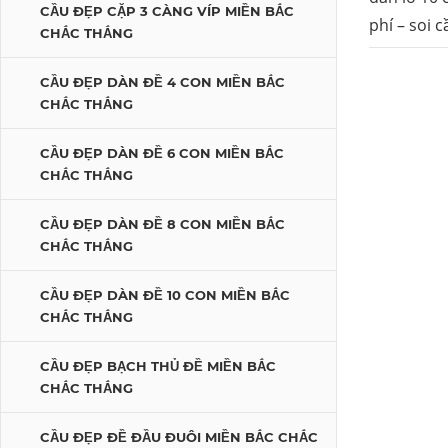
CẦU ĐẸP CẶP 3 CÀNG VÍP MIỀN BẮC
phí – soi 
CHẮC THẮNG
CẦU ĐẸP DÀN ĐỀ 4 CON MIỀN BẮC
CHẮC THẮNG
CẦU ĐẸP DÀN ĐỀ 6 CON MIỀN BẮC
CHẮC THẮNG
CẦU ĐẸP DÀN ĐỀ 8 CON MIỀN BẮC
CHẮC THẮNG
CẦU ĐẸP DÀN ĐỀ 10 CON MIỀN BẮC
CHẮC THẮNG
CẦU ĐẸP BẠCH THỦ ĐỀ MIỀN BẮC
CHẮC THẮNG
CẦU ĐẸP ĐỀ ĐẦU ĐUÔI MIỀN BẮC CHẮC