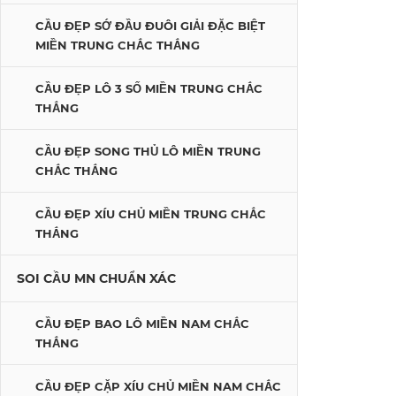
CẦU ĐẸP SỚ ĐẦU ĐUÔI GIẢI ĐẶC BIỆT
MIỀN TRUNG CHẮC THẮNG
CẦU ĐẸP LÔ 3 SỐ MIỀN TRUNG CHẮC
THẮNG
CẦU ĐẸP SONG THỦ LÔ MIỀN TRUNG
CHẮC THẮNG
CẦU ĐẸP XÍU CHỦ MIỀN TRUNG CHẮC
THẮNG
SOI CẦU MN CHUẨN XÁC
CẦU ĐẸP BAO LÔ MIỀN NAM CHẮC
THẮNG
CẦU ĐẸP CẶP XÍU CHỦ MIỀN NAM CHẮC