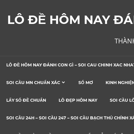
Skip
to
LÔ ĐỀ HÔM NAY ĐÁN
content
THÀNH
LÔ ĐỀ HÔM NAY ĐÁNH CON GÌ – SOI CAU CHINH XAC NHA
SOI CẦU MN CHUẨN XÁC
SỔ MƠ
KINH NGHIỆ
LẤY SỐ ĐỀ CHUẨN
LÔ ĐẸP HÔM NAY
SOI CẦU L
SOI CẦU 24H – SOI CẦU 247 – SOI CẦU BẠCH THỦ CHÍNH X