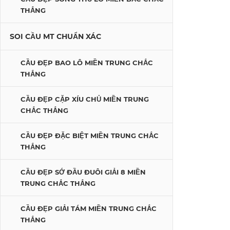
THẮNG
SOI CẦU MT CHUẨN XÁC
CẦU ĐẸP BAO LÔ MIỀN TRUNG CHẮC
THẮNG
CẦU ĐẸP CẶP XÍU CHỦ MIỀN TRUNG
CHẮC THẮNG
CẦU ĐẸP ĐẶC BIỆT MIỀN TRUNG CHẮC
THẮNG
CẦU ĐẸP SỚ ĐẦU ĐUÔI GIẢI 8 MIỀN
TRUNG CHẮC THẮNG
CẦU ĐẸP GIẢI TÁM MIỀN TRUNG CHẮC
THẮNG