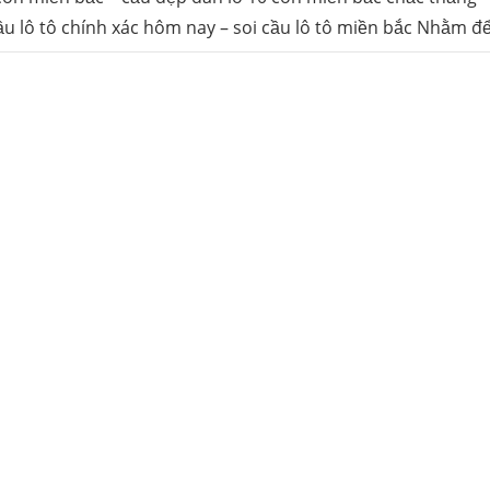
cầu lô tô chính xác hôm nay – soi cầu lô tô miền bắc Nhằm đ