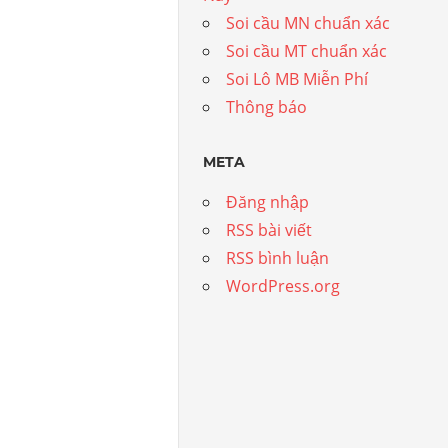
Soi cầu MN chuẩn xác
Soi cầu MT chuẩn xác
Soi Lô MB Miễn Phí
Thông báo
META
Đăng nhập
RSS bài viết
RSS bình luận
WordPress.org