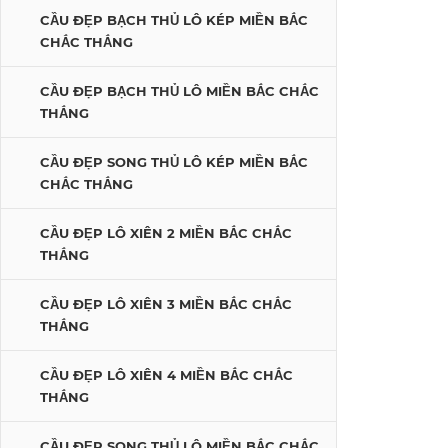
CẦU ĐẸP BẠCH THỦ LÔ KÉP MIỀN BẮC
CHẮC THẮNG
CẦU ĐẸP BẠCH THỦ LÔ MIỀN BẮC CHẮC
THẮNG
CẦU ĐẸP SONG THỦ LÔ KÉP MIỀN BẮC
CHẮC THẮNG
CẦU ĐẸP LÔ XIÊN 2 MIỀN BẮC CHẮC
THẮNG
CẦU ĐẸP LÔ XIÊN 3 MIỀN BẮC CHẮC
THẮNG
CẦU ĐẸP LÔ XIÊN 4 MIỀN BẮC CHẮC
THẮNG
CẦU ĐẸP SONG THỦ LÔ MIỀN BẮC CHẮC