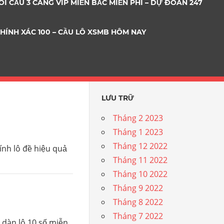
OI CẦU 3 CÀNG VIP MIỀN BẮC MIỄN PHÍ – DỰ ĐOÁN 247
CHÍNH XÁC 100 – CẦU LÔ XSMB HÔM NAY
LƯU TRỮ
Tháng 2 2023
Tháng 1 2023
Tháng 12 2022
ính lô đề hiệu quả
Tháng 11 2022
Tháng 10 2022
Tháng 9 2022
Tháng 8 2022
Tháng 7 2022
 dàn lô 10 số miễn