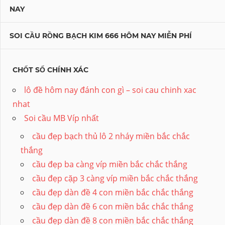
NAY
SOI CẦU RỒNG BẠCH KIM 666 HÔM NAY MIỄN PHÍ
CHỐT SỐ CHÍNH XÁC
lô đề hôm nay đánh con gì – soi cau chinh xac
nhat
Soi cầu MB Víp nhất
cầu đẹp bạch thủ lô 2 nháy miền bắc chắc
thắng
cầu đẹp ba càng víp miền bắc chắc thắng
cầu đẹp cặp 3 càng víp miền bắc chắc thắng
cầu đẹp dàn đề 4 con miền bắc chắc thắng
cầu đẹp dàn đề 6 con miền bắc chắc thắng
cầu đẹp dàn đề 8 con miền bắc chắc thắng