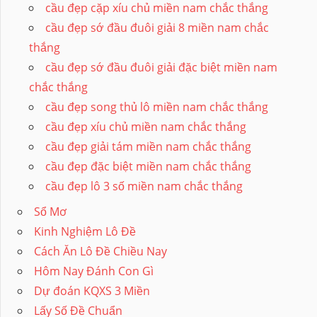
cầu đẹp cặp xíu chủ miền nam chắc thắng
cầu đẹp sớ đầu đuôi giải 8 miền nam chắc
thắng
cầu đẹp sớ đầu đuôi giải đặc biệt miền nam
chắc thắng
cầu đẹp song thủ lô miền nam chắc thắng
cầu đẹp xíu chủ miền nam chắc thắng
cầu đẹp giải tám miền nam chắc thắng
cầu đẹp đặc biệt miền nam chắc thắng
cầu đẹp lô 3 số miền nam chắc thắng
Sổ Mơ
Kinh Nghiệm Lô Đề
Cách Ăn Lô Đề Chiều Nay
Hôm Nay Đánh Con Gì
Dự đoán KQXS 3 Miền
Lấy Số Đề Chuẩn