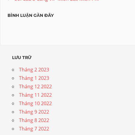
BÌNH LUẬN GẦN ĐÂY
LƯU TRỮ
Tháng 2 2023
Tháng 1 2023
Tháng 12 2022
Tháng 11 2022
Tháng 10 2022
Tháng 9 2022
Tháng 8 2022
Tháng 7 2022