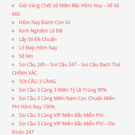
Giờ Vàng Chốt Số Miền Bắc Hôm Nay – Xổ Số
666
Hôm Nay Đánh Con Gì
Kinh Nghiệm Lô Đề
Lấy Số Đề Chuẩn
Lô Đẹp Hôm Nay
Sổ Mơ
Soi Cầu 24h – Soi Cầu 247 – Soi Cầu Bạch Thủ
CHÍNH XÁC
SOI CẦU 3 CÀNG
Soi Cầu 3 Càng 3 Miền Tỷ Lệ Trúng 99%
Soi Cầu 3 Càng Miền Nam Cực Chuẩn Miễn
Phí Hôm Nay 100%
Soi Cầu 3 Càng VIP Miền Bắc Miễn Phí
Soi Cầu 3 Càng VIP Miền Bắc Miễn Phí – Dự
Đoán 247