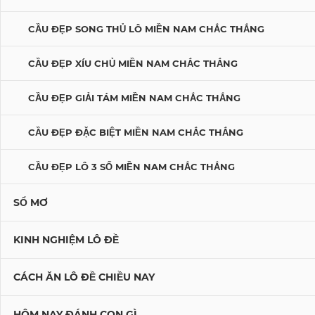
CẦU ĐẸP SONG THỦ LÔ MIỀN NAM CHẮC THẮNG
CẦU ĐẸP XÍU CHỦ MIỀN NAM CHẮC THẮNG
CẦU ĐẸP GIẢI TÁM MIỀN NAM CHẮC THẮNG
CẦU ĐẸP ĐẶC BIỆT MIỀN NAM CHẮC THẮNG
CẦU ĐẸP LÔ 3 SỐ MIỀN NAM CHẮC THẮNG
SỔ MƠ
KINH NGHIỆM LÔ ĐỀ
CÁCH ĂN LÔ ĐỀ CHIỀU NAY
HÔM NAY ĐÁNH CON GÌ