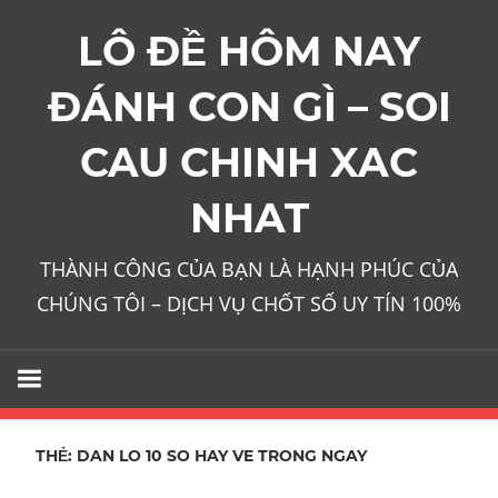
Skip
LÔ ĐỀ HÔM NAY
to
content
ĐÁNH CON GÌ – SOI
CAU CHINH XAC
NHAT
THÀNH CÔNG CỦA BẠN LÀ HẠNH PHÚC CỦA
CHÚNG TÔI – DỊCH VỤ CHỐT SỐ UY TÍN 100%
THẺ:
DAN LO 10 SO HAY VE TRONG NGAY