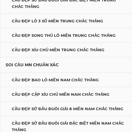
CẦU ĐẸP SỚ ĐẦU ĐUÔI GIẢI ĐẶC BIỆT MIỀN TRUNG
CHẮC THẮNG
CẦU ĐẸP LÔ 3 SỐ MIỀN TRUNG CHẮC THẮNG
CẦU ĐẸP SONG THỦ LÔ MIỀN TRUNG CHẮC THẮNG
CẦU ĐẸP XÍU CHỦ MIỀN TRUNG CHẮC THẮNG
SOI CẦU MN CHUẨN XÁC
CẦU ĐẸP BAO LÔ MIỀN NAM CHẮC THẮNG
CẦU ĐẸP CẶP XÍU CHỦ MIỀN NAM CHẮC THẮNG
CẦU ĐẸP SỚ ĐẦU ĐUÔI GIẢI 8 MIỀN NAM CHẮC THẮNG
CẦU ĐẸP SỚ ĐẦU ĐUÔI GIẢI ĐẶC BIỆT MIỀN NAM CHẮC
THẮNG